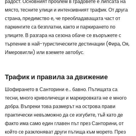
радост. Основният проблем в градовете е липсата на
място, тесните улици и интензивният трафик. От друга
страна, предимство е, че преобладаващата част от
паркингите са безплатни, както и паркирането по
улиците. В разгара на сезона обаче се въоръжете с
търпение в най-туристическите дестинации (Фира, Оя,
Имеровигли) или вземете автобус.
Трафик и правила за движение
Шофирането в Санторини е... бавно. Пътищата са
тесни, много криволичещи и маркировката не е много
добра. Въпреки това размерът на острова прави
практически невъзможно да се изгубите, тъй като де
факто има само един главен път през Санторини, от
който се разклоняват други пътища към морето. През