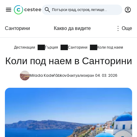
Санторини
Какво да видите
Още
Влезте в Cestee
... световната общност на туристите
Дестинации
Гърция
Санторини
Коли под наем
Коли под наем в Санторини
Продължете с Google
Milada Kadeřábková
актуализиран 04. 03. 2026
Продължете с Facebook
Продължете с имейл