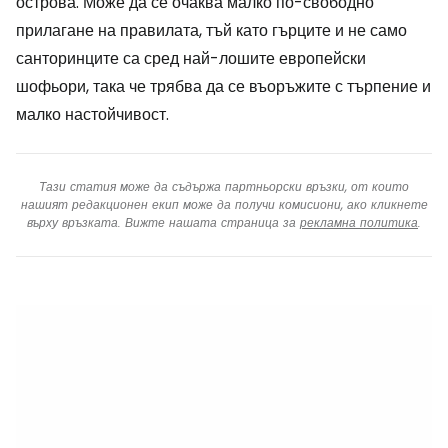
острова. Може да се очаква малко по-свободно
прилагане на правилата, тъй като гърците и не само
санторинците са сред най-лошите европейски
шофьори, така че трябва да се въоръжите с търпение и
малко настойчивост.
Тази статия може да съдържа партньорски връзки, от които
нашият редакционен екип може да получи комисиони, ако кликнете
върху връзката. Вижте нашата страница за
рекламна политика
.