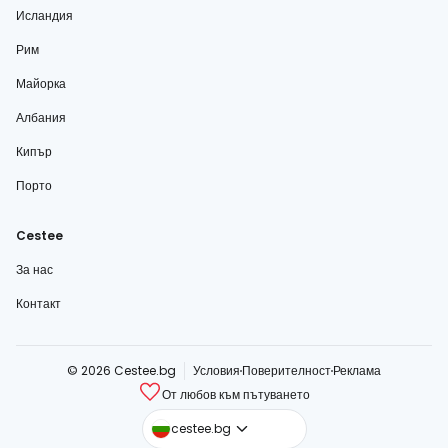
Исландия
Рим
Майорка
Албания
Кипър
Порто
Cestee
За нас
Контакт
© 2026 Cestee.bg
Условия
Поверителност
Реклама
От любов към пътуването
cestee.com
cestee.bg
cestee.sk