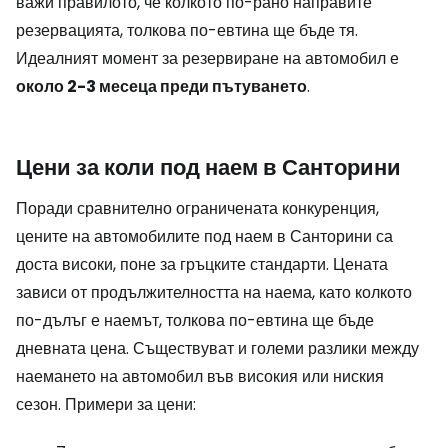
важи правилото, че колкото по-рано направите
резервацията, толкова по-евтина ще бъде тя.
Идеалният момент за резервиране на автомобил е
около 2-3 месеца преди пътуването
.
Цени за коли под наем в Санторини
Поради сравнително ограничената конкуренция,
цените на автомобилите под наем в Санторини са
доста високи, поне за гръцките стандарти. Цената
зависи от продължителността на наема, като колкото
по-дълъг е наемът, толкова по-евтина ще бъде
дневната цена. Съществуват и големи разлики между
наемането на автомобил във високия или ниския
сезон. Примери за цени: