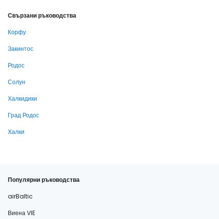
Свързани ръководства
Корфу
Закинтос
Родос
Солун
Халкидики
Град Родос
Халки
Популярни ръководства
airBaltic
Виена VIE