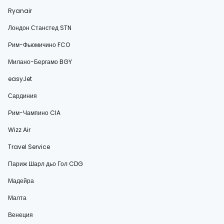
Ryanair
Лондон Станстед STN
Рим-Фьюмичино FCO
Милано-Бергамо BGY
easyJet
Сардиния
Рим-Чампино CIA
Wizz Air
Travel Service
Париж Шарл дьо Гол CDG
Мадейра
Малта
Венеция