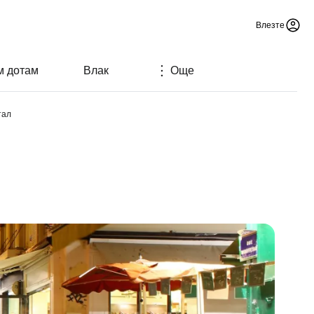
Влезте
м дотам
Влак
Още
тал