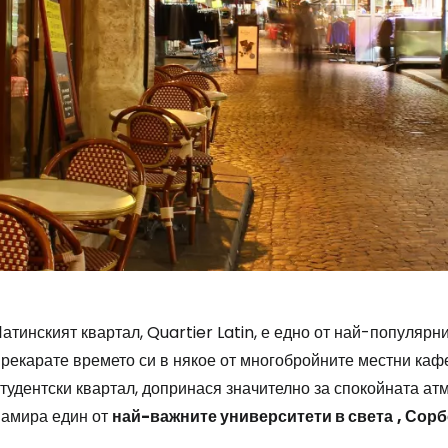
атинският квартал, Quartier Latin, е едно от най-популярн
рекарате времето си в някое от многобройните местни кафе
тудентски квартал, допринася значително за спокойната ат
намира един от
най-важните университети в света
, Сорб