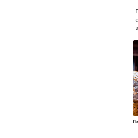
П
с
и
Пе