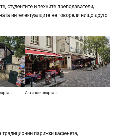
е, студентите и техните преподаватели,
оната интелектуалците не говорели нищо друго
вартал
Латински квартал
а традиционни парижки кафенета,