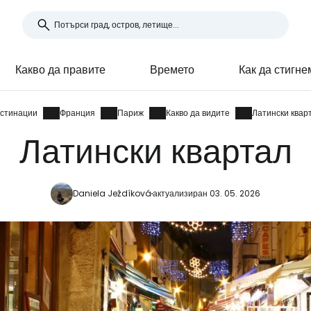
Какво да правите
Времето
Как да стигне
стинации
Франция
Париж
Какво да видите
Латински квар
Латински квартал
Daniela Ježdíková
актуализиран 03. 05. 2026