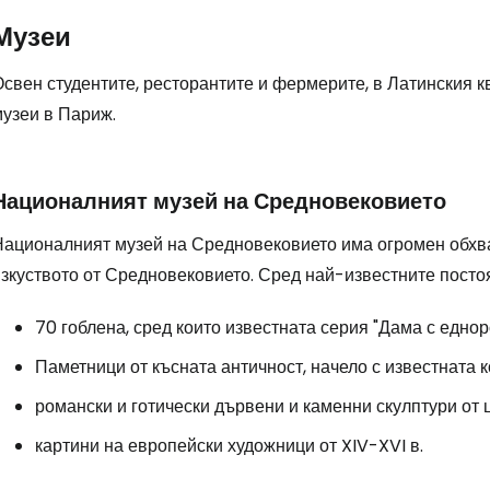
Музеи
свен студентите, ресторантите и фермерите, в Латинския к
музеи в Париж.
Националният музей на Средновековието
Националният музей на Средновековието има огромен обхва
зкуството от Средновековието. Сред най-известните постоя
70 гоблена, сред които известната серия "Дама с едноро
Паметници от късната античност, начело с известната 
романски и готически дървени и каменни скулптури от
картини на европейски художници от XIV-XVI в.