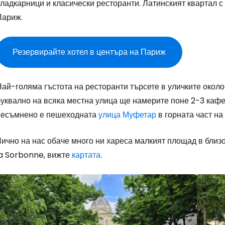
ладкарници и класически ресторанти. Латинският квартал с
Париж.
Резервирайте хотел в центъра на Париж
Най-голяма гъстота на ресторанти търсете в уличките окол
буквално на всяка местна улица ще намерите поне 2-3 кафе
несъмнено е пешеходната
улица Муфетар
в горната част на
ично на нас обаче много ни хареса малкият площад в близо
la Sorbonne, вижте
картата
.