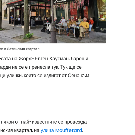
stee
ти в Латинския квартал
есата на Жорж-Евген Хаусман, барон и
одължете с Google
арди не се е пренесла тук. Тук ще се
и улички, които се издигат от Сена към
дължете с Facebook
дължете с имейл
а някои от най-известните се провеждат
инския квартал, на
улица Mouffetard
.