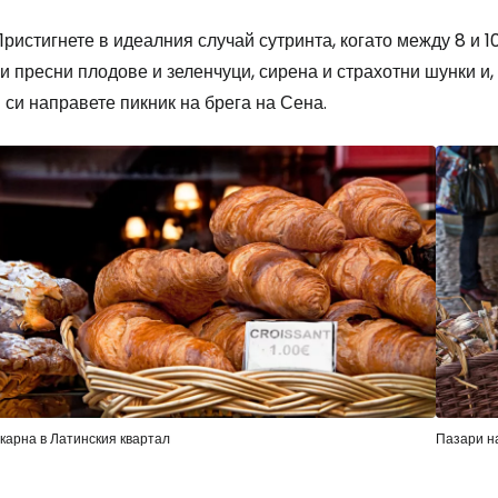
ристигнете в идеалния случай сутринта, когато между 8 и 10
и пресни плодове и зеленчуци, сирена и страхотни шунки и
 си направете пикник на брега на Сена.
карна в Латинския квартал
Пазари н