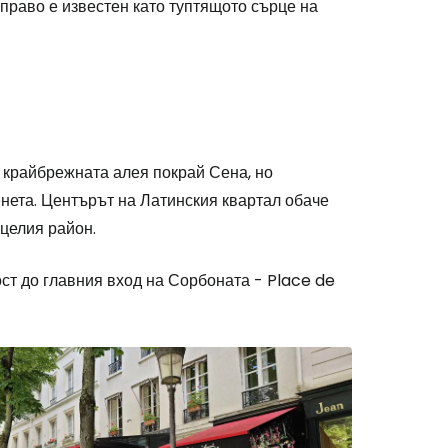
 право е известен като туптящото сърце на
о крайбрежната алея покрай Сена, но
нета. Центърът на Латинския квартал обаче
 целия район.
ст до главния вход на Сорбоната - Place de