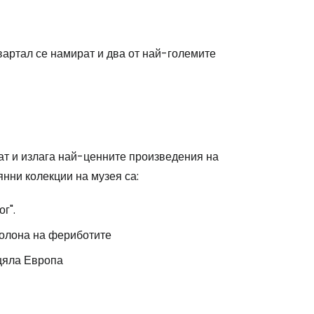
вартал се намират и два от най-големите
т и излага най-ценните произведения на
нни колекции на музея са:
г".
колона на фериботите
 цяла Европа