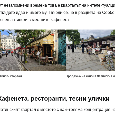
т незапомнени времена това е кварталът на интелектуалцит
ткъдето идва и името му. Твърди се, че в разцвета на Сорб
свен латински в местните кафенета.
тински квартал
Продажба на книги в Латинския к
Кафенета, ресторанти, тесни улички
Латинският квартал е мястото с най-голяма концентрация н