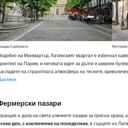
Влезте в Ce
... световната общност на туристите
ощад Сорбоната
Ресторан
Подобно на Монмартър, Латинският квартал е избегнал нам
Пр
рхитект на Париж, и неговата идея за дълги и широки булев
асладите на страхотната атмосфера на тесните, криволичещ
Пантене
.
Про
Фермерски пазари
Про
ранция е дала на света уличните пазари за прясна храна, 
всеки ден, с изключение на понеделник
, в сърцето на Лат