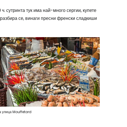
 ч. сутринта тук има най-много сергии, купете
, разбира се, винаги пресни френски сладкиши
а улица Mouffetard