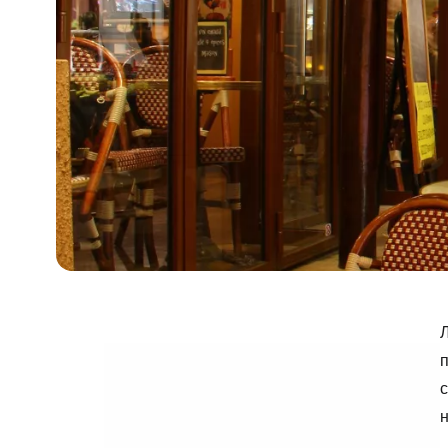
Л
п
с