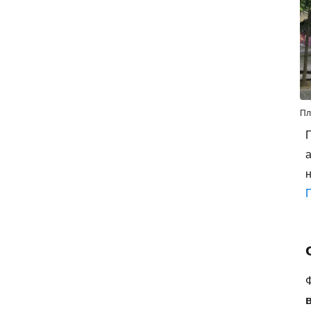
Пл
а
н
Ф