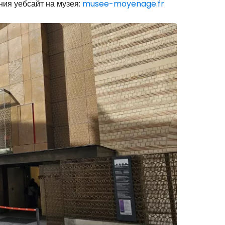
ния уебсайт на музея:
musee-moyenage.fr