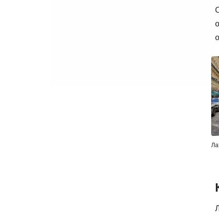
О
о
о
Ла