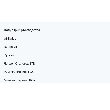
Популярни ръководства
airBaltic
Виена VIE
Ryanair
Лондон Станстед STN
Рим-Фьюмичино FCO
Милано-Бергамо BGY
easyJet
Сардиния
Рим-Чампино CIA