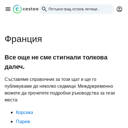
Влезте в Cestee
Франция
... световната общност на туристите
Все още не сме стигнали толкова
Продължете с Google
далеч.
Съставяме справочник за този щат и ще го
публикуваме до няколко седмици. Междувременно
Продължете с Facebook
можете да прочетете подробни ръководства за тези
места:
Продължете с имейл
Корсика
Париж