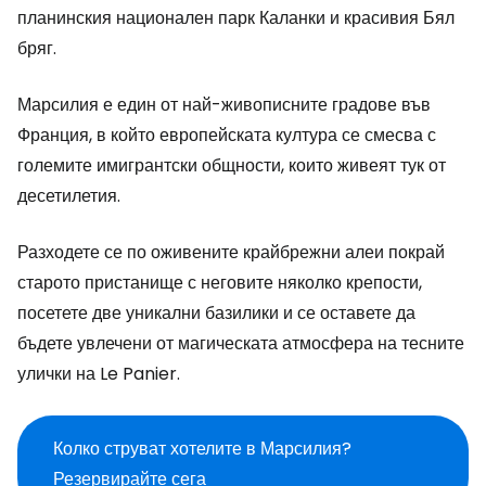
планинския национален парк Каланки и красивия Бял
бряг.
Марсилия е един от най-живописните градове във
Франция, в който европейската култура се смесва с
големите имигрантски общности, които живеят тук от
десетилетия.
Разходете се по оживените крайбрежни алеи покрай
старото пристанище с неговите няколко крепости,
посетете две уникални базилики и се оставете да
бъдете увлечени от магическата атмосфера на тесните
улички на Le Panier.
Колко струват хотелите в Марсилия?
Резервирайте сега