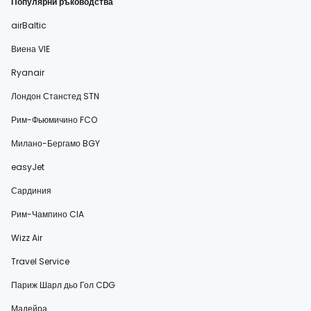
Популярни ръководства
airBaltic
Виена VIE
Ryanair
Лондон Станстед STN
Рим-Фьюмичино FCO
Милано-Бергамо BGY
easyJet
Сардиния
Рим-Чампино CIA
Wizz Air
Travel Service
Париж Шарл дьо Гол CDG
Мадейра