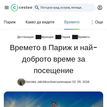
Париж
Какво да видите
Времето
Още
Влезте в Cestee
... световната общност на туристите
Дестинации
Франция
Париж
Времето
Времето в Париж и най-
Продължете с Google
доброто време за
посещение
Продължете с Facebook
Daniela Ježdíková
актуализиран 03. 05. 2026
Продължете с имейл