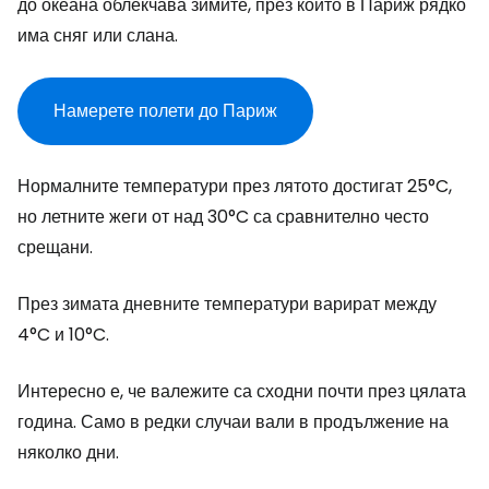
до океана облекчава зимите, през които в Париж рядко
има сняг или слана.
Намерете полети до Париж
Нормалните температури през лятото достигат 25°C,
но летните жеги от над 30°C са сравнително често
срещани.
През зимата дневните температури варират между
4°C и 10°C.
Интересно е, че валежите са сходни почти през цялата
година. Само в редки случаи вали в продължение на
няколко дни.