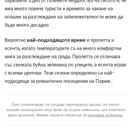
парковете. Едно от големите неудобства на лятото е, че
има много повече туристи и времето за чакане на
опашки за разглеждане на забележителности може да
бъде много досадно.
Вероятно
най-подходящото време
е пролетта и
есента, когато температурите са на много комфортни
нива за разглеждане на града. Пролетта се отличава
със свежата буйна зеленина по улиците, а есента играе
с всички цветове. Тези сезони определено са най-
подходящи за романтично посещение на Париж...
Тази статия може да съдържа партньорски връзки, от които
нашият редакционен екип може да получи комисиони, ако кликнете
върху връзката. Вижте нашата страница за
рекламна политика
.