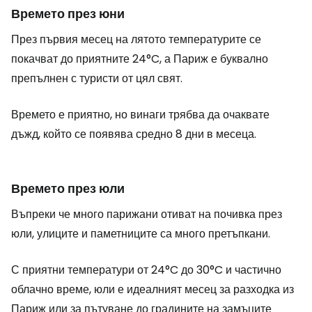
Времето през юни
През първия месец на лятото температурите се
покачват до приятните 24°C, а Париж е буквално
препълнен с туристи от цял свят.
Времето е приятно, но винаги трябва да очаквате
дъжд, който се появява средно 8 дни в месеца.
Времето през юли
Въпреки че много парижани отиват на почивка през
юли, улиците и паметниците са много претъпкани.
С приятни температури от 24°C до 30°C и частично
облачно време, юли е идеалният месец за разходка из
Париж или за пътуване до градините на замъците