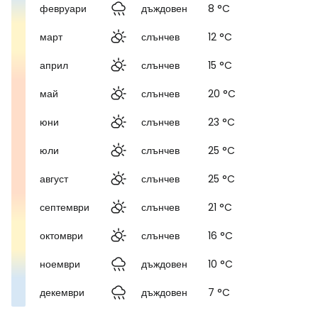
февруари
дъждовен
8 °C
март
слънчев
12 °C
април
слънчев
15 °C
май
слънчев
20 °C
юни
слънчев
23 °C
юли
слънчев
25 °C
август
слънчев
25 °C
септември
слънчев
21 °C
октомври
слънчев
16 °C
ноември
дъждовен
10 °C
декември
дъждовен
7 °C