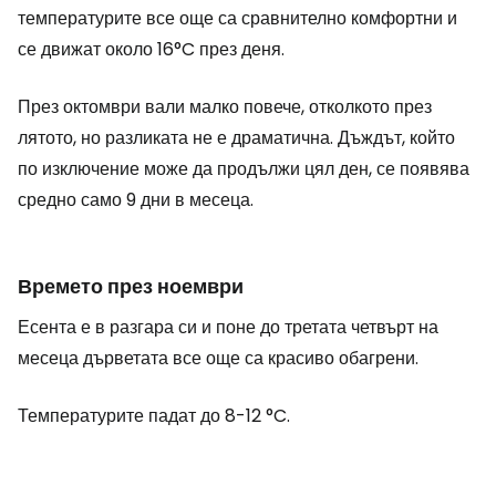
температурите все още са сравнително комфортни и
се движат около 16°C през деня.
През октомври вали малко повече, отколкото през
лятото, но разликата не е драматична. Дъждът, който
по изключение може да продължи цял ден, се появява
средно само 9 дни в месеца.
Времето през ноември
Есента е в разгара си и поне до третата четвърт на
месеца дърветата все още са красиво обагрени.
Температурите падат до 8-12 °C.