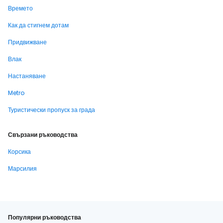
Времето
Как да стигнем дотам
Придвижване
Влак
Настаняване
Metro
Туристически пропуск за града
Свързани ръководства
Корсика
Марсилия
Популярни ръководства