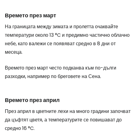
Времето през март
На границата между зимата и пролетта очаквайте
температури около 13 °C и предимно частично облачно
небе, като валежи се появяват средно в 8 дни от
месеца.
Времето през март често подканва към по-дълги
разходки, например по бреговете на Сена.
Времето през април
През април в цветните лехи на много градини започват
да цъфтят цветя, а температурите се повишават до
средно 16 °C.