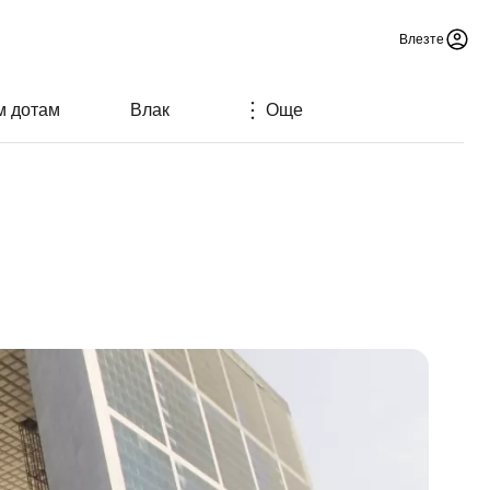
Влезте
м дотам
Влак
Още