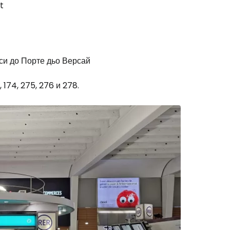
t
си до Порте дьо Версай
174, 275, 276 и 278.