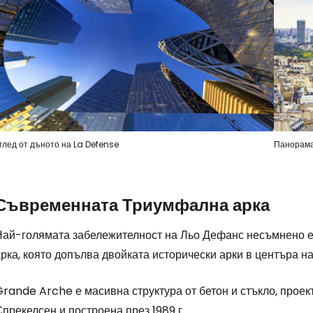
глед от дъното на La Defense
Панорама
Съвременната Триумфална арка
Най-голямата забележителност на Льо Дефанс несъмнено 
рка, която допълва двойката исторически арки в центъра на
rande Arche е масивна структура от бетон и стъкло, проек
прекелсен и построена през 1989 г.