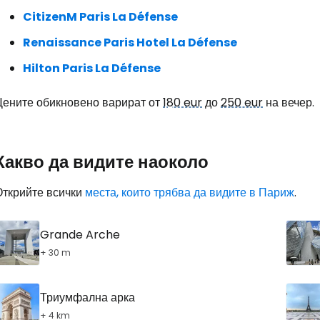
CitizenM Paris La Défense
Renaissance Paris Hotel La Défense
Hilton Paris La Défense
Цените обикновено варират от
180 eur
до
250 eur
на вечер.
Какво да видите наоколо
Открийте всички
места, които трябва да видите в Париж
.
Grande Arche
+ 30 m
Триумфална арка
+ 4 km