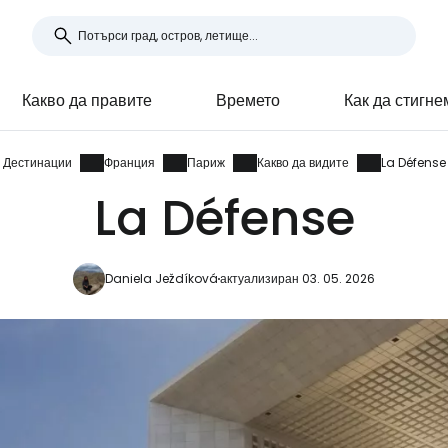
Какво да правите
Времето
Как да стигне
Дестинации
Франция
Париж
Какво да видите
La Défense
La Défense
Daniela Ježdíková
актуализиран 03. 05. 2026