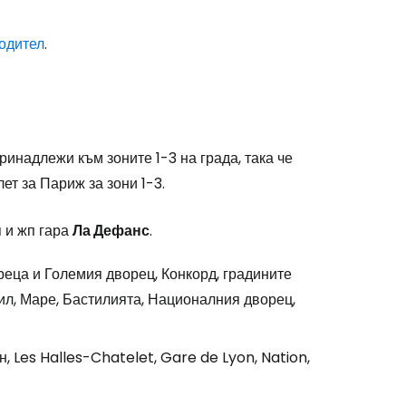
одител
.
stee
инадлежи към зоните 1-3 на града, така че
т за Париж за зони 1-3.
одължете с Google
я и жп гара
Ла Дефанс
.
дължете с Facebook
еца и Големия дворец, Конкорд, градините
ил, Маре, Бастилията, Националния дворец,
дължете с имейл
 Les Halles-Chatelet, Gare de Lyon, Nation,