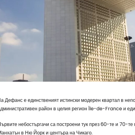
Ла Дефанс е единственият истински модерен квартал в неп
административен район в целия регион Île-de-France и еди
ървите небостъргачи са построени тук през 60-те и 70-те 
Манхатън в Ню Йорк и центъра на Чикаго.