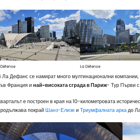
 Défense
La Défense
В Ла Дефанс се намират много мултинационални компании, 
във Франция и
най-високата сграда в Париж
- Тур Първи с
варталът е построен в края на 10-километровата историческ
продължава покрай
Шанз-Елизе
и
Триумфалната арка
до Л