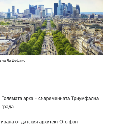
 на Ла Дефанс
е Голямата арка - съвременната Триумфална
 града.
тирана от датския архитект Ото фон