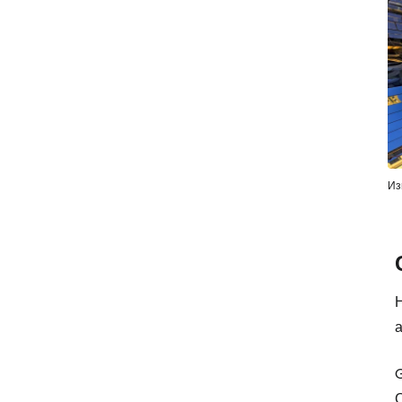
Из
а
G
С