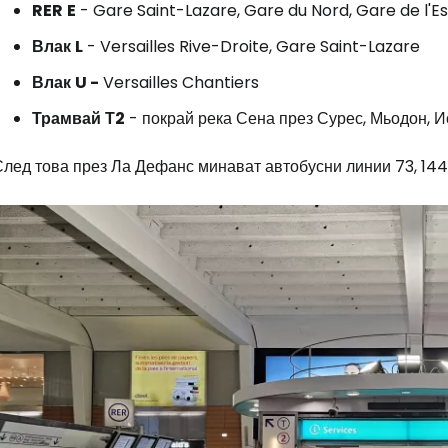
RER
E
- Gare Saint-Lazare, Gare du Nord, Gare de l'Es
Влак
L
- Versailles Rive-Droite, Gare Saint-Lazare
Влак
U -
Versailles Chantiers
Трамвай
Т2
- покрай река Сена през Сурес, Мьодон, И
лед това през Ла Дефанс минават автобусни линии 73, 144, 