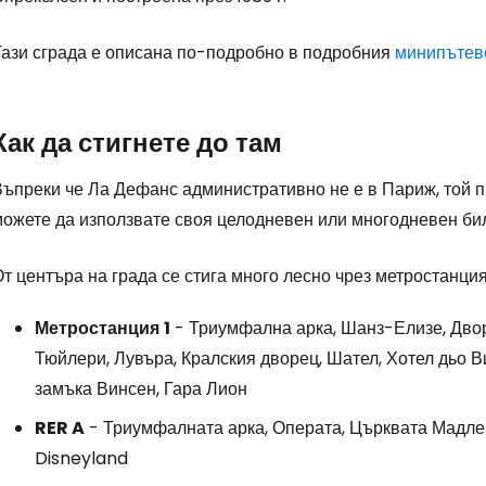
Тази сграда е описана по-подробно в подробния
минипътев
Влезте в Ce
Как да стигнете до там
... световната общност на туристите
ъпреки че Ла Дефанс административно не е в Париж, той пр
ожете да използвате своя целодневен или многодневен биле
Пр
т центъра на града се стига много лесно чрез метростанци
Про
Метростанция
1
- Триумфална арка, Шанз-Елизе, Двор
Тюйлери, Лувъра, Кралския дворец, Шател, Хотел дьо В
замъка Винсен, Гара Лион
Про
RER A
- Триумфалната арка, Операта, Църквата Мадлен,
Disneyland