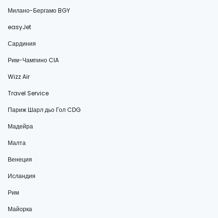
Милано-Бергамо BGY
easyJet
Сардиния
Рим-Чампино CIA
Wizz Air
Travel Service
Париж Шарл дьо Гол CDG
Мадейра
Малта
Венеция
Исландия
Рим
Майорка