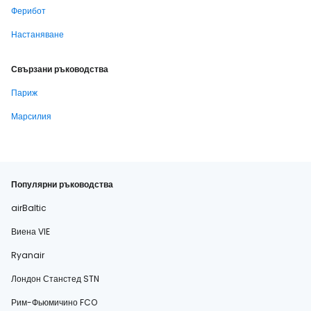
Ферибот
Настаняване
Свързани ръководства
Париж
Марсилия
Популярни ръководства
airBaltic
Виена VIE
Ryanair
Лондон Станстед STN
Рим-Фьюмичино FCO