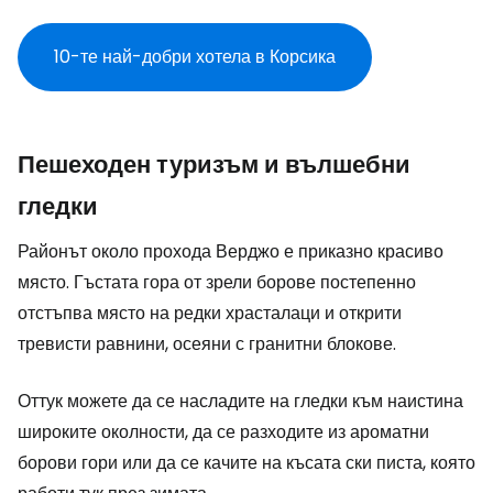
10-те най-добри хотела в Корсика
Пешеходен туризъм и вълшебни
гледки
Районът около прохода Верджо е приказно красиво
място. Гъстата гора от зрели борове постепенно
отстъпва място на редки храсталаци и открити
тревисти равнини, осеяни с гранитни блокове.
Оттук можете да се насладите на гледки към наистина
широките околности, да се разходите из ароматни
борови гори или да се качите на късата ски писта, която