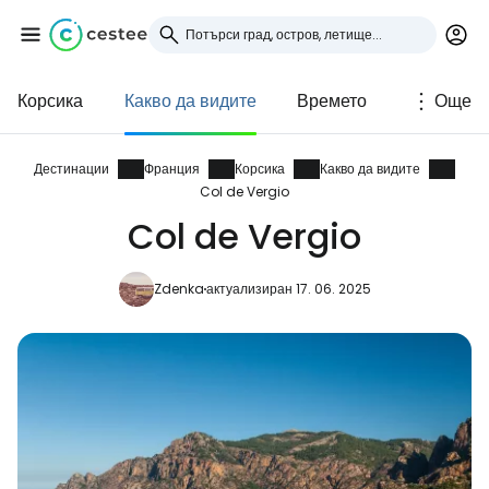
Корсика
Какво да видите
Времето
Още
Влезте в Cestee
... световната общност на туристите
Дестинации
Франция
Корсика
Какво да видите
Col de Vergio
Col de Vergio
Продължете с Google
Zdenka
актуализиран 17. 06. 2025
Продължете с Facebook
Продължете с имейл