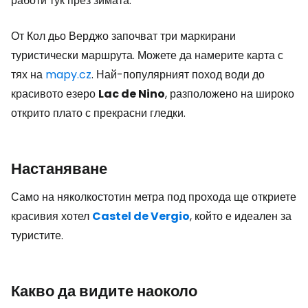
работи тук през зимата.
От Кол дьо Верджо започват три маркирани
туристически маршрута. Можете да намерите карта с
тях на
mapy.cz
. Най-популярният поход води до
красивото езеро
Lac de Nino
, разположено на широко
открито плато с прекрасни гледки.
Настаняване
Само на няколкостотин метра под прохода ще откриете
красивия хотел
Castel de Vergio
, който е идеален за
туристите.
Какво да видите наоколо