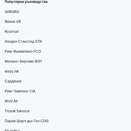
Популярни ръководства
airBaltic
Виена VIE
Ryanair
Лондон Станстед STN
Рим-Фьюмичино FCO
Милано-Бергамо BGY
easyJet
Сардиния
Рим-Чампино CIA
Wizz Air
Travel Service
Париж Шарл дьо Гол CDG
Мадейра