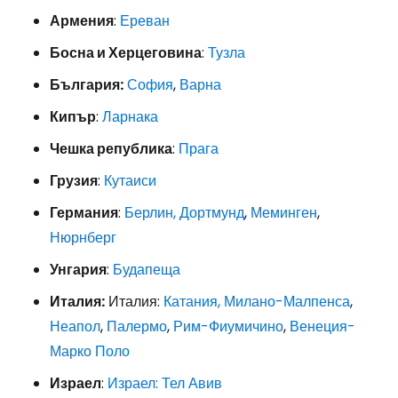
Армения
:
Ереван
Босна и Херцеговина
:
Тузла
България:
София
,
Варна
Кипър
:
Ларнака
Чешка република
:
Прага
Грузия
:
Кутаиси
Германия
:
Берлин,
Дортмунд
,
Меминген
,
Нюрнберг
Унгария
:
Будапеща
Италия:
Италия:
Катания,
Милано-Малпенса
,
Неапол
,
Палермо
,
Рим-Фиумичино
,
Венеция-
Марко Поло
Израел
:
Израел: Тел Авив