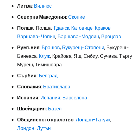
Литва
:
Вилнюс
Северна Македония
:
Скопие
Полша
: Полша:
Гданск,
Катовице
,
Краков
,
Варшава-Чопин
,
Варшава-Модлин
,
Вроцлав
Румъния
:
Брашов
,
Букурещ-Отопени
, Букурещ-
Банеаса,
Клуж
, Крайова, Яш, Сибиу, Сучава, Търгу
Муреш, Тимишоара
Сърбия:
Белград
Словакия
:
Братислава
Испания
:
Испания: Барселона
Швейцария:
Базел
Обединеното кралство
:
Лондон-Гатуик
,
Лондон-Лутън