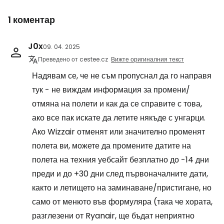
1 коментар
J0x
09. 04. 2025
Преведено от cestee.cz
Вижте оригиналния текст
Надявам се, че не съм пропуснал да го направя
тук - не виждам информация за промени/
отмяна на полети и как да се справите с това,
ако все пак искате да летите някъде с унгарци.
Ако Wizzair отменят или значително променят
полета ви, можете да промените датите на
полета на техния уебсайт безплатно до -14 дни
преди и до +30 дни след първоначалните дати,
както и летището на заминаване/пристигане, но
само от менюто във формуляра (така че хората,
разглезени от Ryanair, ще бъдат неприятно