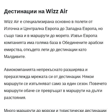
Дестинации на Wizz Air
Wizz Air е специализирана основно в полети от
Източна и Централна Европа до Западна Европа, но
също така и в маршрути до морето. Извън Европа
компанията има голяма база в Обединените арабски
емирства, откъдето лети до дестинации като
Малдивите.
Авиокомпанията непрекъснато разширява и
преразглежда мрежата си от дестинации. Някои
маршрути се изпълняват само за един сезон. Повечето
маршрути обаче се превръщат в маршрути на дълги
разстояния.
Много маршрути до морски и туристически дестинации