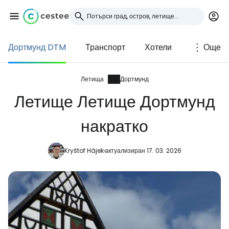
Дортмунд DTM
Транспорт
Хотели
Още
Влезте в Cestee
... световната общност на туристите
Летища
Дортмунд
Летище Летище Дортмунд
Продължете с Google
накратко
Kryštof Hájek
актуализиран 17. 03. 2026
Продължете с Facebook
Продължете с имейл