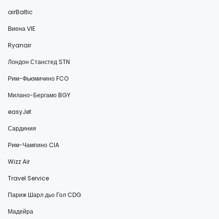
airBaltic
Виена VIE
Ryanair
Лондон Станстед STN
Рим-Фьюмичино FCO
Милано-Бергамо BGY
easyJet
Сардиния
Рим-Чампино CIA
Wizz Air
Travel Service
Париж Шарл дьо Гол CDG
Мадейра