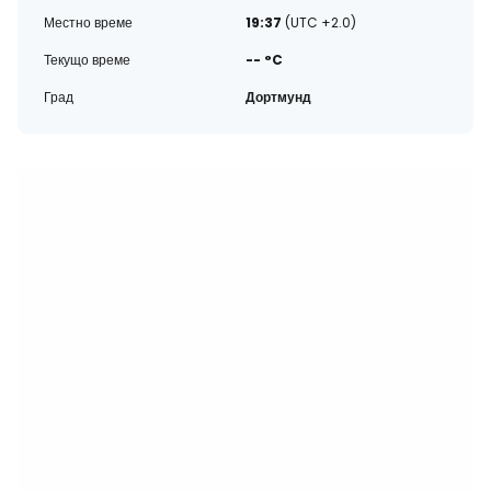
Местно време
19:37
(UTC +2.0)
Текущо време
-- °C
Град
Дортмунд