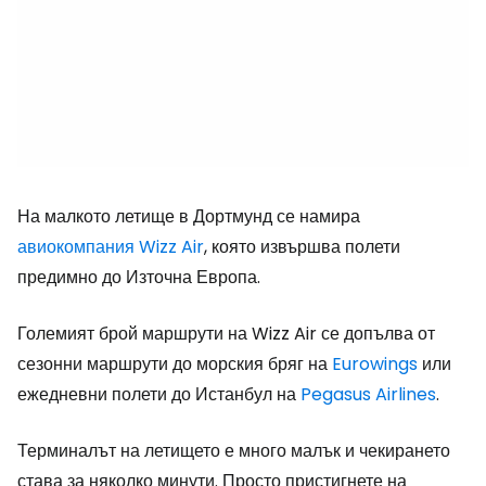
На малкото летище в Дортмунд се намира
авиокомпания Wizz Air
, която извършва полети
предимно до Източна Европа.
Големият брой маршрути на Wizz Air се допълва от
сезонни маршрути до морския бряг на
Eurowings
или
ежедневни полети до Истанбул на
Pegasus Airlines
.
Терминалът на летището е много малък и чекирането
става за няколко минути. Просто пристигнете на