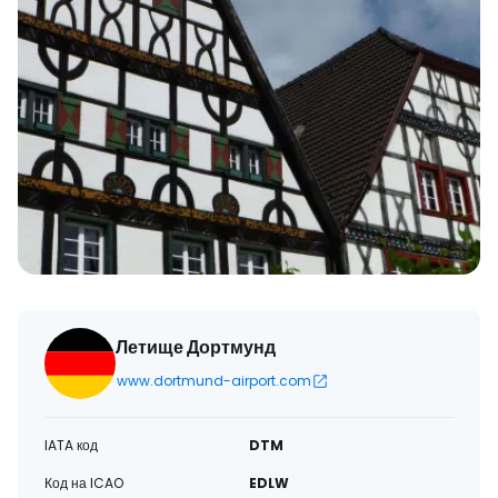
Летище Дортмунд
www.dortmund-airport.com
IATA код
DTM
Код на ICAO
EDLW