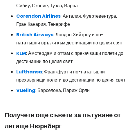
Сибиу, Скопие, Тузла, Варна
Corendon Airlines
: Анталия, Фуертевентура,
Гран Канария, Тенерифе
British Airways
: Лондон Хийтроу и по-
нататъшни връзки към дестинации по целия свят
KLM
: Амстердам и оттам с прекачващи полети до
дестинации по целия свят
Lufthansa
: Франкфурт и по-нататъшни
прехвърлящи полети до дестинации по целия свят
Vueling
: Барселона, Париж Орли
Получете още съвети за пътуване от
летище Нюрнберг