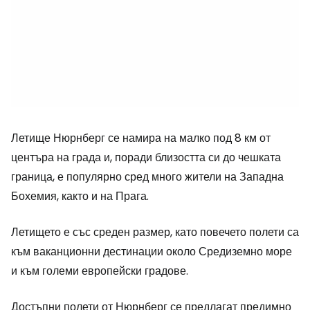
Летище Нюрнберг се намира на малко под 8 км от
центъра на града и, поради близостта си до чешката
граница, е популярно сред много жители на Западна
Бохемия, както и на Прага.
Летището е със среден размер, като повечето полети са
към ваканционни дестинации около Средиземно море
и към големи европейски градове.
Достъпни полети от Нюрнберг се предлагат предимно