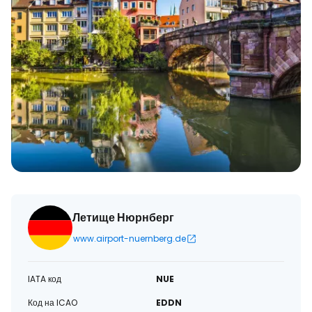
Летище Нюрнберг
www.airport-nuernberg.de
IATA код
NUE
Код на ICAO
EDDN