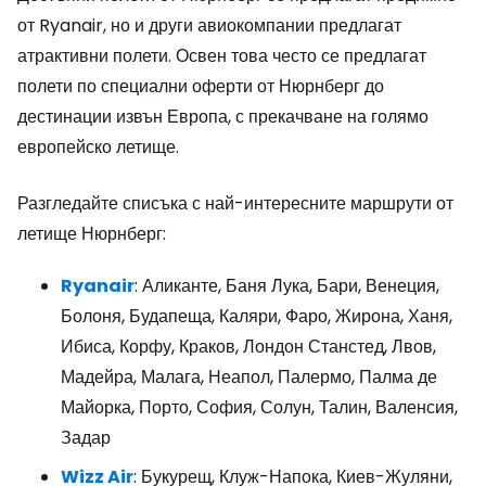
от Ryanair, но и други авиокомпании предлагат
атрактивни полети. Освен това често се предлагат
полети по специални оферти от Нюрнберг до
дестинации извън Европа, с прекачване на голямо
европейско летище.
Разгледайте списъка с най-интересните маршрути от
летище Нюрнберг:
Ryanair
: Аликанте, Баня Лука, Бари, Венеция,
Болоня, Будапеща, Каляри, Фаро, Жирона, Ханя,
Ибиса, Корфу, Краков, Лондон Станстед, Лвов,
Мадейра, Малага, Неапол, Палермо, Палма де
Майорка, Порто, София, Солун, Талин, Валенсия,
Задар
Wizz Air
: Букурещ, Клуж-Напока, Киев-Жуляни,