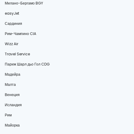
Милано-Бергамо BGY
easyJet
Сардиния
Рим-Чампино CIA
Wizz Air
Travel Service
Париж Шарл дьо Гол CDG
Мадейра
Малта
Венеция
Исландия
Рим
Майорка