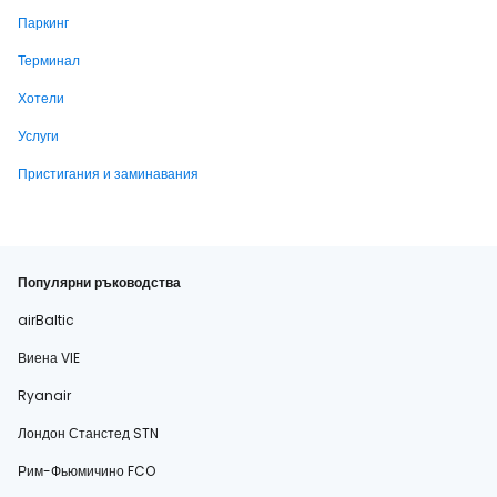
Паркинг
Терминал
Хотели
Услуги
Пристигания и заминавания
Популярни ръководства
airBaltic
Виена VIE
Ryanair
Лондон Станстед STN
Рим-Фьюмичино FCO