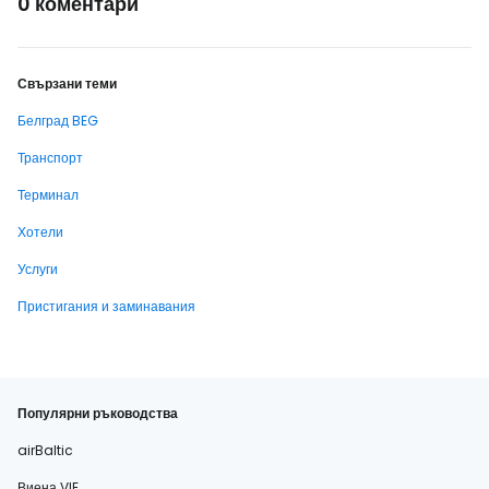
0 коментари
Свързани теми
Белград BEG
Транспорт
Терминал
Хотели
Услуги
Пристигания и заминавания
Популярни ръководства
airBaltic
Виена VIE