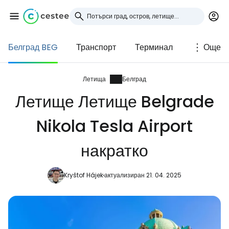
Белград BEG
Транспорт
Терминал
Още
Влезте в Cestee
... световната общност на туристите
Летища
Белград
Летище Летище Belgrade
Продължете с Google
Nikola Tesla Airport
накратко
Продължете с Facebook
Kryštof Hájek
актуализиран 21. 04. 2025
Продължете с имейл