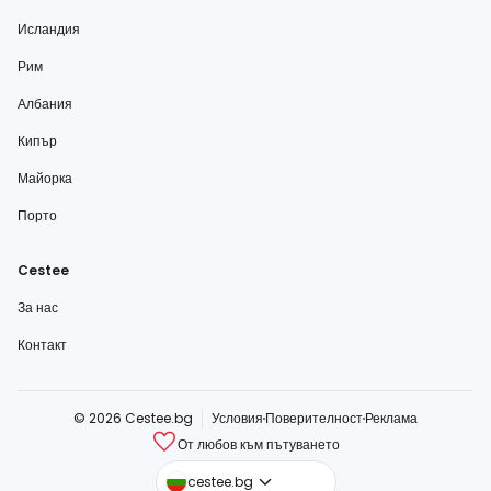
Исландия
Рим
Албания
Кипър
Майорка
Порто
Cestee
За нас
Контакт
© 2026 Cestee.bg
Условия
Поверителност
Реклама
От любов към пътуването
cestee.com
cestee.bg