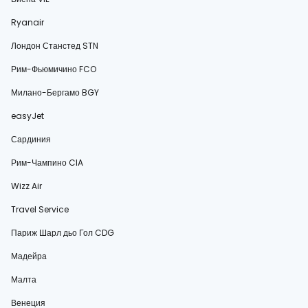
Ryanair
Лондон Станстед STN
Рим-Фьюмичино FCO
Милано-Бергамо BGY
easyJet
Сардиния
Рим-Чампино CIA
Wizz Air
Travel Service
Париж Шарл дьо Гол CDG
Мадейра
Малта
Венеция