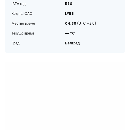
IATA код
BEG
Код на ICAO
LYBE
Местно време
04:30
(UTC +2.0)
Текущо време
-- °C
Град
Белград