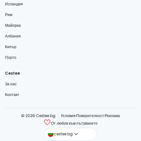
Исландия
Рим
Майорка
Албания
Кипър
Порто
Cestee
За нас
Контакт
© 2026 Cestee.bg
Условия
Поверителност
Реклама
От любов към пътуването
cestee.com
cestee.bg
cestee.sk