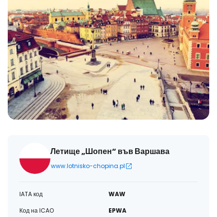
Летище „Шопен“ във Варшава
www.lotnisko-chopina.pl
IATA код
WAW
Код на ICAO
EPWA