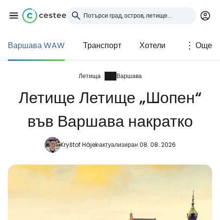
Варшава WAW
Транспорт
Хотели
Още
Влезте в Cestee
... световната общност на туристите
Летища
Варшава
Летище Летище „Шопен“
Продължете с Google
във Варшава накратко
Kryštof Hájek
актуализиран 08. 08. 2026
Продължете с Facebook
Продължете с имейл