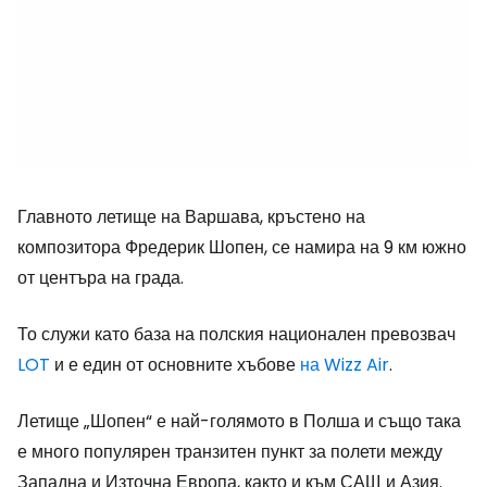
Главното летище на Варшава, кръстено на
композитора Фредерик Шопен, се намира на 9 км южно
от центъра на града.
То служи като база на полския национален превозвач
LOT
и е един от основните хъбове
на Wizz Air
.
Летище „Шопен“ е най-голямото в Полша и също така
е много популярен транзитен пункт за полети между
Западна и Източна Европа, както и към САЩ и Азия.