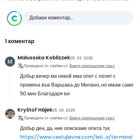
Добави коментар...
1 коментар
Malussska Koblizzek
05. 03. 2026
Преведено от cestee.cz
Вижте оригиналния текст
Добър вечер ма някой има опит с полет с
промяна във Варшава до Милано, но имам само
50 мин Благодаря ви
Kryštof Hájek
05. 03. 2026
Преведено от cestee.cz
Вижте оригиналния текст
Добър ден, да, ние описваме опита тук
https://www.cestujlevne.com/leti...a/terminal