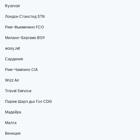
Ryanair
Лондон Станстед STN
Рим-Фьюмичино FCO
Милано-Бергамо BGY
easyJet
Сардиния
Рим-Чампино CIA
Wizz Air
Travel Service
Париж Шарл дьо Гол CDG
Мадейра
Малта
Венеция