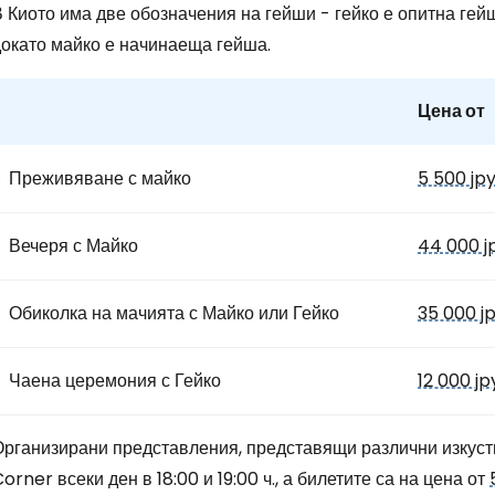
 Киото има две обозначения на гейши - гейко е опитна гей
докато майко е начинаеща гейша.
Цена от
Преживяване с майко
5 500 jp
Вечеря с Майко
44 000 j
Обиколка на мачията с Майко или Гейко
35 000 j
Чаена церемония с Гейко
12 000 jp
Организирани представления, представящи различни изкуств
orner всеки ден в 18:00 и 19:00 ч., а билетите са на цена от