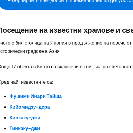
Резервирайте най-добрите преживявания на getyourg
Посещение на известни храмове и с
иото е бил столица на Япония в продължение на повече от 
сторически градове в Азия.
Общо 17 обекта в Киото са включени в списъка на световно
Сред най-известните са:
Фушими Инари Тайша
Кийомидзу-дера
Кинкаку-джи
Гинкаку-джи