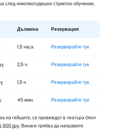
ша след няколкогодишно стриктно обучение,
Дължина
Резервация
y
1,5 часа
Резервирайте тук
py
2,5 ч.
Резервирайте тук
py
1,5 ч.
Резервирайте тук
y
45 мин.
Резервирайте тук
а на гейшите, се провеждат в театъра Gion
5 500 jpy
. Винаги трябва да направите