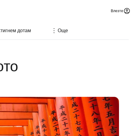
Влезте
стигнем дотам
Още
ото