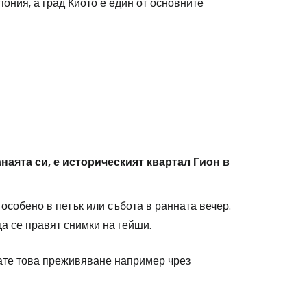
ония, а град Киото е един от основните
наята си, е историческият квартал Гион в
особено в петък или събота в ранната вечер.
а се правят снимки на гейши.
рате това преживяване например чрез