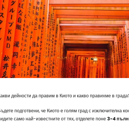
акви дейности да правим в Киото и какво правихме в града
ъдете подготвени, че Киото е голям град с изключителна ко
идите само най-известните от тях, отделете поне
3-4 пълн