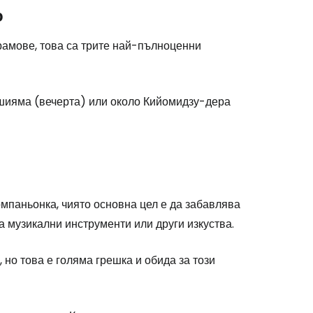
о
храмове, това са трите най-пълноценни
ашияма (вечерта) или около Кийомидзу-дера
мпаньонка, чиято основна цел е да забавлява
на музикални инструменти или други изкуства.
 но това е голяма грешка и обида за този