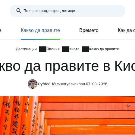
е
Какво да правите
Времето
Как да 
Дестинации
Япония
Киото
Какво да правите
кво да правите в Ки
Kryštof Hájek
актуализиран 07. 03. 2026