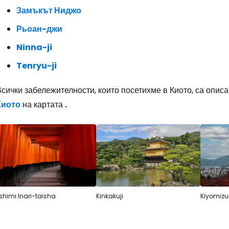
Замъкът Ниджо
Рьоан-джи
Влезте в Ce
Ninna-ji
Tenryu-ji
... световната общност на туристите
сички забележителности, които посетихме в Киото, са опис
Киото
на картата
.
Пр
Про
Про
shimi Inari-taisha
Kinkakuji
Kiyomizu