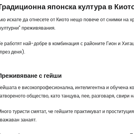
Традиционна японска култура в Киот
ко искате да отнесете от Киото нещо повече от снимки на 
"културни" преживявания.
Те работят най-добре в комбинация с районите Гион и Хиг
през деня).
Преживяване с гейши
Гейшата е високопрофесионална, интелигентна и обучена ко
атвореното общество, като танцува, пее, разговаря, свири 
ного туристи смятат, че гейшите практикуват и проституция,
уважаван занаят.