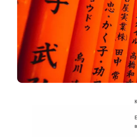
К
Б
в