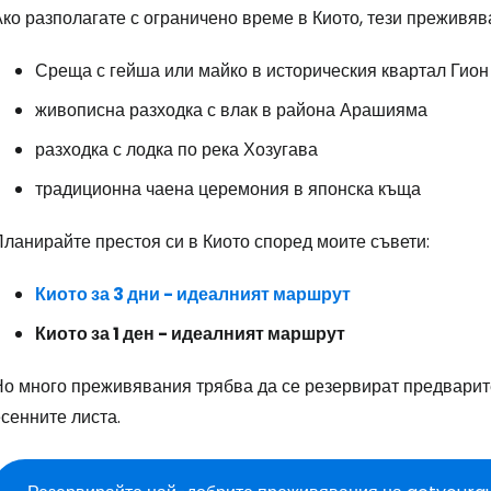
ко разполагате с ограничено време в Киото, тези преживя
Среща с гейша или майко в историческия квартал Гион
живописна разходка с влак в района Арашияма
разходка с лодка по река Хозугава
традиционна чаена церемония в японска къща
ланирайте престоя си в Киото според моите съвети:
Киото за 3 дни - идеалният маршрут
Киото за 1 ден - идеалният маршрут
Но много преживявания трябва да се резервират предварите
сенните листа.