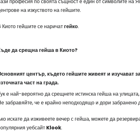
ази професия по своята същност е един от символите на Яп
ентрове на изкуството на гейшите.
В Киото гейшите се наричат
гейко
.
Къде да срещна гейша в Киото?
Основният център, където гейшите живеят и изучават за
източната част на града.
ук е най-вероятно да срещнете истинска гейша на улицата, 
е забравяйте, че е крайно неподходящо и дори забранено д
Ако искате да изживеете вечер с гейша, можете да резерви
популярния уебсайт
Klook
.