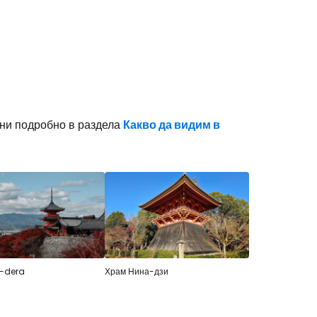
stee
ани подробно в раздела
Какво да видим в
одължете с Google
дължете с Facebook
дължете с имейл
-dera
Храм Нина-дзи