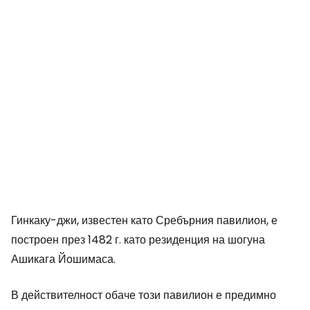
Гинкаку-джи, известен като Сребърния павилион, е
построен през 1482 г. като резиденция на шогуна
Ашикага Йошимаса.
В действителност обаче този павилион е предимно