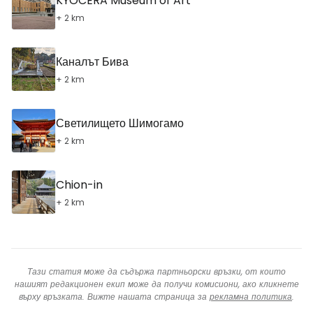
KYOCERA Museum of Art
+ 2 km
Каналът Бива
+ 2 km
Светилището Шимогамо
+ 2 km
Chion-in
+ 2 km
Тази статия може да съдържа партньорски връзки, от които
нашият редакционен екип може да получи комисиони, ако кликнете
върху връзката. Вижте нашата страница за
рекламна политика
.