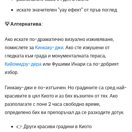
искате значителен "уау ефект" от пръв поглед
💡 Алтернатива
:
Ако искате по-драматично визуално изживяване,
помислете за
Кинкаку-джи
. Ако сте изкушени от
гледката към града и монументалната тераса,
Кийомидзу-дера
или Фушими Инари са по-добрият
избор.
Гинкаку-джи е по-изтънчен. Но градините са сред най-
красивите в цял Киото и аз бях възхитен от тях. Ако
разполагате с поне 2 часа свободно време,
определено бих ви препоръчал да се разходите дотук.
👉 Други красиви градини в Киото