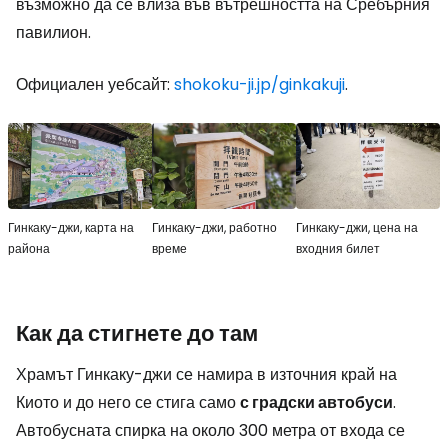
възможно да се влиза във вътрешността на Сребърния
павилион.
Официален уебсайт:
shokoku-ji.jp/ginkakuji
.
Гинкаку-джи, карта на
Гинкаку-джи, работно
Гинкаку-джи, цена на
района
време
входния билет
Как да стигнете до там
Храмът Гинкаку-джи се намира в източния край на
Киото и до него се стига само
с градски автобуси
.
Автобусната спирка на около 300 метра от входа се