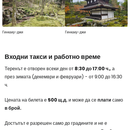
Гинкаку-джи
Гинкаку-джи
Входни такси и работно време
Теренът е отворен всеки ден от
8:30 до 17:00 ч.,
а
през зимата (декември и февруари) - от 9:00 до 16:30
ч.
Цената на билета е
500 щ.д.
и може да се
плати
само
в брой.
Достъпът е разрешен само до градините и не е