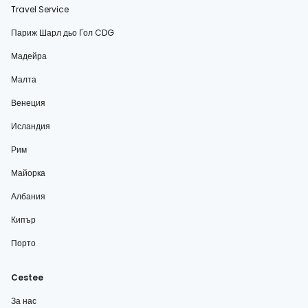
Travel Service
Париж Шарл дьо Гол CDG
Мадейра
Малта
Венеция
Исландия
Рим
Майорка
Албания
Кипър
Порто
Cestee
За нас