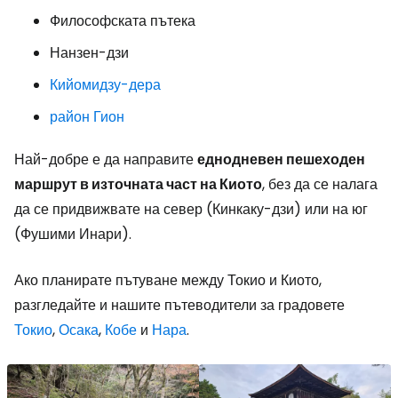
Философската пътека
Нанзен-дзи
Кийомидзу-дера
район Гион
Най-добре е да направите
еднодневен пешеходен
маршрут в източната част на Киото
, без да се налага
да се придвижвате на север (Кинкаку-дзи) или на юг
(Фушими Инари).
Ако планирате пътуване между Токио и Киото,
разгледайте и нашите пътеводители за градовете
Токио
,
Осака
,
Кобе
и
Нара
.