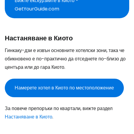
Вижте екскурзиите в Киото -
GetYourGuide.com
Настаняване в Киото
Гинкаку-дзи е извън основните хотелски зони, така че
обикновено е по-практично да отседнете по-близо до
центъра или до гара Киото.
Намерете хотел в Киото по местоположение
За повече препоръки по квартали, вижте раздел
Настаняване в Киото
.