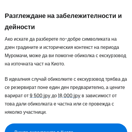
Разглеждане на забележителности и
дейности
Ако искате да разберете по-добре символиката на
дзен градините и историческия контекст на периода
Муромачи, може да ви помогне обиколка с екскурзовод
на източната част на Киото.
В идеалния случай обиколките с екскурзовод трябва да
се резервират поне един ден предварително, а цените
варират от
9 500 jpy
до
18 000 jpy
в зависимост от
това дали обиколката е частна или се провежда с
няколко участници.