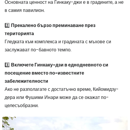
Основната ценност на Гинкаку-джи е в градините, а не
в самия павилион.
2️⃣
Прекалено бързо преминаване през
територията
Гледката към комплекса и градината с мъхове си
заслужават по-бавното темпо.
3️⃣
Включете Гинкаку-дзи в еднодневното си
посещение вместо по-известните
забележителности
Ако не разполагате с достатъчно време, Кийомидзу-
дера или Фушими Инари може да се окажат по-
целесъобразни.