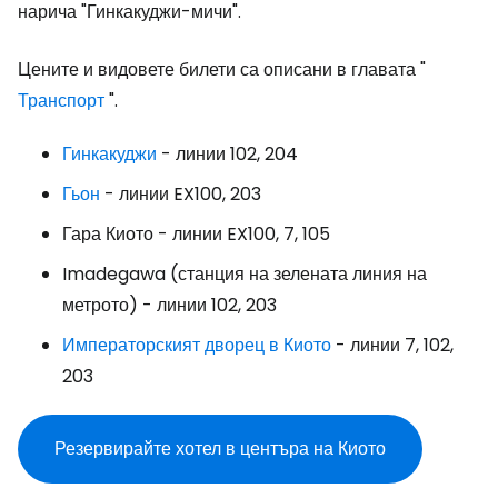
нарича "Гинкакуджи-мичи".
Цените и видовете билети са описани в главата "
Транспорт
".
Гинкакуджи
- линии 102, 204
Гьон
- линии EX100, 203
Гара Киото - линии EX100, 7, 105
Imadegawa (станция на зелената линия на
метрото) - линии 102, 203
Императорският дворец в Киото
- линии 7, 102,
203
Резервирайте хотел в центъра на Киото