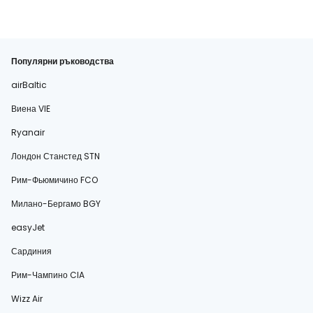
Популярни ръководства
airBaltic
Виена VIE
Ryanair
Лондон Станстед STN
Рим-Фьюмичино FCO
Милано-Бергамо BGY
easyJet
Сардиния
Рим-Чампино CIA
Wizz Air