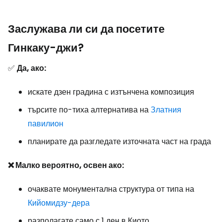
Заслужава ли си да посетите
Гинкаку-джи?
✅
Да, ако:
искате дзен градина с изтънчена композиция
търсите по-тиха алтернатива на
Златния
павилион
планирате да разгледате източната част на града
❌ Малко вероятно, освен ако:
очаквате монументална структура от типа на
Кийомидзу-дера
разполагате само с 1 ден в Киото