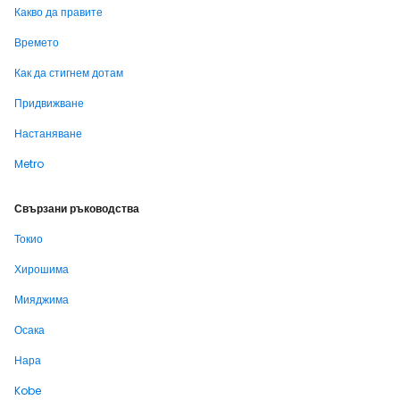
Какво да правите
Времето
Как да стигнем дотам
Придвижване
Настаняване
Metro
Свързани ръководства
Токио
Хирошима
Мияджима
Осака
Нара
Kobe