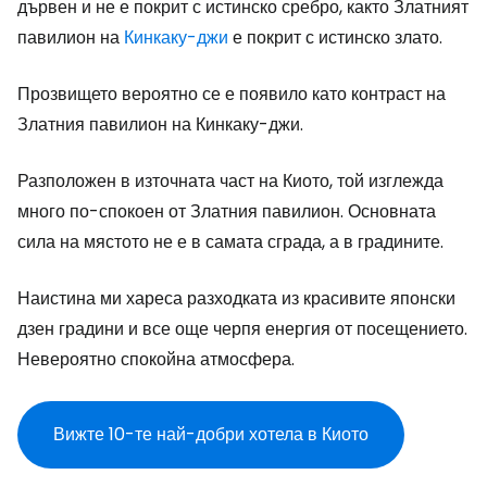
дървен и не е покрит с истинско сребро, както Златният
павилион на
Кинкаку-джи
е покрит с истинско злато.
Прозвището вероятно се е появило като контраст на
Златния павилион на Кинкаку-джи.
Разположен в източната част на Киото, той изглежда
много по-спокоен от Златния павилион. Основната
сила на мястото не е в самата сграда, а в градините.
Наистина ми хареса разходката из красивите японски
дзен градини и все още черпя енергия от посещението.
Невероятно спокойна атмосфера.
Вижте 10-те най-добри хотела в Киото