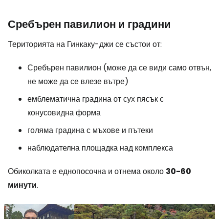
Сребърен павилион и градини
Територията на Гинкаку-джи се състои от:
Сребърен павилион (може да се види само отвън,
не може да се влезе вътре)
емблематична градина от сух пясък с
конусовидна форма
голяма градина с мъхове и пътеки
наблюдателна площадка над комплекса
Обиколката е еднопосочна и отнема около
30-60
минути
.