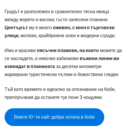
Градът е разположен в сравнително тясна ивица
между морето и високи, гъсто залесени планини.
Центърът
му е много
оживен, с много търговски
улици
, молове, крайбрежни алеи и модерни сгради.
Има и красиви
пясъчни плажове, на които
можете да
се насладите, а няколко кабинкови
въжени линии ви
извеждат в планината
за десетки километри
маркирани туристически пътеки и божествени гледки.
Тъй като времето е идеално за опознаване на Кобе,
препоръчвам да останете тук поне 3 нощувки.
Вижте 10-те най-добри хотела в Кобе