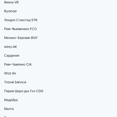
Виена VIE
Ryanair
Лондон Станстед STN
Рим-Фьюмичино FCO
Милано-Бергамо BGY
easyJet
Сардиния
Рим-Чампино CIA
Wizz Air
Travel Service
Париж Шарл дьо Гол CDG
Мадейра
Малта