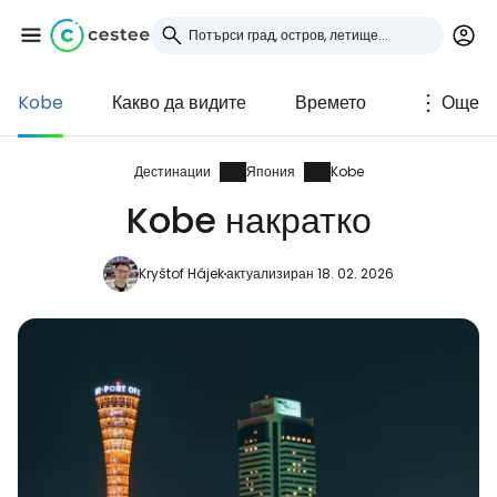
Kobe
Какво да видите
Времето
Още
Влезте в Cestee
... световната общност на туристите
Дестинации
Япония
Kobe
Kobe накратко
Продължете с Google
Kryštof Hájek
актуализиран 18. 02. 2026
Продължете с Facebook
Продължете с имейл