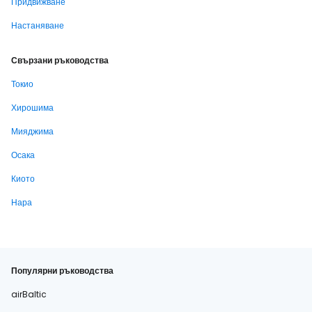
Придвижване
Настаняване
Свързани ръководства
Токио
Хирошима
Мияджима
Осака
Киото
Нара
Популярни ръководства
airBaltic