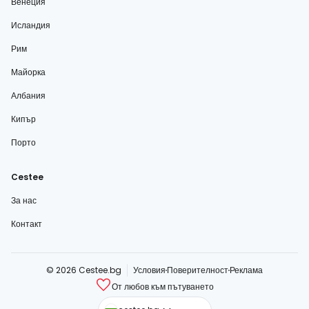
Венеция
Исландия
Рим
Майорка
Албания
Кипър
Порто
Cestee
За нас
Контакт
© 2026 Cestee.bg
Условия
Поверителност
Реклама
От любов към пътуването
cestee.com