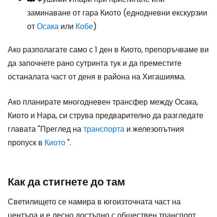
заминаване от гара Киото (еднодневни екскурзии
от
Осака
или
Кобе
)
Ако разполагате само с 1 ден в Киото, препоръчваме ви
да започнете рано сутринта тук и да преместите
останалата част от деня в района на Хигашияма.
Ако планирате многодневен трансфер между Осака,
Киото и Нара, си струва предварително да разгледате
главата "Преглед на
транспорта
и железопътния
пропуск в
Киото
".
Как да стигнете до там
Светилището се намира в югоизточната част на
центъра и е лесно достъпно с обществен транспорт.