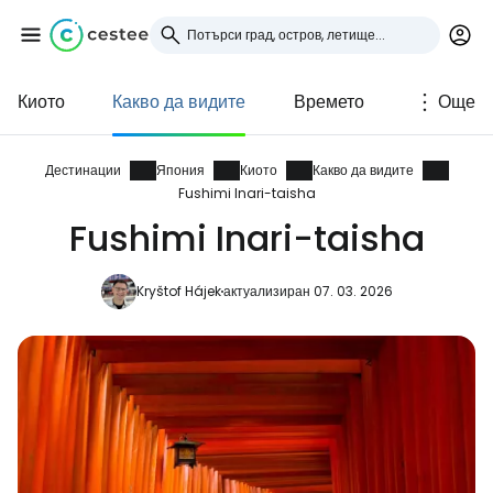
Киото
Какво да видите
Времето
Още
Влезте в Cestee
... световната общност на туристите
Дестинации
Япония
Киото
Какво да видите
Fushimi Inari-taisha
Fushimi Inari-taisha
Продължете с Google
Kryštof Hájek
актуализиран 07. 03. 2026
Продължете с Facebook
Продължете с имейл