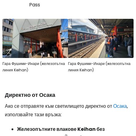
Pass
Гара Фушими-Инари (железопътна
Гара Фушими-Инари (железопътна
линия Keihan)
линия Keihan)
Директно от Осака
Ако се отправяте към светилището директно от
Осака
,
използвайте тази връзка:
Железопътните влакове Keihan без