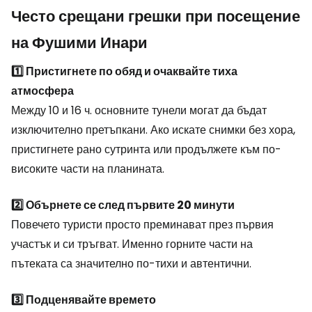
Често срещани грешки при посещение
на Фушими Инари
1️⃣ Пристигнете по обяд и очаквайте тиха
атмосфера
Между 10 и 16 ч. основните тунели могат да бъдат
изключително претъпкани. Ако искате снимки без хора,
пристигнете рано сутринта или продължете към по-
високите части на планината.
2️⃣ Обърнете се след първите 20 минути
Повечето туристи просто преминават през първия
участък и си тръгват. Именно горните части на
пътеката са значително по-тихи и автентични.
3️⃣ Подценявайте времето