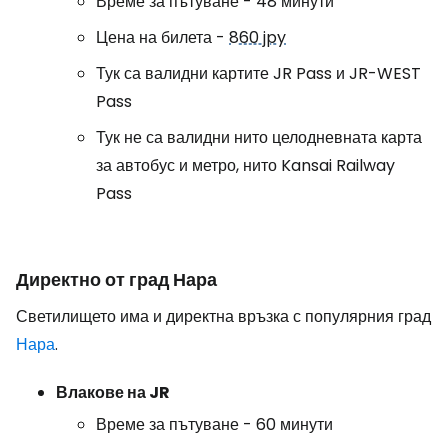
Време за пътуване - 48 минути
Цена на билета -
860 jpy
Тук са валидни картите JR Pass и JR-WEST
Pass
Тук не са валидни нито целодневната карта
за автобус и метро, нито Kansai Railway
Pass
Директно от град Нара
Светилището има и директна връзка с популярния град
Нара
.
Влакове на JR
Време за пътуване - 60 минути