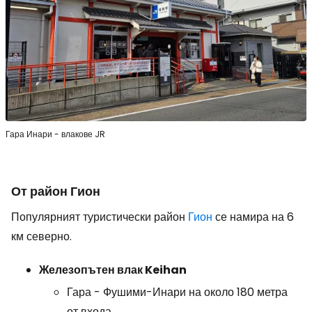
Гара Инари - влакове JR
От район Гион
Популярният туристически район
Гион
се намира на 6
км северно.
Железопътен влак Keihan
Гара - Фушими-Инари на около 180 метра
от входа