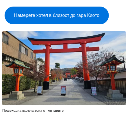
Намерете хотел в близост до гара Киото
Пешеходна входна зона от жп гарите