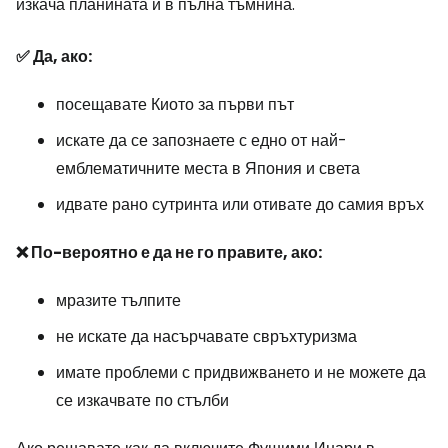
изкача планината и в пълна тъмнина.
✅ Да, ако:
посещавате Киото за първи път
искате да се запознаете с едно от най-
емблематичните места в Япония и света
идвате рано сутринта или отивате до самия връх
❌ По-вероятно е да не го правите, ако:
мразите тълпите
не искате да насърчавате свръхтуризма
имате проблеми с придвижването и не можете да
се изкачвате по стълби