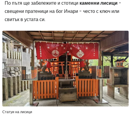
По пътя ще забележите и стотици
каменни лисици
-
свещени пратеници на бог Инари - често с ключ или
свитък в устата си.
Статуи на лисици