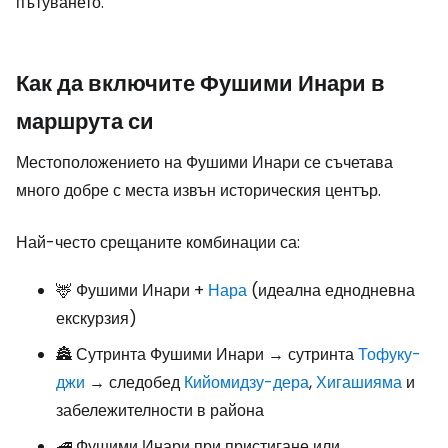
пътуването.
Как да включите Фушими Инари в
маршрута си
Местоположението на Фушими Инари се съчетава
много добре с места извън историческия център.
Най-често срещаните комбинации са:
🦌 Фушими Инари +
Нара
(идеална еднодневна
екскурзия)
🏯 Сутринта Фушими Инари → сутринта
Тофуку-
джи
→ следобед
Кийомидзу-дера
,
Хигашияма
и
забележителности в района
🚄 Фушими Инари при пристигане или