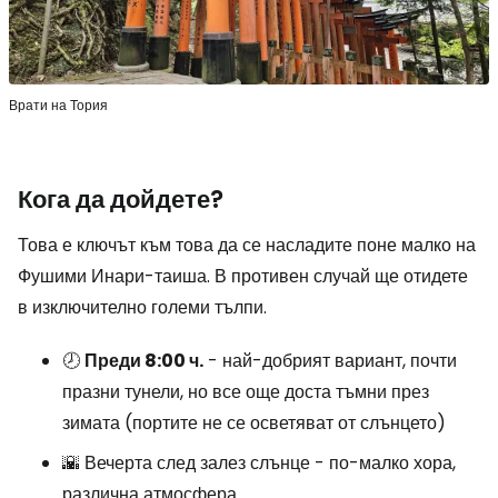
Врати на Тория
Кога да дойдете?
Това е ключът към това да се насладите поне малко на
Фушими Инари-таиша. В противен случай ще отидете
в изключително големи тълпи.
🕗
Преди 8:00 ч.
- най-добрият вариант, почти
празни тунели, но все още доста тъмни през
зимата (портите не се осветяват от слънцето)
🌇 Вечерта след залез слънце - по-малко хора,
различна атмосфера