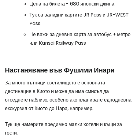
Цена на билета - 680 японски джипа
Тук са валидни картите JR Pass и JR-WEST
Pass
Не важи за дневна карта за автобус + метро
или Kansai Railway Pass
Настаняване във Фушими Инари
За много пътници светилището е основната
дестинация в Киото и може да има смисъл да
отседнете наблизо, особено ако планирате еднодневна
екскурзия от Киото до Нара, например.
Тук ще намерите предимно малки хотели и къщи за
гости.