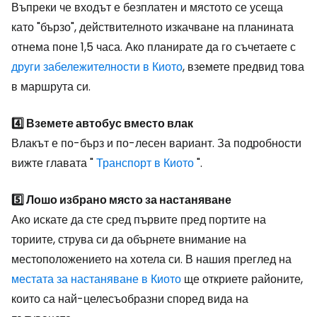
Въпреки че входът е безплатен и мястото се усеща
като "бързо", действителното изкачване на планината
отнема поне 1,5 часа. Ако планирате да го съчетаете с
други забележителности в Киото
, вземете предвид това
в маршрута си.
4️⃣ Вземете автобус вместо влак
Влакът е по-бърз и по-лесен вариант. За подробности
вижте главата "
Транспорт в Киото
".
5️⃣ Лошо избрано място за настаняване
Ако искате да сте сред първите пред портите на
ториите, струва си да обърнете внимание на
местоположението на хотела си. В нашия преглед на
местата за настаняване в Киото
ще откриете районите,
които са най-целесъобразни според вида на