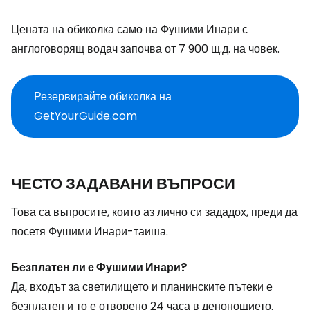
Цената на обиколка само на Фушими Инари с
англоговорящ водач започва от 7 900 щ.д. на човек.
Резервирайте обиколка на
GetYourGuide.com
ЧЕСТО ЗАДАВАНИ ВЪПРОСИ
Това са въпросите, които аз лично си зададох, преди да
посетя Фушими Инари-таиша.
Безплатен ли е Фушими Инари?
Да, входът за светилището и планинските пътеки е
безплатен и то е отворено 24 часа в денонощието.