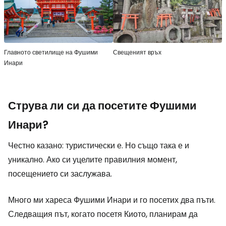
Главното светилище на Фушими
Свещеният връх
Инари
Струва ли си да посетите Фушими
Инари?
Честно казано: туристически е. Но също така е и
уникално. Ако си уцелите правилния момент,
посещението си заслужава.
Много ми хареса Фушими Инари и го посетих два пъти.
Следващия път, когато посетя Киото, планирам да