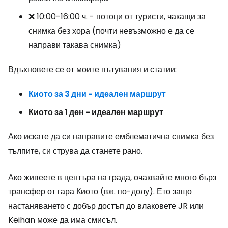
❌ 10:00-16:00 ч. - потоци от туристи, чакащи за
снимка без хора (почти невъзможно е да се
направи такава снимка)
Вдъхновете се от моите пътувания и статии:
Киото за 3 дни - идеален маршрут
Киото за 1 ден - идеален маршрут
Ако искате да си направите емблематична снимка без
тълпите, си струва да станете рано.
Ако живеете в центъра на града, очаквайте много бърз
трансфер от гара Киото (вж. по-долу). Ето защо
настаняването с добър достъп до влаковете JR или
Keihan може да има смисъл.