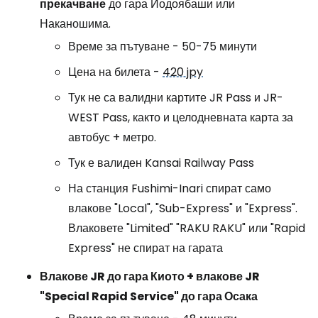
прекачване
до гара Йодоябаши или
Наканошима.
Време за пътуване - 50-75 минути
Цена на билета -
420 jpy
Тук не са валидни картите JR Pass и JR-
WEST Pass, както и целодневната карта за
автобус + метро.
Тук е валиден Kansai Railway Pass
На станция Fushimi-Inari спират само
влакове "Local", "Sub-Express" и "Express".
Влаковете "Limited" "RAKU RAKU" или "Rapid
Express" не спират на гарата
Влакове JR до гара Киото + влакове JR
"Special Rapid Service" до гара Осака