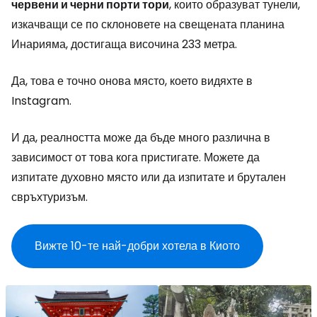
червени и черни порти тори
, които образуват тунели,
изкачващи се по склоновете на свещената планина
Инарияма, достигаща височина 233 метра.
Да, това е точно онова място, което видяхте в
Instagram.
И да, реалността може да бъде много различна в
зависимост от това кога пристигате. Можете да
изпитате духовно място или да изпитате и брутален
свръхтуризъм.
Вижте 10-те най-добри хотела в Киото