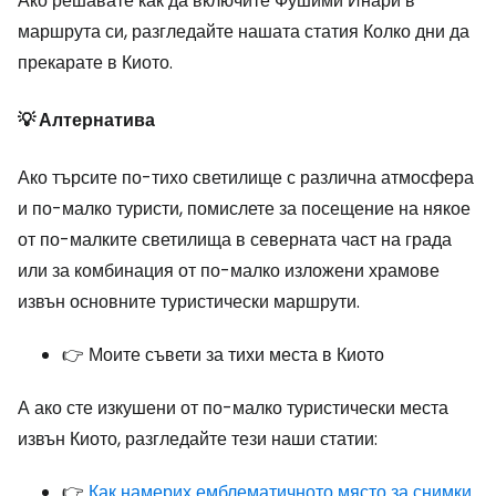
Ако решавате как да включите Фушими Инари в
маршрута си, разгледайте нашата статия Колко дни да
прекарате в Киото.
💡 Алтернатива
Ако търсите по-тихо светилище с различна атмосфера
и по-малко туристи, помислете за посещение на някое
от по-малките светилища в северната част на града
или за комбинация от по-малко изложени храмове
извън основните туристически маршрути.
👉 Моите съвети за тихи места в Киото
А ако сте изкушени от по-малко туристически места
извън Киото, разгледайте тези наши статии:
👉
Как намерих емблематичното място за снимки