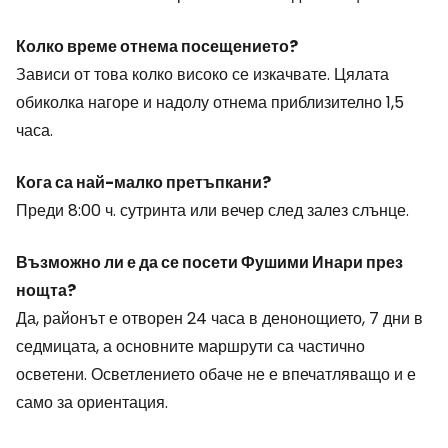
Колко време отнема посещението?
Зависи от това колко високо се изкачвате. Цялата
обиколка нагоре и надолу отнема приблизително 1,5
часа.
Кога са най-малко претъпкани?
Преди 8:00 ч. сутринта или вечер след залез слънце.
Възможно ли е да се посети Фушими Инари през
нощта?
Да, районът е отворен 24 часа в денонощието, 7 дни в
седмицата, а основните маршрути са частично
осветени. Осветлението обаче не е впечатляващо и е
само за ориентация.