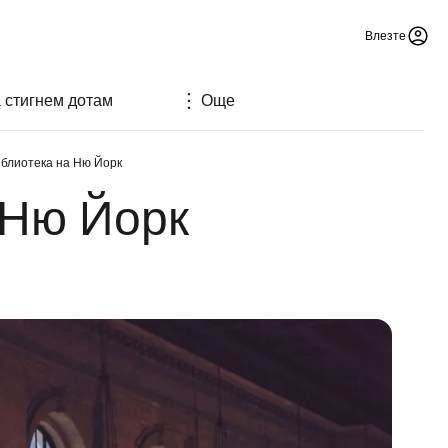
Влезте
а стигнем дотам
Още
блиотека на Ню Йорк
 Ню Йорк