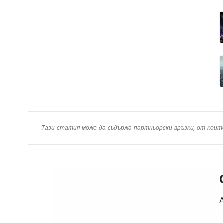
Тази статия може да съдържа партньорски връзки, от коит
А