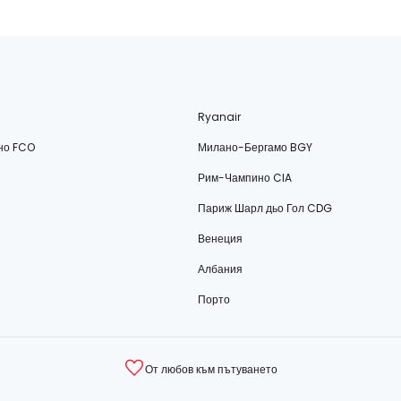
Ryanair
но FCO
Милано-Бергамо BGY
Рим-Чампино CIA
Париж Шарл дьо Гол CDG
Венеция
Албания
Порто
От любов към пътуването