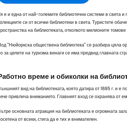
я е и една от най-големите библиотечни системи в света и
олекциите си от всички библиотеки в света. Туристите оба
ространства на библиотеката, отколкото милионите томове 
Под "Нюйоркска обществена библиотека" се разбира цяла о
о за целите на туризма винаги се има предвид главната сг
Работно време и обиколки на библио
ъншният вид на библиотеката, която датира от 1895 г. и е 
ече привлича вниманието. Главният вход се охранява от ем
ътре основната атракция на библиотеката е огромната зала
осетена от всеки, стига да е тих и внимателен.