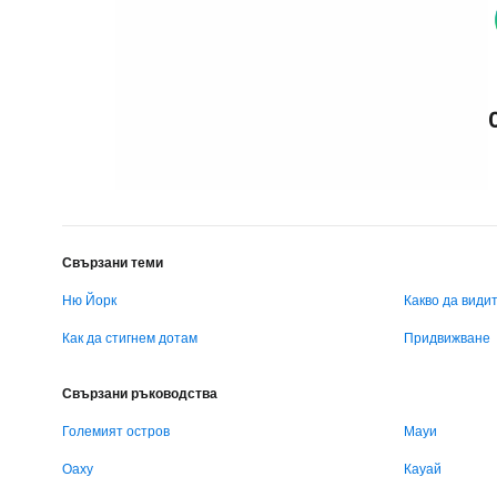
Свързани теми
Ню Йорк
Какво да види
Как да стигнем дотам
Придвижване
Свързани ръководства
Големият остров
Мауи
Оаху
Кауай