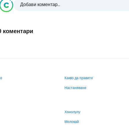
Добави коментар...
0 коментари
те
Какво да правите
Настаняване
Хонолулу
Молокай