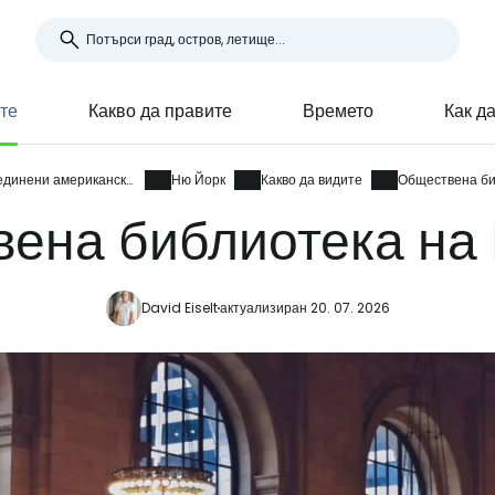
те
Какво да правите
Времето
Как д
Съединени американски щати
Ню Йорк
Какво да видите
Обществена би
ена библиотека на
David Eiselt
актуализиран 20. 07. 2026