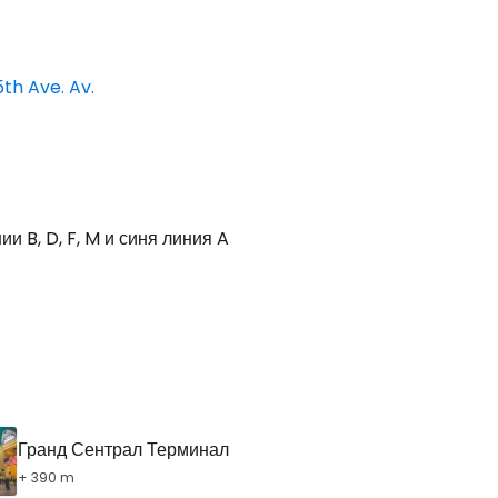
5th Ave. Av.
и B, D, F, M и синя линия A
Гранд Сентрал Терминал
+ 390 m