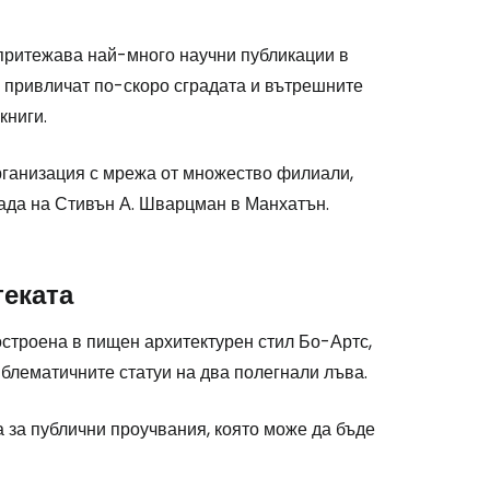
 притежава най-много научни публикации в
че привличат по-скоро сградата и вътрешните
книги.
рганизация с мрежа от множество филиали,
рада на Стивън А. Шварцман в Манхатън.
теката
построена в пищен архитектурен стил Бо-Артс,
блематичните статуи на два полегнали лъва.
 за публични проучвания, която може да бъде