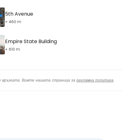
5th Avenue
+ 460 m
Empire State Building
+ 610 m
ху връзката. Вижте нашата страница за
рекламна политика
.