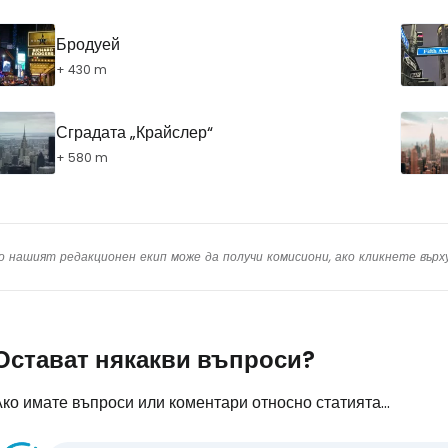
Бродуей
+ 430 m
Сградата „Крайслер“
+ 580 m
о нашият редакционен екип може да получи комисиони, ако кликнете вър
Остават някакви въпроси?
ко имате въпроси или коментари относно статията...