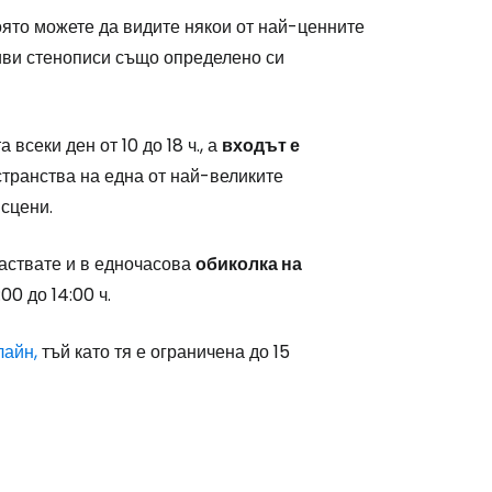
която можете да видите някои от най-ценните
сиви стенописи също определено си
stee
всеки ден от 10 до 18 ч., а
входът е
странства на една от най-великите
 сцени.
одължете с Google
аствате и в едночасова
обиколка на
:00 до 14:00 ч.
дължете с Facebook
лайн,
тъй като тя е ограничена до 15
дължете с имейл