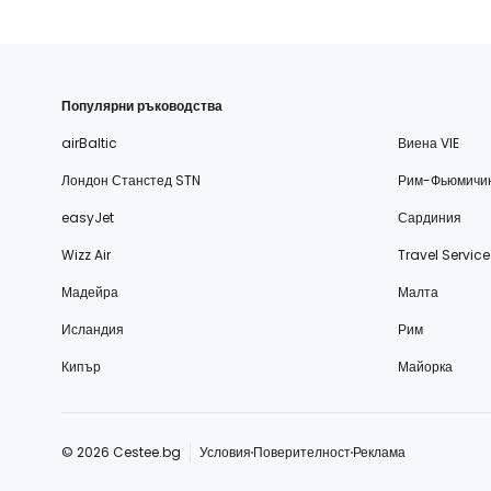
Популярни ръководства
airBaltic
Виена VIE
Лондон Станстед STN
Рим-Фьюмичи
easyJet
Сардиния
Wizz Air
Travel Service
Мадейра
Малта
Исландия
Рим
Кипър
Майорка
© 2026 Cestee.bg
Условия
Поверителност
Реклама