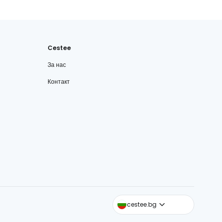
Cestee
За нас
Контакт
cestee.com
cestee.bg
cestee.sk