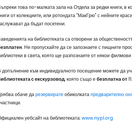
ъпреки това по-малката зала на Отдела за редки книги, в 
ниги от колекциите, или ротондата "МакГрю" с нейните кра
Влезте в Ce
аслужават да бъдат посетени.
аведенията на библиотеката са отворени за обществеността 
... световната общност на туристите
безплатен
. Не пропускайте да се запознаете с пищните про
иблиотеки в света, която ще разпознаете от някои филмови
Пр
В допълнение към индивидуалното посещение можете да уч
библиотеката с екскурзовод
, която също е
безплатна от
11
Про
Трябва обаче да
резервирате
обиколката
предварително он
частници.
Про
Официален уебсайт на библиотеката:
www.nypl.org