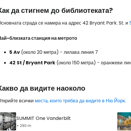
Как да стигнем до библиотеката?
сновната сграда се намира на адрес 42 Bryant Park. St. и
Най-близката станция на метрото
5
Av
(около 20 метра) - лилава линия 7
42
St / Bryant Park
(около 150 метра) - оранжеви лини
Какво да видите наоколо
Открийте всички
места, които трябва да видите в Ню Йорк
.
SUMMIT One Vanderbilt
+ 290 m