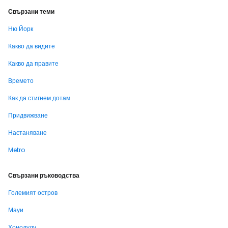
Свързани теми
Ню Йорк
Какво да видите
Какво да правите
Времето
Как да стигнем дотам
Придвижване
Настаняване
Metro
Свързани ръководства
Големият остров
Мауи
Хонолулу