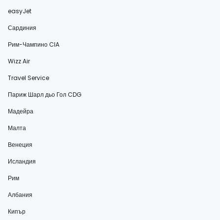
easyJet
Сардиния
Рим-Чампино CIA
Wizz Air
Travel Service
Париж Шарл дьо Гол CDG
Мадейра
Малта
Венеция
Исландия
Рим
Албания
Кипър