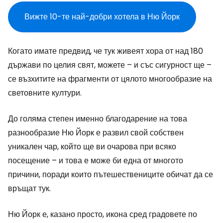
Вижте 10-те най-добри хотела в Ню Йорк
Когато имате предвид, че тук живеят хора от над 180
държави по целия свят, можете – и със сигурност ще –
се възхитите на фрагменти от цялото многообразие на
световните култури.
До голяма степен именно благодарение на това
разнообразие Ню Йорк е развил свой собствен
уникален чар, който ще ви очарова при всяко
посещение – и това е може би една от многото
причини, поради които пътешествениците обичат да се
връщат тук.
Ню Йорк е, казано просто, икона сред градовете по