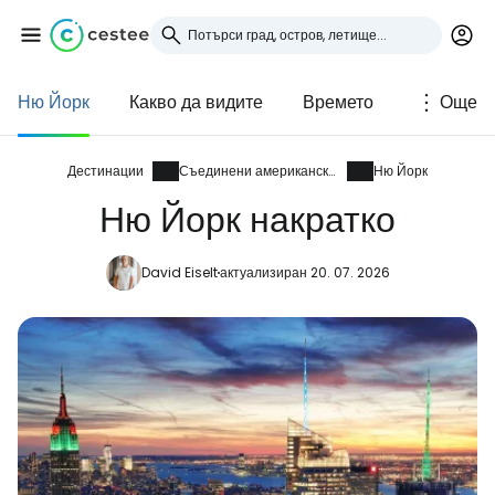
Ню Йорк
Какво да видите
Времето
Още
Влезте в Cestee
... световната общност на туристите
Дестинации
Съединени американски щати
Ню Йорк
Ню Йорк накратко
Продължете с Google
David Eiselt
актуализиран 20. 07. 2026
Продължете с Facebook
Продължете с имейл