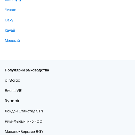
Чикаго
Оаху
Кауай
Молокай
Популярни ръководства
airBaltic
Виена VIE
Ryanair
Лондон Станстед STN
Рим-Фьюмичино FCO
Милано-Бергамо BGY