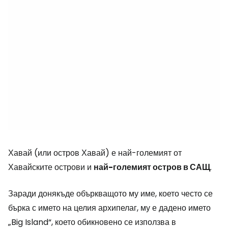
Хавай (или остров Хавай) е най-големият от
Хавайските острови и
най-големият остров в САЩ
.
Заради донякъде объркващото му име, което често се
бърка с името на целия архипелаг, му е дадено името
„Big Island“
, което обикновено се използва в