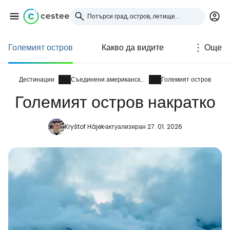
Големият остров
Какво да видите
Още
Влезте в Cestee
... световната общност на туристите
Дестинации
Съединени американски щати
Големият остров
Големият остров накратко
Продължете с Google
Kryštof Hájek
актуализиран 27. 01. 2026
Продължете с Facebook
Продължете с имейл