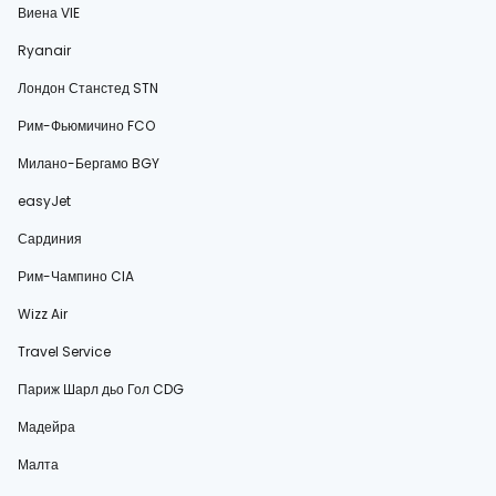
Виена VIE
Ryanair
Лондон Станстед STN
Рим-Фьюмичино FCO
Милано-Бергамо BGY
easyJet
Сардиния
Рим-Чампино CIA
Wizz Air
Travel Service
Париж Шарл дьо Гол CDG
Мадейра
Малта