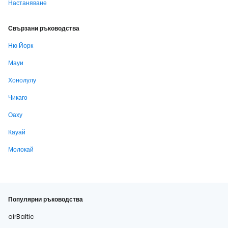
Настаняване
Свързани ръководства
Ню Йорк
Мауи
Хонолулу
Чикаго
Оаху
Кауай
Молокай
Популярни ръководства
airBaltic