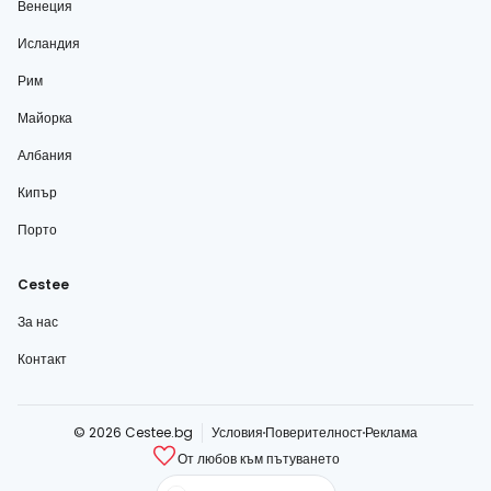
Венеция
Исландия
Рим
Майорка
Албания
Кипър
Порто
Cestee
За нас
Контакт
© 2026 Cestee.bg
Условия
Поверителност
Реклама
От любов към пътуването
cestee.com