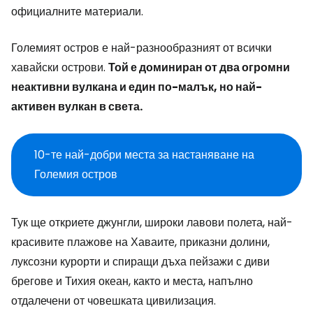
официалните материали.
Големият остров е най-разнообразният от всички
хавайски острови.
Той е доминиран от два огромни
неактивни вулкана и един по-малък, но най-
активен вулкан в света.
10-те най-добри места за настаняване на
Големия остров
Тук ще откриете джунгли, широки лавови полета, най-
красивите плажове на Хаваите, приказни долини,
луксозни курорти и спиращи дъха пейзажи с диви
брегове и Тихия океан, както и места, напълно
отдалечени от човешката цивилизация.