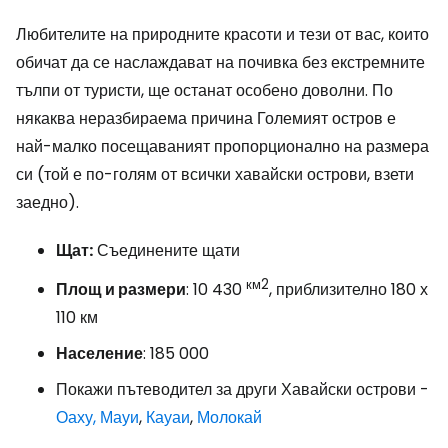
Любителите на природните красоти и тези от вас, които
обичат да се наслаждават на почивка без екстремните
тълпи от туристи, ще останат особено доволни. По
някаква неразбираема причина Големият остров е
най-малко посещаваният пропорционално на размера
си (той е по-голям от всички хавайски острови, взети
заедно).
Щат:
Съединените щати
км2
Площ и размери
: 10 430
, приблизително 180 х
110 км
Население
: 185 000
Покажи пътеводител за други Хавайски острови -
Оаху,
Мауи
,
Кауаи
,
Молокай