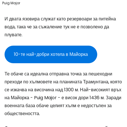
Puig Major
И двата язовира служат като резервоари за питейна
вода, така че за съжаление тук не е позволено да
плувате.
10-те най-добри хотела в Майорка
Те обаче са идеална отправна точка за пешеходни
преходи по хълмовете на планината Трамунтана, която
се изкачва на височина над 1300 м. Най-високият връх
на Майорка - Puig Major - е висок дори 1436 м. Заради
военната база обаче целият хълм е недостъпен за
обществеността.