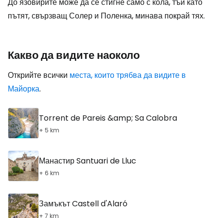
До язовирите може да се стигне само с кола, тъй като
пътят, свързващ Солер и Поленка, минава покрай тях.
Какво да видите наоколо
Открийте всички
места, които трябва да видите в
Майорка
.
Torrent de Pareis &amp; Sa Calobra
+ 5 km
Манастир Santuari de Lluc
+ 6 km
Замъкът Castell d'Alaró
+ 7 km