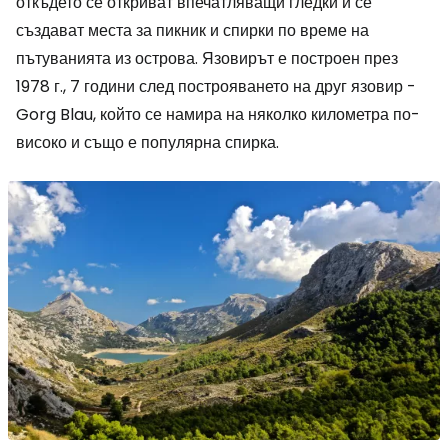
откъдето се откриват впечатляващи гледки и се
създават места за пикник и спирки по време на
пътуванията из острова. Язовирът е построен през
1978 г., 7 години след построяването на друг язовир -
Gorg Blau, който се намира на няколко километра по-
високо и също е популярна спирка.