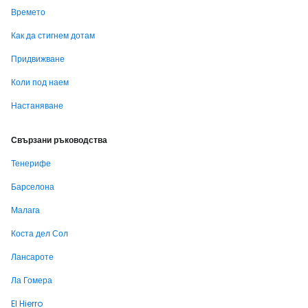
Времето
Как да стигнем дотам
Придвижване
Коли под наем
Настаняване
Свързани ръководства
Тенерифе
Барселона
Малага
Коста дел Сол
Лансароте
Ла Гомера
El Hierro