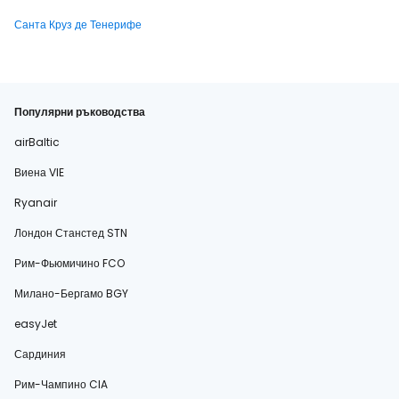
Санта Круз де Тенерифе
Популярни ръководства
airBaltic
Виена VIE
Ryanair
Лондон Станстед STN
Рим-Фьюмичино FCO
Милано-Бергамо BGY
easyJet
Сардиния
Рим-Чампино CIA