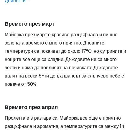
Дейности
".
Времето през март
Майорка през март е красиво разцъфнала и пищно
зелена, а времето е много приятно. Дневните
температури се покачват до около 17°C, но сутрините и
нощите все още са хладни. Дъждовете не са много
чести и няма да повлияят на почивката. Дъждовете
валят на всеки 5-ти ден, а шансът за слънчево небе е
повече от 50%.
Времето през април
Пролетта е в разгара си, Майорка все още е приятно
разцъфнала и ароматна, а температурите са между 14