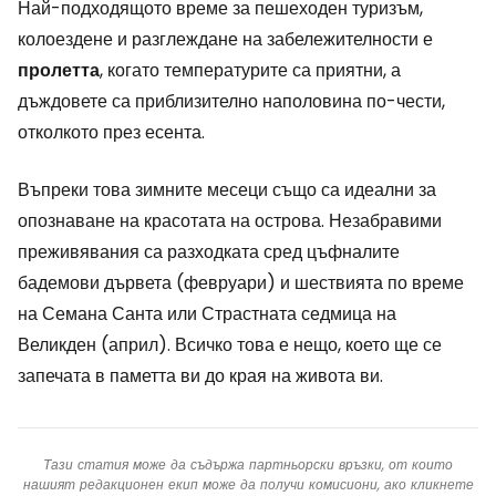
Най-подходящото време за пешеходен туризъм,
колоездене и разглеждане на забележителности е
пролетта
, когато температурите са приятни, а
дъждовете са приблизително наполовина по-чести,
отколкото през есента.
Въпреки това зимните месеци също са идеални за
опознаване на красотата на острова. Незабравими
преживявания са разходката сред цъфналите
бадемови дървета (февруари) и шествията по време
на Семана Санта или Страстната седмица на
Великден (април). Всичко това е нещо, което ще се
запечата в паметта ви до края на живота ви.
Тази статия може да съдържа партньорски връзки, от които
нашият редакционен екип може да получи комисиони, ако кликнете