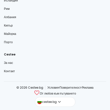
Исландия
Рим
Албания
Кипър
Майорка
Порто
Cestee
За нас
Контакт
© 2026 Cestee.bg
Условия
Поверителност
Реклама
От любов към пътуването
cestee.com
cestee.bg
cestee.sk