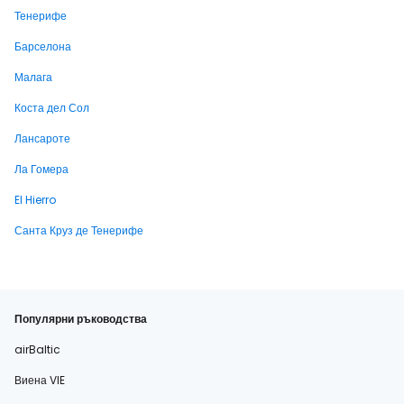
Тенерифе
Барселона
Малага
Коста дел Сол
Лансароте
Ла Гомера
El Hierro
Санта Круз де Тенерифе
Популярни ръководства
airBaltic
Виена VIE