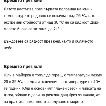
Времето през юни
Лятото настъпва през първата половина на юни и
температурите редовно се покачват над 26 °C, като
екстремни стойности от над 30 °C не са рядкост. Дори
морето бързо се затопля до 21 °C.
Дъждовете са рядкост през юни, както и облачното
небе.
Времето през юли
Юли в Майорка е топъл до горещ, с температури между
29 и 35 °C, с редки изключения на температури от 40-
те години. Юли е основният плажен сезон и липсата на
дъжд, облаци и дори на разхлаждащ бриз означава, че
на практика няма място за плуване в морето.