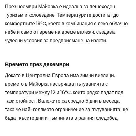
През ноември Майорка е идеална за пешеходен
туризъм и колоездене. Температурите достигат до
комфортните 19°C, което в комбинация с леко облачно
небе и само от време на време валежи, създава
чудесни условия за предприемане на излети.
Времето през декември
Докато в Централна Европа има зимни виелици,
времето в Майорка насърчава пътуванията с
температури между 12 и 16°C, които рядко падат под
тази стойност. Валежите са средно 5 дни в месеца,
така че най-голямото ограничение за пътуванията ще
бъдат късите дни и тъмнината в ранния следобед.