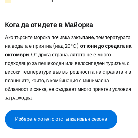
н
Кога да отидете в Майорка
Ако търсите морска почивка за
къпане
, температурата
на водата е приятна (над 20°C)
от юни до средата на
октомври
. От друга страна, лятото не е много
подходящо за пешеходен или велосипеден туризъм, с
високи температури във вътрешността на страната и в
планините, които, в комбинация с минимална
облачност и сянка, не създават много приятни условия
за разходка.
Изберете хотел с отстъпка извън сезона