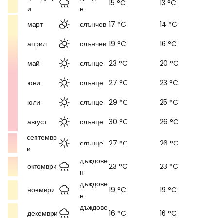
15 °C
13 °C
и
н
март
слънчев
17 °C
14 °C
април
слънчев
19 °C
16 °C
май
слънце
23 °C
20 °C
юни
слънце
27 °C
23 °C
юли
слънце
29 °C
25 °C
август
слънце
30 °C
26 °C
септемвр
слънце
27 °C
26 °C
и
дъждове
октомври
23 °C
23 °C
н
дъждове
ноември
19 °C
19 °C
н
дъждове
декември
16 °C
16 °C