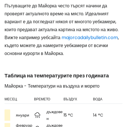
Пътуващите до Майорка често търсят начини да
проверят актуалното време на място. Идеалният
вариант е да погледнат някоя от многото уебкамери,
които предават актуална картина на мястото на живо.
Вижте например уебсайта
majorcadailybulletin.com
,
където можете да намерите уебкамери от всички
основни курорти в Майорка.
Таблица на температурите през годината
Майорка - Температури на въздуха и морето
МЕСЕЦ
ВРЕМЕТО
ВЪЗДУХ
ВОДА
дъждове
януари
15 °C
14 °C
н
февруар
дъждове