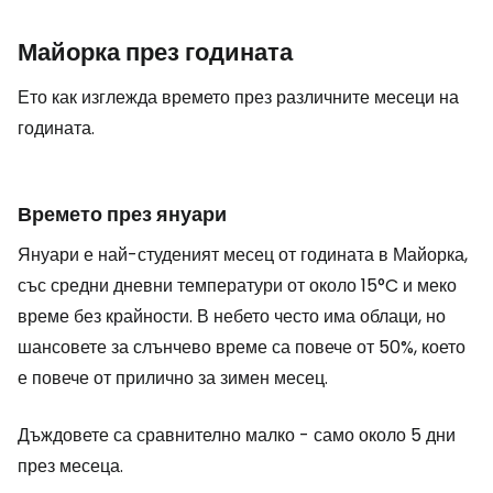
Майорка през годината
Ето как изглежда времето през различните месеци на
годината.
Времето през януари
Януари е най-студеният месец от годината в Майорка,
със средни дневни температури от около 15°C и меко
време без крайности. В небето често има облаци, но
шансовете за слънчево време са повече от 50%, което
е повече от прилично за зимен месец.
Дъждовете са сравнително малко - само около 5 дни
през месеца.