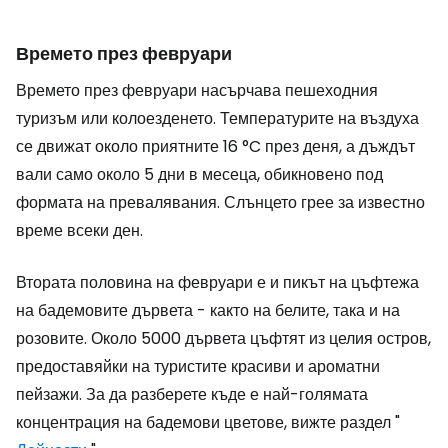
Времето през февруари
Времето през февруари насърчава пешеходния
туризъм или колоезденето. Температурите на въздуха
се движат около приятните 16 °C през деня, а дъждът
вали само около 5 дни в месеца, обикновено под
формата на превалявания. Слънцето грее за известно
време всеки ден.
Втората половина на февруари е и пикът на цъфтежа
на бадемовите дървета - както на белите, така и на
розовите. Около 5000 дървета цъфтят из целия остров,
предоставяйки на туристите красиви и ароматни
пейзажи. За да разберете къде е най-голямата
концентрация на бадемови цветове, вижте раздел "