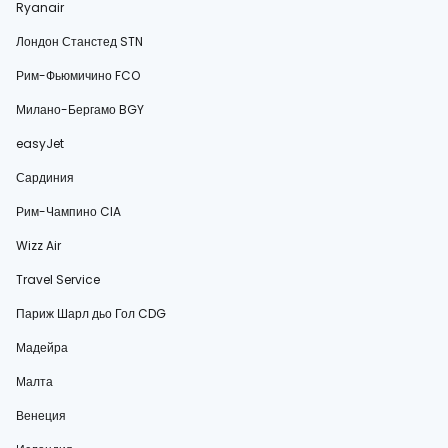
Ryanair
Лондон Станстед STN
Рим-Фьюмичино FCO
Милано-Бергамо BGY
easyJet
Сардиния
Рим-Чампино CIA
Wizz Air
Travel Service
Париж Шарл дьо Гол CDG
Мадейра
Малта
Венеция