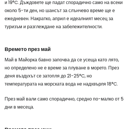
и 19°C. Дъждовете ще падат спорадично само на всеки
около 5-ти ден, но шансът за слънчево време ще е
ежедневен. Накратко, април е идеалният месец за
туризъм и разглеждане на забележителности.
Времето през май
Май в Майорка бавно започва да се усеща като лято,
но определено не е време за плуване в морето. През
деня въздухът се затопля до 21-25°C, но
температурата на морската вода не надхвърля 18°C.
През май вали само спорадично, средно по-малко от 5
дни в месеца.