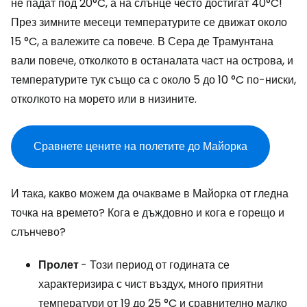
не падат под 20°C, а на слънце често достигат 40°C!
През зимните месеци температурите се движат около
15 °C, а валежите са повече. В Сера де Трамунтана
вали повече, отколкото в останалата част на острова, и
температурите тук също са с около 5 до 10 °C по-ниски,
отколкото на морето или в низините.
Сравнете цените на полетите до Майорка
И така, какво можем да очакваме в Майорка от гледна
точка на времето? Кога е дъждовно и кога е горещо и
слънчево?
Пролет
- Този период от годината се
характеризира с чист въздух, много приятни
температури от 19 до 25 °C и сравнително малко