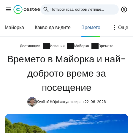
Майорка
Какво да видите
Времето
Още
Влезте в Cestee
... световната общност на туристите
Дестинации
Испания
Майорка
Времето
Времето в Майорка и най-
Продължете с Google
доброто време за
посещение
Продължете с Facebook
Kryštof Hájek
актуализиран 22. 06. 2026
Продължете с имейл