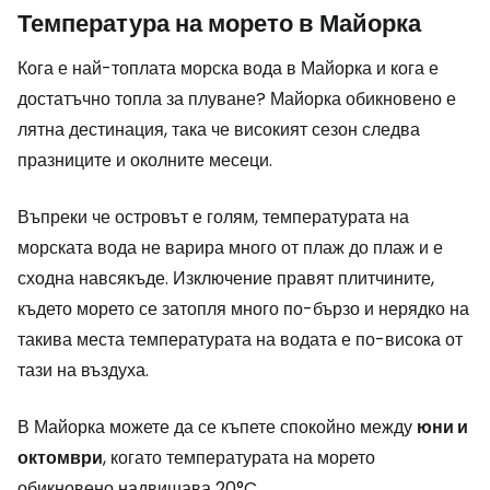
Температура на морето в Майорка
Кога е най-топлата морска вода в Майорка и кога е
достатъчно топла за плуване? Майорка обикновено е
лятна дестинация, така че високият сезон следва
празниците и околните месеци.
Въпреки че островът е голям, температурата на
морската вода не варира много от плаж до плаж и е
сходна навсякъде. Изключение правят плитчините,
където морето се затопля много по-бързо и нерядко на
такива места температурата на водата е по-висока от
тази на въздуха.
В Майорка можете да се къпете спокойно между
юни и
октомври
, когато температурата на морето
обикновено надвишава 20°C.