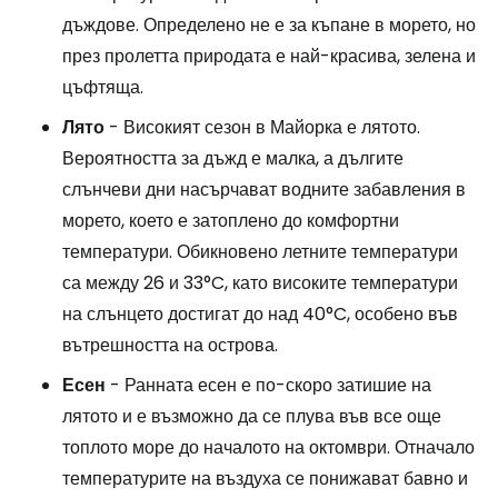
дъждове. Определено не е за къпане в морето, но
през пролетта природата е най-красива, зелена и
цъфтяща.
Лято
- Високият сезон в Майорка е лятото.
Вероятността за дъжд е малка, а дългите
слънчеви дни насърчават водните забавления в
морето, което е затоплено до комфортни
температури. Обикновено летните температури
са между 26 и 33°C, като високите температури
на слънцето достигат до над 40°C, особено във
вътрешността на острова.
Есен
- Ранната есен е по-скоро затишие на
лятото и е възможно да се плува във все още
топлото море до началото на октомври. Отначало
температурите на въздуха се понижават бавно и