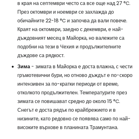
в края на септември често са все още над 27 °C.
През октомври и ноември се захлажда до
обичайните 22-18 °C и започва да вали повече.
Краят на октомври, заедно с декември, е най-
дъждовният месец в Майорка, но валежите са
подобни на тези в Чехия и продължителните
дъждове са рядкост.
Зима
- зимата в Майорка е доста влажна, с чести
гръмотевични бури, но отново дъждът е по-скоро
интензивен за по-кратки периоди от време,
отколкото продължителен. Температурите през
зимата се повишават средно до около 15 °C.
Снегът е доста рядък по крайбрежието и в
низините, като редовно се появява само по най-
високите върхове в планината Трамунтана.