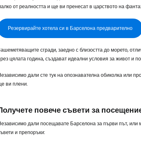
алко от реалността и ще ви пренесат в царството на фанта
Пр
Резервирайте хотела си в Барселона предварително
Про
Зашеметяващите сгради, заедно с близостта до морето, отл
рез цялата година, създават идеални условия за живот и п
Про
езависимо дали сте тук на опознавателна обиколка или про
е ви плени.
Получете повече съвети за посещени
Независимо дали посещавате Барселона за първи път, или 
ъвети и препоръки: