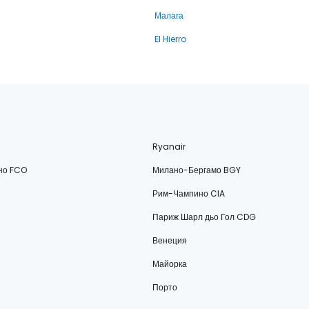
Малага
El Hierro
Ryanair
но FCO
Милано-Бергамо BGY
Рим-Чампино CIA
Париж Шарл дьо Гол CDG
Венеция
Майорка
Порто