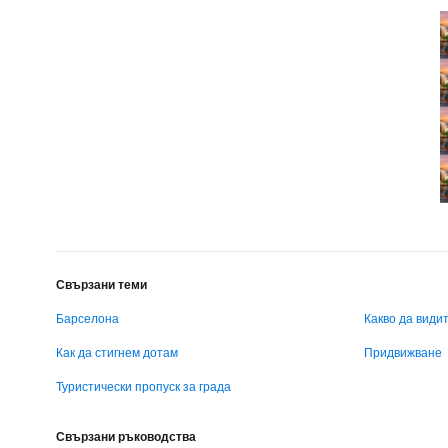
Свързани теми
Барселона
Какво да види
Как да стигнем дотам
Придвижване
Туристически пропуск за града
Свързани ръководства