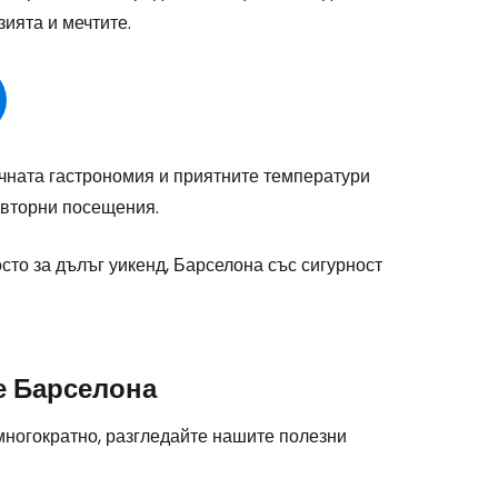
зията и мечтите.
одължете с Google
дължете с Facebook
ичната гастрономия и приятните температури
овторни посещения.
дължете с имейл
сто за дълъг уикенд, Барселона със сигурност
е Барселона
многократно, разгледайте нашите полезни