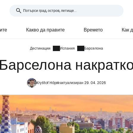
ите
Какво да правите
Времето
Как 
Дестинации
Испания
Барселона
Барселона накратк
Kryštof Hájek
актуализиран 29. 04. 2026