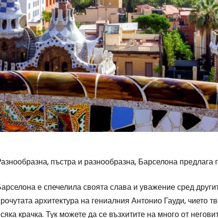
азнообразна, пъстра и разнообразна, Барселона предлага п
Влезте в Ce
Барселона е спечелила своята слава и уважение сред други
рочутата архитектура на гениалния Антонио Гауди, чието т
... световната общност на туристите
сяка крачка. Тук можете да се възхитите на много от негови