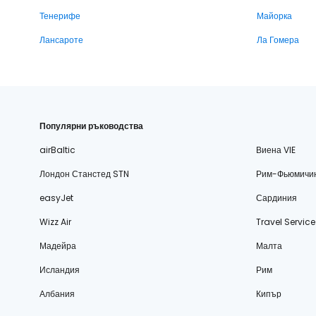
Тенерифе
Майорка
Лансароте
Ла Гомера
Популярни ръководства
airBaltic
Виена VIE
Лондон Станстед STN
Рим-Фьюмичи
easyJet
Сардиния
Wizz Air
Travel Service
Мадейра
Малта
Исландия
Рим
Албания
Кипър