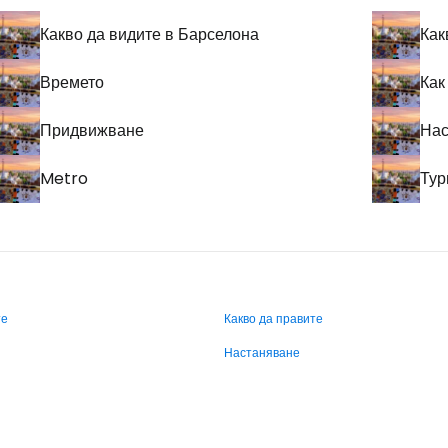
Какво да видите в Барселона
Как
Времето
Как
Придвижване
Нас
Metro
Тур
те
Какво да правите
Настаняване