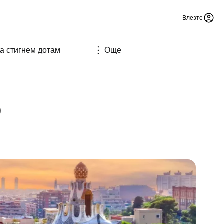
Влезте
да стигнем дотам
Още
о