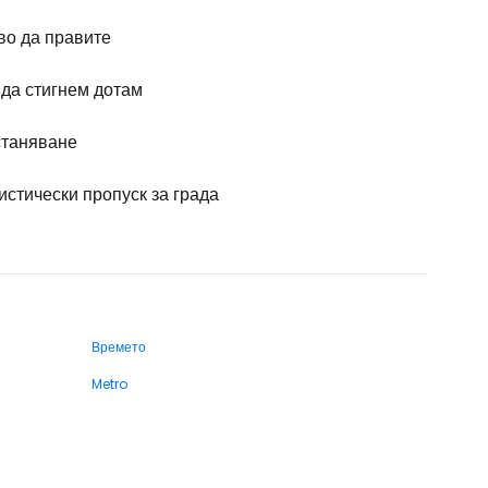
во да правите
 да стигнем дотам
таняване
истически пропуск за града
Времето
Metro