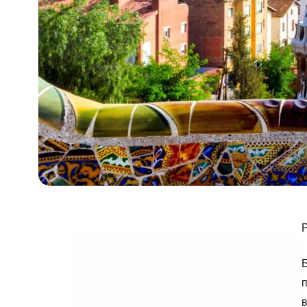
Р
п
в