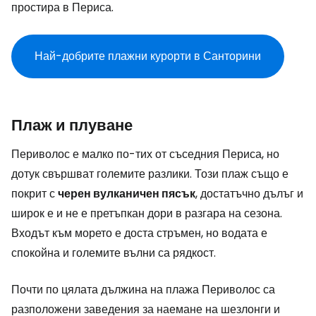
простира в Периса.
Най-добрите плажни курорти в Санторини
Плаж и плуване
Периволос е малко по-тих от съседния Периса, но
дотук свършват големите разлики. Този плаж също е
покрит с
черен вулканичен пясък
, достатъчно дълъг и
широк е и не е претъпкан дори в разгара на сезона.
Входът към морето е доста стръмен, но водата е
спокойна и големите вълни са рядкост.
Почти по цялата дължина на плажа Периволос са
разположени заведения за наемане на шезлонги и