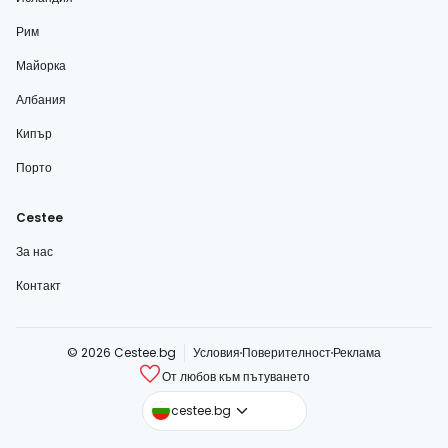
Рим
Майорка
Албания
Кипър
Порто
Cestee
За нас
Контакт
© 2026 Cestee.bg
Условия
Поверителност
Реклама
От любов към пътуването
cestee.com
cestee.bg
cestee.sk