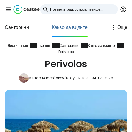
Санторини
Какво да видите
Още
Влезте в Cestee
... световната общност на туристите
Дестинации
Гърция
Санторини
Какво да видите
Perivolos
Perivolos
Продължете с Google
Milada Kadeřábková
актуализиран 04. 03. 2026
Продължете с Facebook
Продължете с имейл