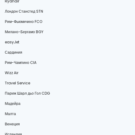
Ryanair
Лондон Станстед STN
Рим-Фьюмичино FCO
Милано-Бергамо BGY
easyJet
Сардиния
Рим-Чампино CIA
Wizz Air
Travel Service
Париж Шарл дьо Гол CDG
Мадейра
Малта
Венеция
Исландия