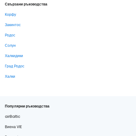
Свързани ръководства
Корфу
Закинтос
Родос
Солун
Халкидики
Град Родос
Халки
Популярни ръководства
airBaltic
Виена VIE