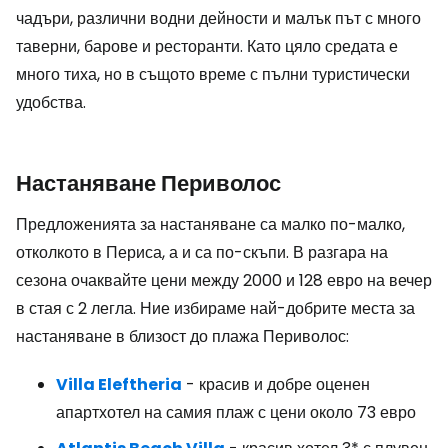
чадъри, различни водни дейности и малък път с много
таверни, барове и ресторанти. Като цяло средата е
много тиха, но в същото време с пълни туристически
удобства.
Настаняване Периволос
Предложенията за настаняване са малко по-малко,
отколкото в Периса, а и са по-скъпи. В разгара на
сезона очаквайте цени между 2000 и 128 евро на вечер
в стая с 2 легла. Ние избираме най-добрите места за
настаняване в близост до плажа Периволос:
Villa Eleftheria
- красив и добре оценен
апартхотел на самия плаж с цени около 73 евро