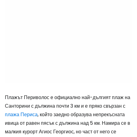
Плажът Периволос е официално най-дългият плаж на
Санторини с дължина почти 3 км и е пряко свързан с
плажа Периса
, който заедно образува непрекъсната
ивица от равен пясък с дължина над 5 км. Намира се в
малкия курорт Агиос Георгиос, но част от него се