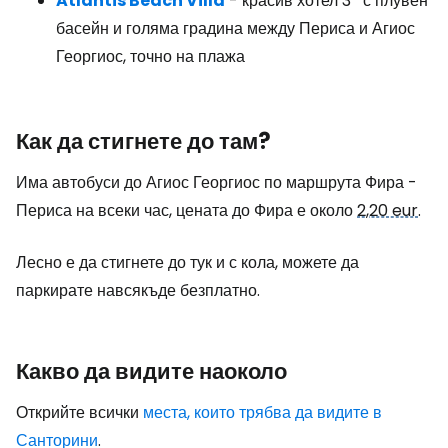
Atlantis Beach Villa
- красив хотел 3* с плувен
басейн и голяма градина между Периса и Агиос
Георгиос, точно на плажа
Как да стигнете до там?
Има автобуси до Агиос Георгиос по маршрута Фира -
Периса на всеки час, цената до Фира е около
2,20 eur
.
Лесно е да стигнете до тук и с кола, можете да
паркирате навсякъде безплатно.
Какво да видите наоколо
Открийте всички
места, които трябва да видите в
Санторини
.