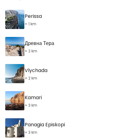
Perissa
+ 1 km
Древна Тера
+ 2 km
Vlychada
+ 2 km
Kamari
+ 3 km
Panagia Episkopi
+ 3 km