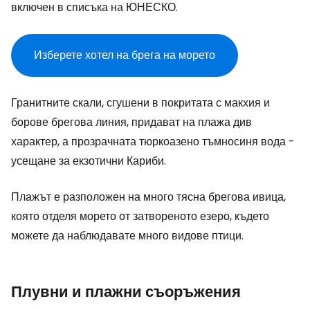
включен в списъка на ЮНЕСКО.
Изберете хотел на брега на морето
Гранитните скали, сгушени в покритата с макхия и
борове брегова линия, придават на плажа див
характер, а прозрачната тюркоазено тъмносиня вода -
усещане за екзотични Кариби.
Плажът е разположен на много тясна брегова ивица,
която отделя морето от затвореното езеро, където
можете да наблюдавате много видове птици.
Плувни и плажни съоръжения