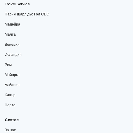
Travel Service
Париж Шарл дьо Гол CDG
Мадейра
Малта
Венеция
Исландия
Рим
Майорка
Албания
Кипър
Порто
Cestee
За нас