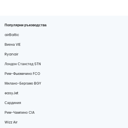
Популярни ръководства
airBaltic
Виена VIE
Ryanair
Лондон Станстед STN
Рим-Фьюмичино FCO
Милано-Бергамо BGY
easyJet
Сардиния
Рим-Чампино CIA
Wizz Air