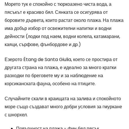
Морето тук е спокойно с тюркоазено чиста вода, а
пясъкът е красиво бял. Сянката се осигурява от
боровите дървета, които растат около плажа. На плажа
има добър избор от освежителни напитки и водни
дейности (лодки под наем, водни колела, катамарани,
каяци, сърфове, фънбордове и др.)
Езерото Étang de Santa Giulia, което се простира от
другата страна на плажа, е идеално за много кратки
разходки по бреговете му и за наблюдение на
корсиканската фауна, особено на птиците.
Случайните скали в краищата на залива и спокойното
море също създават много добри условия за гмуркане
с шнорхел.
Повърхност на плажа - фин бял пясък