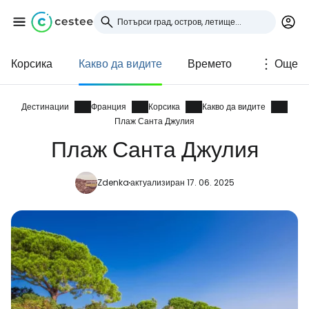
Корсика
Какво да видите
Времето
Още
Влезте в Cestee
... световната общност на туристите
Дестинации
Франция
Корсика
Какво да видите
Плаж Санта Джулия
Плаж Санта Джулия
Продължете с Google
Zdenka
актуализиран 17. 06. 2025
Продължете с Facebook
Продължете с имейл