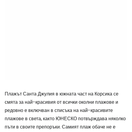
Плажът Санта Джулия в южната част на Корсика се
смята за най-красивия от всички околни плажове и
редовно е включван в списъка на най-красивите
плажове в света, както ЮНЕСКО потвърждава няколко
пъти в своите препоръки. Самият плаж обаче не е