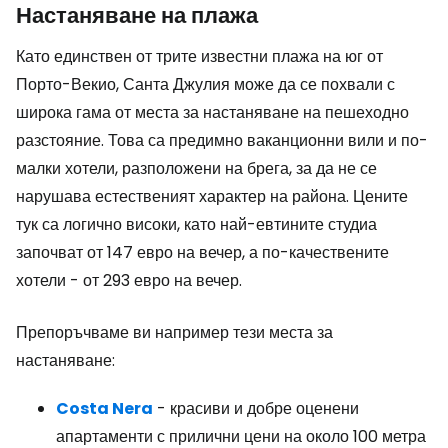
Настаняване на плажа
Като единствен от трите известни плажа на юг от
Порто-Векио, Санта Джулия може да се похвали с
широка гама от места за настаняване на пешеходно
разстояние. Това са предимно ваканционни вили и по-
малки хотели, разположени на брега, за да не се
нарушава естественият характер на района. Цените
тук са логично високи, като най-евтините студиа
започват от 147 евро на вечер, а по-качествените
хотели - от 293 евро на вечер.
Препоръчваме ви например тези места за
настаняване:
Costa Nera
- красиви и добре оценени
апартаменти с прилични цени на около 100 метра