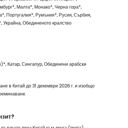
мбург*, Малта*, Монако*, Черна гора*,
*, Португалия*, Румъния*, Русия, Сърбия,
, Украйна, Обединеното кралство
)*, Катар, Сингапур, Обединени арабски
не в Китай до 31 декември 2026 г. и изобщо
преминаване.
нзит?
 пътувате през Китай към друга (трета)