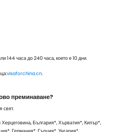
и 144 часа до 240 часа, което е 10 дни.
ца:
visaforchina.cn
.
зово преминаване?
я свят.
и Херцеговина, България*, Хърватия*, Кипър*,
ия*, Германия*, Гърция*, Унгария*,