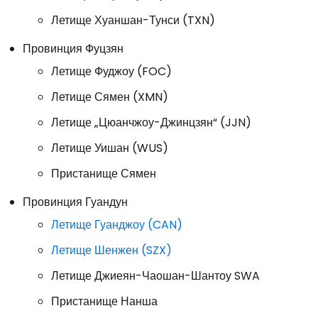
Летище Хуаншан-Тунси (TXN)
Провинция Фуцзян
Летище Фуджоу (FOC)
Летище Сямен (XMN)
Летище „Цюанчжоу-Джинцзян“ (JJN)
Летище Уишан (WUS)
Пристанище Сямен
Провинция Гуандун
Летище Гуанджоу (CAN)
Летище Шенжен (SZX)
Летище Джиеян-Чаошан-Шантоу SWA
Пристанище Нанша