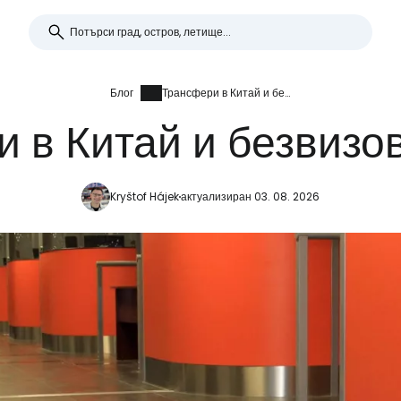
Блог
Трансфери в Китай и безвизово влизане
 в Китай и безвизо
Kryštof Hájek
актуализиран 03. 08. 2026