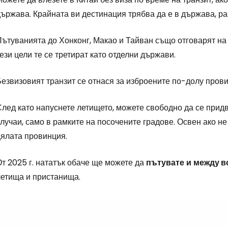
ържава. Крайната ви дестинация трябва да е в държава, ра
Влезте в Ce
Пътуванията до Хонконг, Макао и Тайван също отговарят на
ези цели те се третират като отделни държави.
... световната общност на туристите
езвизовият транзит се отнася за изброените по-долу прови
лед като напуснете летището, можете свободно да се придв
Пр
лучаи, само в рамките на посочените градове. Освен ако н
цялата провинция.
Про
т 2025 г. нататък обаче ще можете да
пътувате
и
между в
летища и пристанища.
Про