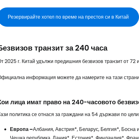
Резервирайте хотел по време на престоя си в Китай
Безвизов транзит за 240 часа
т 2025 г. Китай удължи предишния безвизов транзит от 72 ил
Официална информация можете да намерите на тази страни
Кои лица имат право на 240-часовото безви
ази политика се отнася за граждани на 54 държави по цели
Европа –
Албания, Австрия*, Беларус, Белгия*, Босна 
Чешка република, Дания*, Естония*, Финландия*, Франц