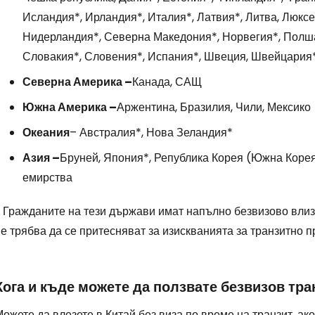
Исландия*, Ирландия*, Италия*, Латвия*, Литва, Люксе
Нидерландия*, Северна Македония*, Норвегия*, Полша
Словакия*, Словения*, Испания*, Швеция, Швейцария*
Северна Америка –
Канада, САЩ
Южна Америка –
Аржентина, Бразилия, Чили, Мексико
Океания
– Австралия*, Нова Зеландия*
Азия –
Бруней, Япония*, Република Корея (Южна Корея
емирства
 Гражданите на тези държави имат напълно безвизово влиза
е трябва да се притесняват за изискванията за транзитно 
Кога и къде можете да ползвате безвизов тра
ожете да влезете в Китай без виза по време на транзит, ако