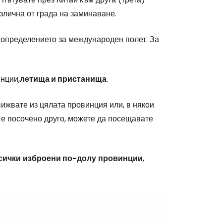
злична от града на заминаване.
stee
 определението за международен полет. За
нции,
летища и пристанища
.
ижвате из цялата провинция или, в някои
одължете с Google
е е посочено друго, можете да посещавате
дължете с Facebook
сички
изброени по-долу
провинции
,
дължете с имейл