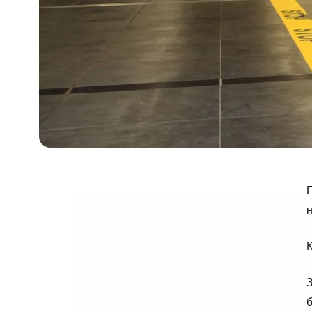
П
н
К
б