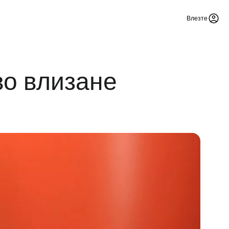
Влезте
во влизане