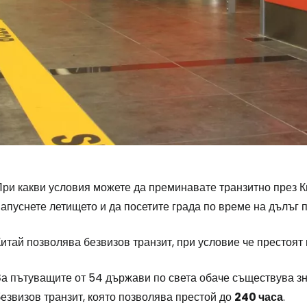
ри какви условия можете да преминавате транзитно през Ки
апуснете летището и да посетите града по време на дълъг 
итай позволява безвизов транзит, при условие че престоят
За пътуващите от 54 държави по света обаче съществува з
езвизов транзит, която позволява престой до
240 часа
.