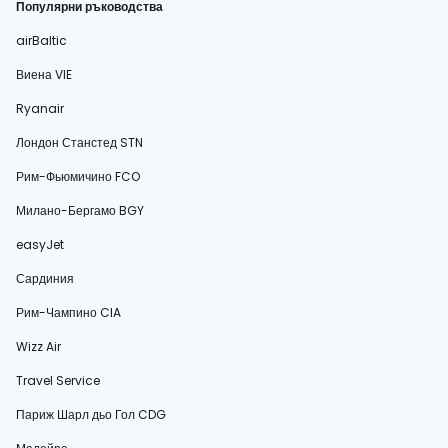
Популярни ръководства
airBaltic
Виена VIE
Ryanair
Лондон Станстед STN
Рим-Фьюмичино FCO
Милано-Бергамо BGY
easyJet
Сардиния
Рим-Чампино CIA
Wizz Air
Travel Service
Париж Шарл дьо Гол CDG