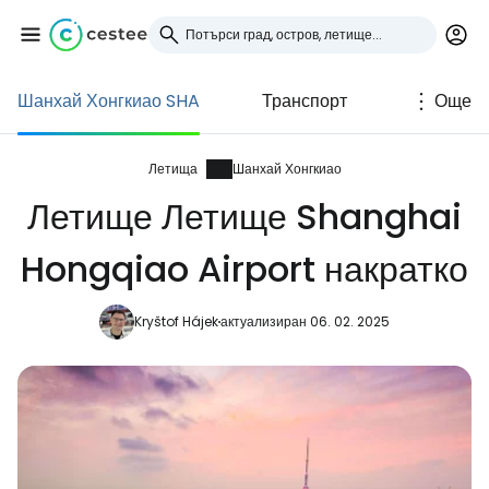
Шанхай Хонгкиао SHA
Транспорт
Още
Влезте в Cestee
... световната общност на туристите
Летища
Шанхай Хонгкиао
Летище Летище Shanghai
Продължете с Google
Hongqiao Airport накратко
Kryštof Hájek
актуализиран 06. 02. 2025
Продължете с Facebook
Продължете с имейл