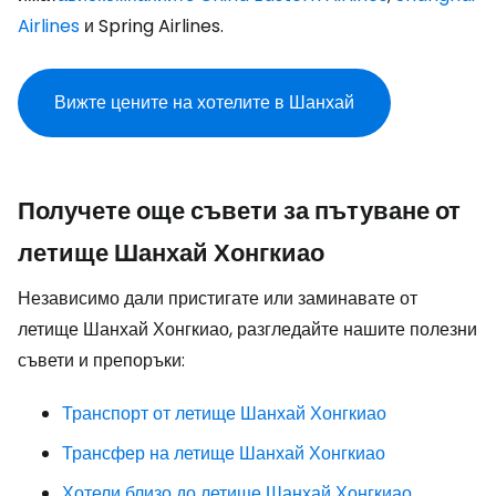
Airlines
и Spring Airlines.
Вижте цените на хотелите в Шанхай
Получете още съвети за пътуване от
летище Шанхай Хонгкиао
Независимо дали пристигате или заминавате от
летище Шанхай Хонгкиао, разгледайте нашите полезни
съвети и препоръки:
Транспорт от летище Шанхай Хонгкиао
Трансфер на летище Шанхай Хонгкиао
Хотели близо до летище Шанхай Хонгкиао