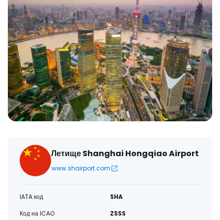
Летище Shanghai Hongqiao Airport
www.shairport.com
IATA код
SHA
Код на ICAO
ZSSS