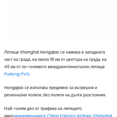
Летище Shanghai Hongqiao се намира в западната
част на града, на около 18 км от центъра на града, на
45 км от по-голямото междуконтинентално летище
Pudong PVG
.
Hongqiao се използва предимно за вътрешни и
регионални полети, без полети на дълги разстояния.
Най-голям дял от трафика на летището
имат
авиокомпаниите China Eastern Airlines
,
Shanghai