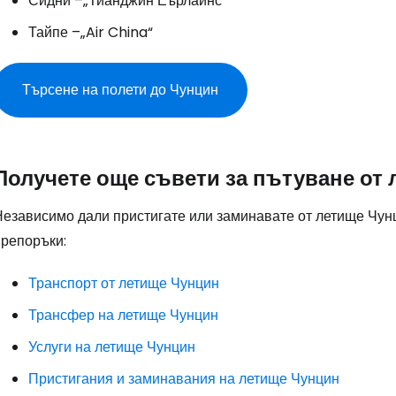
Сидни –„Тианджин Еърлайнс“
Тайпе –„Air China“
Търсене на полети до Чунцин
Получете още съвети за пътуване от
Независимо дали пристигате или заминавате от летище Чунц
препоръки:
Транспорт от летище Чунцин
Трансфер на летище Чунцин
Услуги на летище Чунцин
Пристигания и заминавания на летище Чунцин