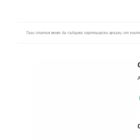
Тази статия може да съдържа партньорски връзки, от коит
А