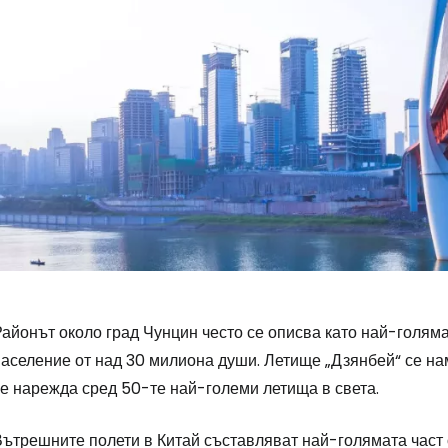
айонът около град Чунцин често се описва като най-голяма
население от над 30 милиона души. Летище „Дзянбей“ се нам
се нарежда сред 50-те най-големи летища в света.
Вътрешните полети в Китай съставляват най-голямата част