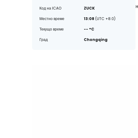
Код на ICAO
ZUCK
Местно време
13:08
(UTC +8.0)
Текущо време
-- °C
Град
Chongqing