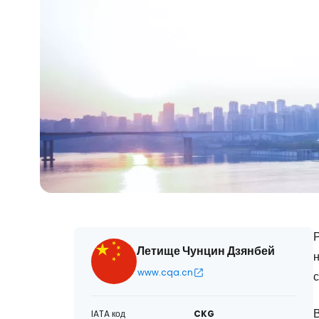
Р
Летище Чунцин Дзянбей
www.cqa.cn
IATA код
CKG