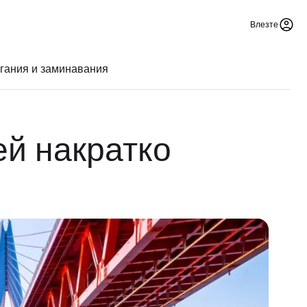
Влезте
гания и заминавания
й накратко