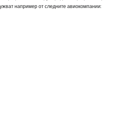
лужват например от следните авиокомпании:
stee