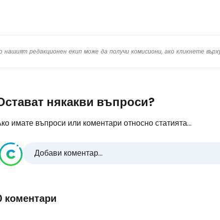
о нашият редакционен екип може да получи комисиони, ако кликнете вър
Остават някакви въпроси?
ко имате въпроси или коментари относно статията...
Добави коментар...
0 коментари