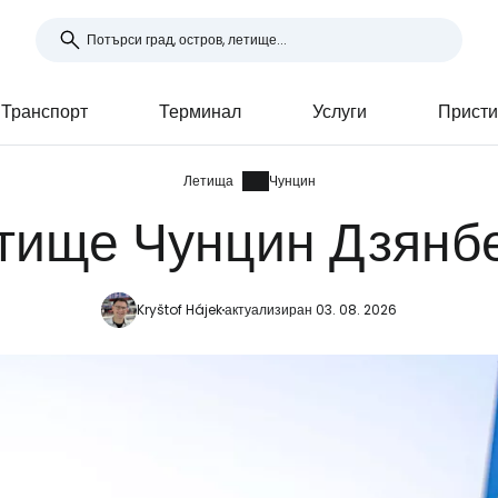
Транспорт
Терминал
Услуги
Присти
Летища
Чунцин
тище Чунцин Дзянбе
Kryštof Hájek
актуализиран 03. 08. 2026