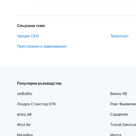
Свързани теми
Чунцин CKG
Транспорт
Пристигания и заминавания
Популярни ръководства
airBaltic
Виена VIE
Лондон Станстед STN
Рим-Фьюмичи
easyJet
Сардиния
Wizz Air
Travel Service
Мадейра
Малта