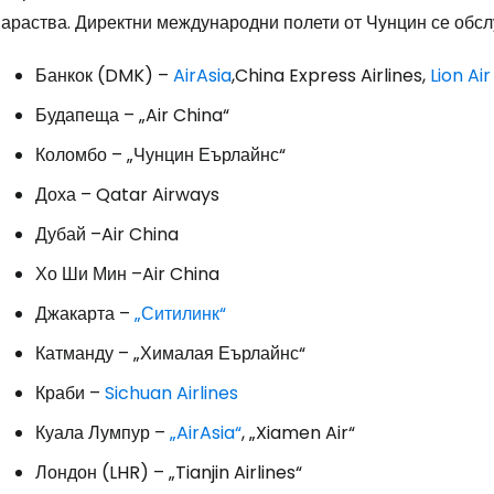
нараства. Директни международни полети от Чунцин се обс
Банкок (DMK) –
AirAsia
,China Express Airlines,
Lion Air
Будапеща – „Air China“
Коломбо – „Чунцин Еърлайнс“
Доха – Qatar Airways
Дубай –Air China
Хо Ши Мин –Air China
Джакарта –
„Ситилинк“
Катманду – „Хималая Еърлайнс“
Краби –
Sichuan Airlines
Влезте в Ce
Куала Лумпур –
„AirAsia“
, „Xiamen Air“
Лондон (LHR) – „Tianjin Airlines“