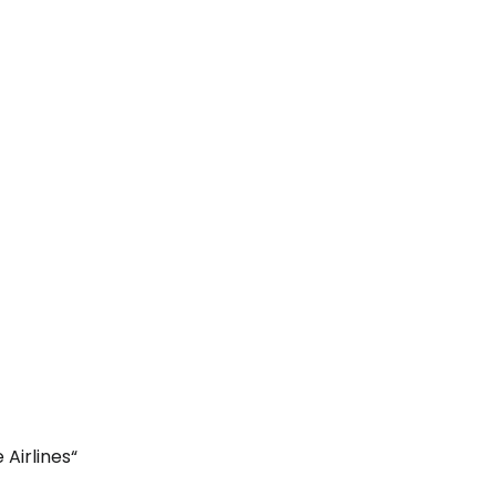
одължете с Google
дължете с Facebook
дължете с имейл
 Airlines“