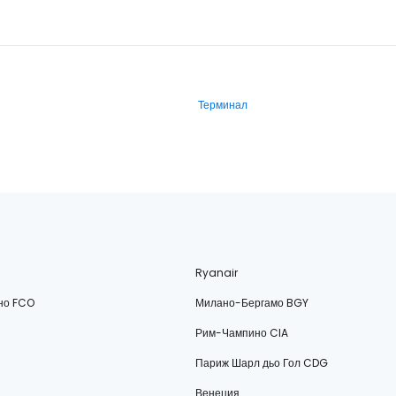
Терминал
Ryanair
но FCO
Милано-Бергамо BGY
Рим-Чампино CIA
Париж Шарл дьо Гол CDG
Венеция