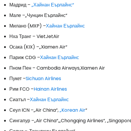
... световната общност на туристите
Мадрид –
„Хайнан Еърлайнс“
Мале –„Чунцин Еърлайнс“
Пр
Милано (MXP) –
Хайнан Еърлайнс
Нха Транг – VietJetAir
Осака (KIX) –„Xiamen Air“
Про
Париж CDG –
Хайнан Еърлайнс
Пном Пен – Cambodia Airways,Xiamen Air
Про
Пукет –
Sichuan Airlines
Рим FCO –
Hainan Airlines
Сиатъл –
Хайнан Еърлайнс
Сеул ICN –„Air China“,
„Korean Air
“
Сингапур –„Air China“,„Chongqing Airlines“, „Singapore