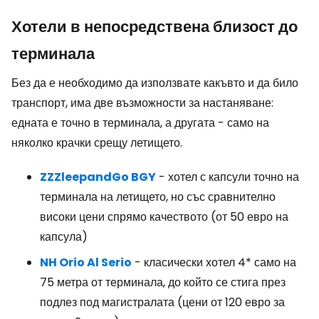
Хотели в непосредствена близост до
терминала
Без да е необходимо да използвате какъвто и да било
транспорт, има две възможности за настаняване:
едната е точно в терминала, а другата - само на
няколко крачки срещу летището.
ZZZleepandGo BGY
- хотел с капсули точно на
терминала на летището, но със сравнително
високи цени спрямо качеството (от 50 евро на
капсула)
NH Orio Al Serio
- класически хотел 4* само на
75 метра от терминала, до който се стига през
подлез под магистралата (цени от 120 евро за