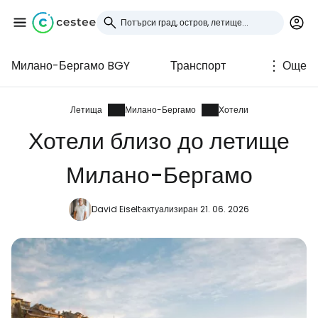
Милано-Бергамо BGY
Транспорт
Още
Влезте в Cestee
... световната общност на туристите
Летища
Милано-Бергамо
Хотели
Хотели близо до летище
Продължете с Google
Милано-Бергамо
David Eiselt
актуализиран 21. 06. 2026
Продължете с Facebook
Продължете с имейл