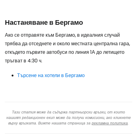
Настаняване в Бергамо
Ако се отправяте към Бергамо, в идеалния случай
трябва да отседнете и около местната централна гара,
откъдето първите автобуси по линия 1А до летището
тръгват в 4:30 ч.
Търсене на хотели в Бергамо
Тази статия може да съдържа партньорски връзки, от които
нашият редакционен екип може да получи комисиони, ако кликнете
върху връзката. Вижте нашата страница за
рекламна политика
.