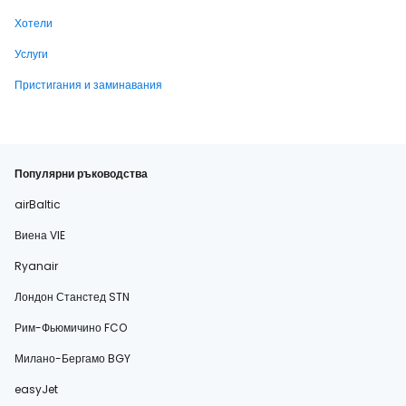
Хотели
Услуги
Пристигания и заминавания
Популярни ръководства
airBaltic
Виена VIE
Ryanair
Лондон Станстед STN
Рим-Фьюмичино FCO
Милано-Бергамо BGY
easyJet