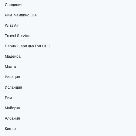
Сардиния
Рим-Чампино CIA
Wizz Air
Travel Service
Париж Шарл дьо Гол CDG
Мадейра
Малта
Венеция
Исландия
Рим
Майорка
Албания
Кипър