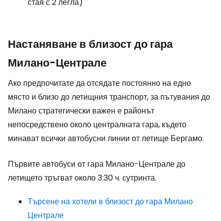
стая с 2 легла)
Настаняване в близост до гара
Милано-Централе
Ако предпочитате да отсядате постоянно на едно
място и близо до летищния транспорт, за пътувания до
Милано стратегически важен е районът
непосредствено около централната гара, където
минават всички автобусни линии от летище Бергамо.
Първите автобуси от гара Милано-Централе до
летището тръгват около 3:30 ч. сутринта.
Търсене на хотели в близост до гара Милано
Централе