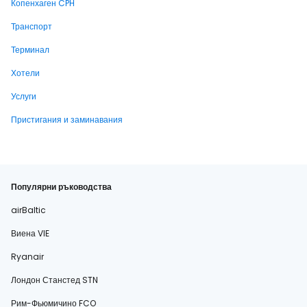
Копенхаген CPH
Транспорт
Терминал
Хотели
Услуги
Пристигания и заминавания
Популярни ръководства
airBaltic
Виена VIE
Ryanair
Лондон Станстед STN
Рим-Фьюмичино FCO