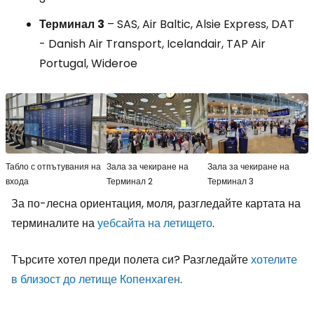
Терминал
3
– SAS, Air Baltic, Alsie Express, DAT
- Danish Air Transport, Icelandair, TAP Air
Portugal, Wideroe
Табло с отпътувания на
Зала за чекиране на
Зала за чекиране на
входа
Терминал 2
Терминал 3
За по-лесна ориентация, моля, разгледайте картата на
терминалите на
уебсайта на летището
.
Търсите хотел преди полета си? Разгледайте
хотелите
в близост до летище Копенхаген
.