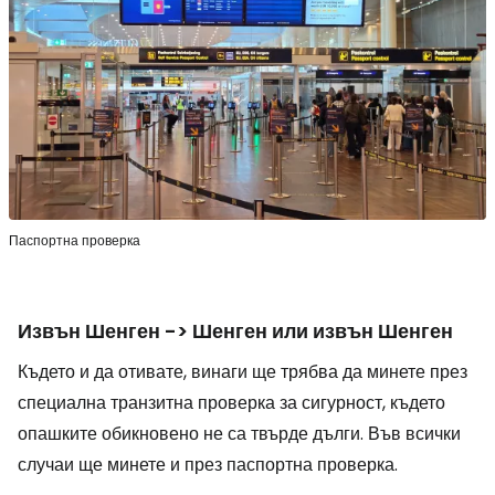
Паспортна проверка
Извън Шенген -> Шенген или извън Шенген
Където и да отивате, винаги ще трябва да минете през
специална транзитна проверка за сигурност, където
опашките обикновено не са твърде дълги. Във всички
случаи ще минете и през паспортна проверка.