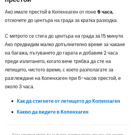
Ако имате престой в Копенхаген от поне
6 часа
,
отскочете до центъра на града за кратка разходка.
С метрото се стига до центъра на града за 15 минути.
Ако предвидим малко допълнително време за чакане
на багажа, пътуването до гарата и добавим 2 часа
преди излитането, когато вече трябва да сте на
летището, чистото време, с което разполагате за
разглеждане на Копенхаген при 6-часов престой, е
около 3 часа.
Как да стигнете от летището до Копенхаген
Какво да видите в Копенхаген
Тази статия може да съдържа партньорски връзки, от които