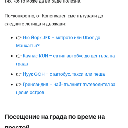
тях, която може да ви бъде полезна.
По-конкретно, от Копенхаген сме пътували до
следните летища и държави:
👉
Ню Йорк JFK – метрото или Uber до
Манхатън?
👉
Каунас KUN – евтин автобус до центъра на
града
👉
Нуук GOH – с автобус, такси или пеша
👉
Гренландия – най-пълният пътеводител за
целия остров
Посещение на града по време на
престой