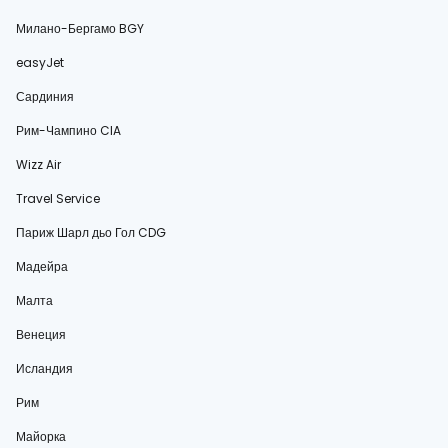
Милано-Бергамо BGY
easyJet
Сардиния
Рим-Чампино CIA
Wizz Air
Travel Service
Париж Шарл дьо Гол CDG
Мадейра
Малта
Венеция
Исландия
Рим
Майорка