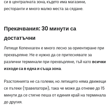
си в централната зона, където има магазини,
ресторанти и много малко места за сядане.
Прекачвания: 30 минути са
достатъчни
Летище Копенхаген е много лесно за ориентиране при
прехвърляне. Не е нужно да се притеснявате за
различни терминали при прехвърляне, тъй като
всички
изходи са в една и съща зона
.
Разстоянията не са големи, но летището няма движещи
се пътеки (травелатори), така че може да отнеме до 15
минути да се стигне пеша от единия край на терминала
до другия.