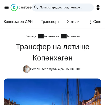
Копенхаген CPH
Транспорт
Хотели
Още
Влезте в Cestee
... световната общност на туристите
Летища
Копенхаген
Терминал
Трансфер на летище
Продължете с Google
Копенхаген
David Eiselt
актуализиран 15. 06. 2026
Продължете с Facebook
Продължете с имейл