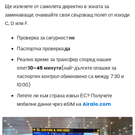
Ще излезете от самолета директно в зоната за
заминаващи; очаквайте своя свързващ полет от изходи
C, D или F.
Проверка за сигурност:
не
Паспортна проверка:
да
Реално време за трансфер според нашия
опит:
10–45 минути
(най-дългите опашки за
паспортен контрол обикновено са между 7:30 и
10:00)
Летете ли към страна извън ЕС? Получете
мобилни данни чрез eSIM на
Airalo.com