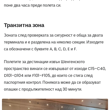
поне два часа преди полета си.
Транзитна зона
Зоната след проверката за сигурност е обща за двата
терминала и е разделена на няколко секции. Изходите
са обозначени с буквите A, B, C, D, E и F.
Полетите за дестинации извън Шенгенското
пространство винаги се извършват от изходи C15–C40,
D101–D104 или F101–F105, до които се стига след
паспортния контрол. Понякога може да се образуват
опашки с продължителност над 30 минути.