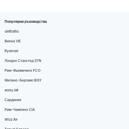
Популярни ръководства
airBaltic
Виена VIE
Ryanair
Лондон Станстед STN
Рим-Фьюмичино FCO
Милано-Бергамо BGY
easyJet
Сардиния
Рим-Чампино CIA
Wizz Air