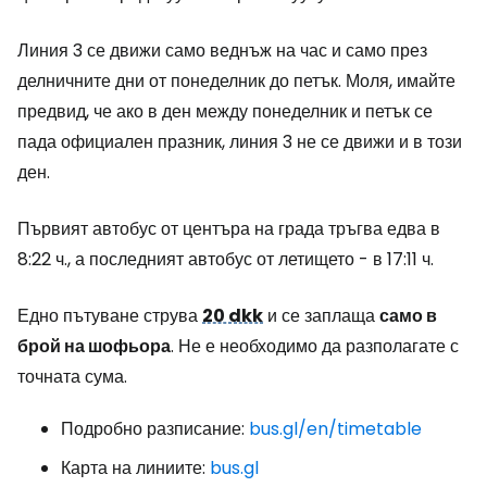
Линия 3 се движи само веднъж на час и само през
делничните дни от понеделник до петък. Моля, имайте
предвид, че ако в ден между понеделник и петък се
пада официален празник, линия 3 не се движи и в този
ден.
Първият автобус от центъра на града тръгва едва в
8:22 ч., а последният автобус от летището - в 17:11 ч.
Едно пътуване струва
20 dkk
и се заплаща
само в
брой на шофьора
. Не е необходимо да разполагате с
точната сума.
Подробно разписание:
bus.gl/en/timetable
Карта на линиите:
bus.gl