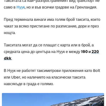
Такситата са най-разпространеният вид транспорт не
само в
Нуук
, но и във всички градове на Гренландия.
Пред терминала винаги има голям брой таксита, които
чакат за всяко пристигане по разписание, дори и през
нощта.
Такситата могат да се плащат с карта или в брой, а
средната цена до центъра на Нуук е между
190 и
220
dkk
.
В Нуук не работят таксиметрови приложения като Bolt
или Uber, но наличието на класически таксита
навсякъде в града е голямо.