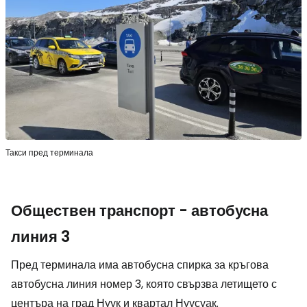
Такси пред терминала
Обществен транспорт - автобусна
линия 3
Пред терминала има автобусна спирка за кръгова
автобусна линия номер 3, която свързва летището с
центъра на град Нуук и квартал Нуусуак.