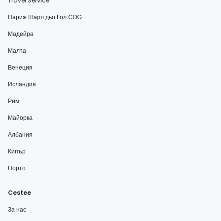
Travel Service
Париж Шарл дьо Гол CDG
Мадейра
Малта
Венеция
Исландия
Рим
Майорка
Албания
Кипър
Порто
Cestee
За нас