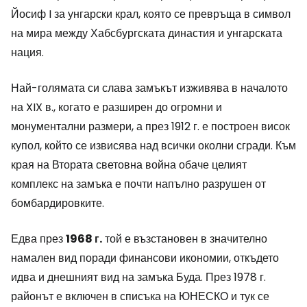
Йосиф I за унгарски крал, която се превръща в символ
на мира между Хабсбургската династия и унгарската
нация.
Най-голямата си слава замъкът изживява в началото
на XIX в., когато е разширен до огромни и
монументални размери, а през 1912 г. е построен висок
купол, който се извисява над всички околни сгради. Към
края на Втората световна война обаче целият
комплекс на замъка е почти напълно разрушен от
бомбардировките.
Едва през
1968 г.
той е възстановен в значително
намален вид поради финансови икономии, откъдето
идва и днешният вид на замъка Буда. През 1978 г.
районът е включен в списъка на ЮНЕСКО и тук се