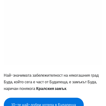
Най-значимата забележителност на някогашния град
Буда, който сега е част от Будапеща, е замъкът Буда,
наричан понякога
Кралския замък
.
10-те най-добри хотела в Будапеща