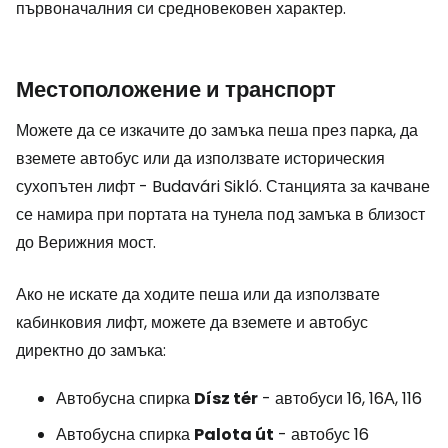
първоначалния си средновековен характер.
Местоположение и транспорт
Можете да се изкачите до замъка пеша през парка, да
вземете автобус или да използвате историческия
сухопътен лифт - Budavári Sikló. Станцията за качване
се намира при портата на тунела под замъка в близост
до Верижния мост.
Ако не искате да ходите пеша или да използвате
кабинковия лифт, можете да вземете и автобус
директно до замъка:
Автобусна спирка
Dísz tér
- автобуси 16, 16А, 116
Автобусна спирка
Palota út
- автобус 16