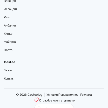
Венеция
Исландия
Рим
Албания
Кипър
Майорка
Порто
Cestee
За нас
Контакт
© 2026 Cestee.bg
Условия
Поверителност
Реклама
От любов към пътуването
cestee.com