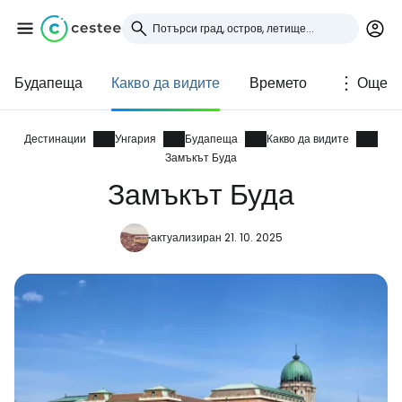
Будапеща
Какво да видите
Времето
Още
Влезте в Cestee
... световната общност на туристите
Дестинации
Унгария
Будапеща
Какво да видите
Замъкът Буда
Замъкът Буда
Продължете с Google
актуализиран 21. 10. 2025
Продължете с Facebook
Продължете с имейл