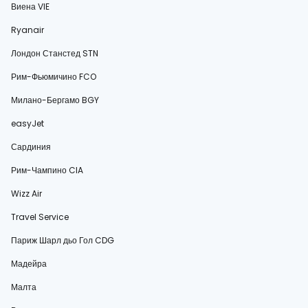
Виена VIE
Ryanair
Лондон Станстед STN
Рим-Фьюмичино FCO
Милано-Бергамо BGY
easyJet
Сардиния
Рим-Чампино CIA
Wizz Air
Travel Service
Париж Шарл дьо Гол CDG
Мадейра
Малта