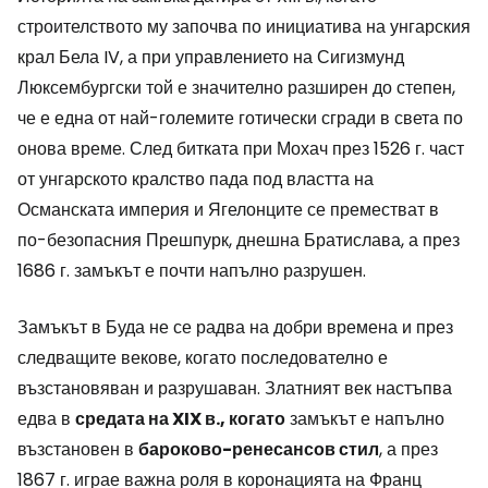
строителството му започва по инициатива на унгарския
крал Бела IV, а при управлението на Сигизмунд
Люксембургски той е значително разширен до степен,
че е една от най-големите готически сгради в света по
онова време. След битката при Мохач през 1526 г. част
от унгарското кралство пада под властта на
Османската империя и Ягелонците се преместват в
по-безопасния Прешпурк, днешна Братислава, а през
1686 г. замъкът е почти напълно разрушен.
Замъкът в Буда не се радва на добри времена и през
следващите векове, когато последователно е
възстановяван и разрушаван. Златният век настъпва
едва в
средата на XIX в., когато
замъкът е напълно
възстановен в
бароково-ренесансов стил
, а през
1867 г. играе важна роля в коронацията на Франц