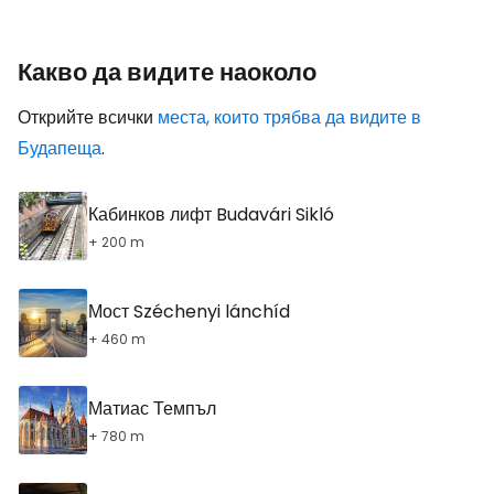
Какво да видите наоколо
Открийте всички
места, които трябва да видите в
Будапеща
.
Кабинков лифт Budavári Sikló
+ 200 m
Мост Széchenyi lánchíd
+ 460 m
Матиас Темпъл
+ 780 m