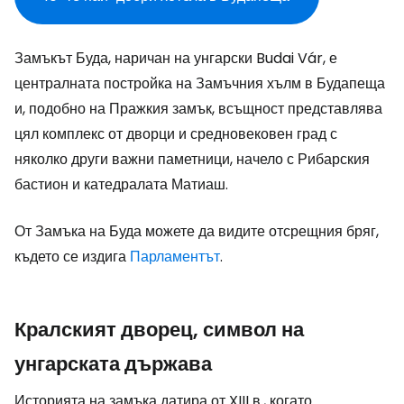
Замъкът Буда, наричан на унгарски Budai Vár, е
централната постройка на Замъчния хълм в Будапеща
и, подобно на Пражкия замък, всъщност представлява
цял комплекс от дворци и средновековен град с
няколко други важни паметници, начело с Рибарския
бастион и катедралата Матиаш.
От Замъка на Буда можете да видите отсрещния бряг,
където се издига
Парламентът
.
Кралският дворец, символ на
унгарската държава
Историята на замъка датира от XIII в., когато