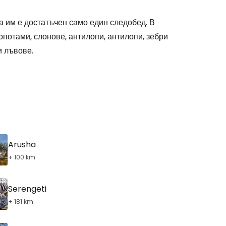
stee
ра им е достатъчен само един следобед. В
потами, слонове, антилопи, антилопи, зебри
и лъвове.
одължете с Google
дължете с Facebook
Arusha
+ 100 km
дължете с имейл
Serengeti
+ 181 km