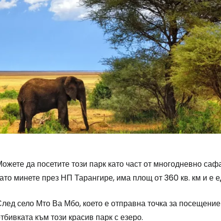
ожете да посетите този парк като част от многодневно сафа
ато минете през НП Тарангире, има площ от 360 кв. км и е 
лед село Мто Ва Мбо, което е отправна точка за посещение
тбивката към този красив парк с езеро.