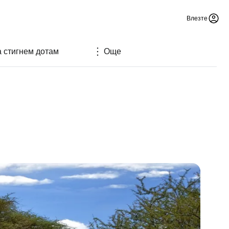
Влезте
а стигнем дотам
Още