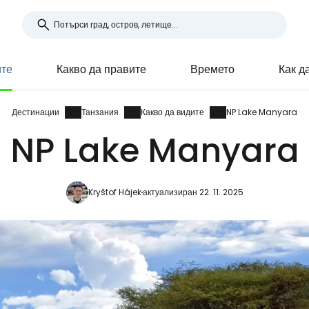
ите
Какво да правите
Времето
Как д
Дестинации
Танзания
Какво да видите
NP Lake Manyara
NP Lake Manyara
Kryštof Hájek
актуализиран 22. 11. 2025