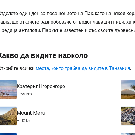
Влезте в Ce
тделете един ден за посещението на Пак, като на някои хо
арка ще откриете разнообразие от водоплаващи птици, хипо
... световната общност на туристите
 редица антилопи. Паркът е известен и със своите дървесн
Пр
Какво да видите наоколо
Открийте всички
места, които трябва да видите в Танзания
.
Про
Кратерът Нгоронгоро
+ 69 km
Про
Mount Meru
+ 113 km