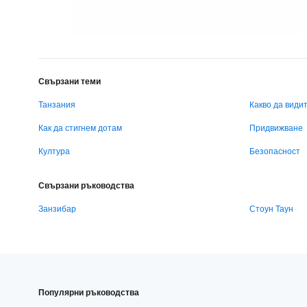
Свързани теми
Танзания
Какво да види
Как да стигнем дотам
Придвижване
Култура
Безопасност
Свързани ръководства
Занзибар
Стоун Таун
Популярни ръководства