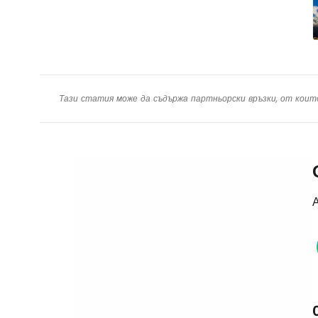
Тази статия може да съдържа партньорски връзки, от коит
А