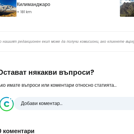
Килиманджаро
+ 181 km
о нашият редакционен екип може да получи комисиони, ако кликнете вър
Остават някакви въпроси?
ко имате въпроси или коментари относно статията...
Добави коментар...
0 коментари