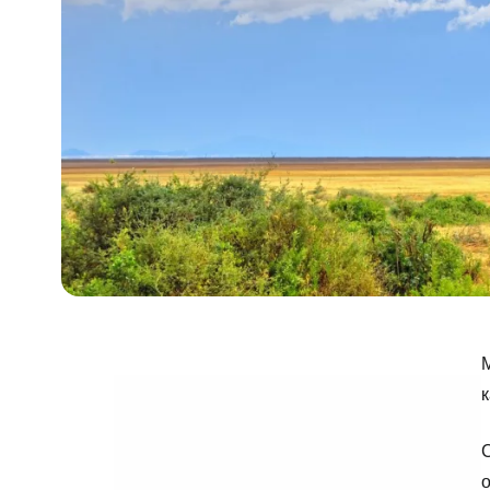
М
к
С
о