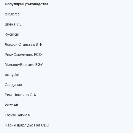
Популярни ръководства
airBaltic
Виена VIE
Ryanair
Лондон Станстед STN
Рим-Фьюмичино FCO
Милано-Бергамо BGY
easyJet
Сардиния
Рим-Чампино CIA
Wizz Air
Travel Service
Париж Шарл дьо Гол CDG