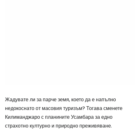
Жадувате ли за парче земя, което да е напълно
недокоснато от масовия туризъм? Тогава сменете
Килиманджаро с планините Усамбара за едно
страхотно културно и природно преживяване.