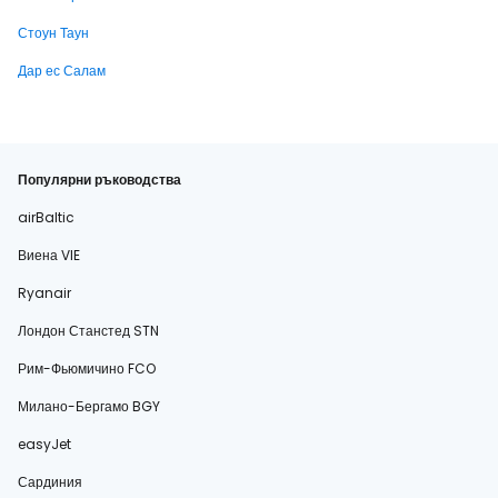
Стоун Таун
Дар ес Салам
Популярни ръководства
airBaltic
Виена VIE
Ryanair
Лондон Станстед STN
Рим-Фьюмичино FCO
Милано-Бергамо BGY
easyJet
Сардиния