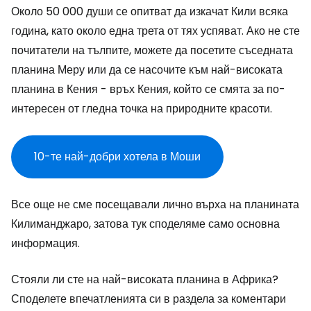
Около 50 000 души се опитват да изкачат Кили всяка
година, като около една трета от тях успяват. Ако не сте
почитатели на тълпите, можете да посетите съседната
планина Меру или да се насочите към най-високата
планина в Кения - връх Кения, който се смята за по-
интересен от гледна точка на природните красоти.
10-те най-добри хотела в Моши
Все още не сме посещавали лично върха на планината
Килиманджаро, затова тук споделяме само основна
информация.
Стояли ли сте на най-високата планина в Африка?
Споделете впечатленията си в раздела за коментари