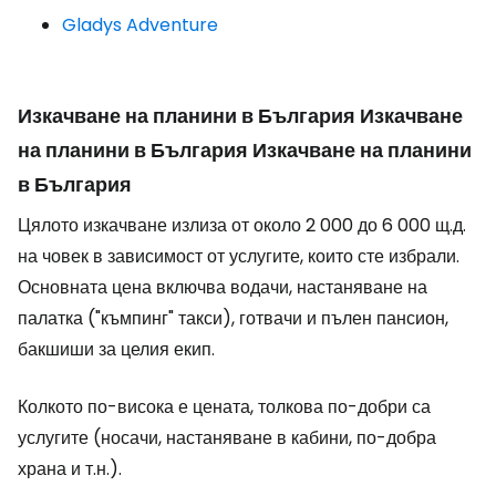
Gladys Adventure
Изкачване на планини в България Изкачване
на планини в България Изкачване на планини
в България
Цялото изкачване излиза от около 2 000 до 6 000 щ.д.
на човек в зависимост от услугите, които сте избрали.
Основната цена включва водачи, настаняване на
палатка ("къмпинг" такси), готвачи и пълен пансион,
бакшиши за целия екип.
Колкото по-висока е цената, толкова по-добри са
услугите (носачи, настаняване в кабини, по-добра
храна и т.н.).