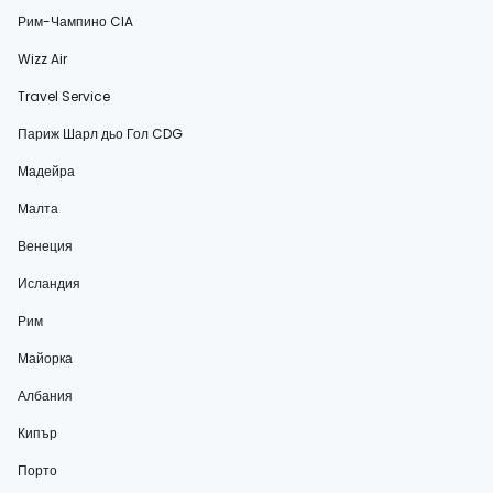
Рим-Чампино CIA
Wizz Air
Travel Service
Париж Шарл дьо Гол CDG
Мадейра
Малта
Венеция
Исландия
Рим
Майорка
Албания
Кипър
Порто