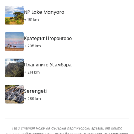
NP Lake Manyara
+ 181 km
Кратерът Нгоронгоро
+ 205 km
Планините Усамбара
+ 214 km
Serengeti
+ 289 km
Тази статия може да съдържа партньорски връзки, от които
нашият редакционен екип може да получи комисиони, ако кликнете