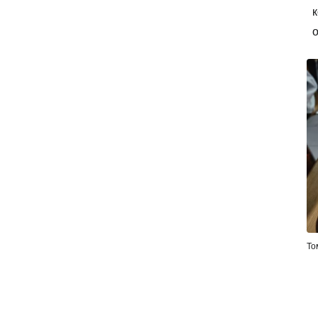
к
о
То