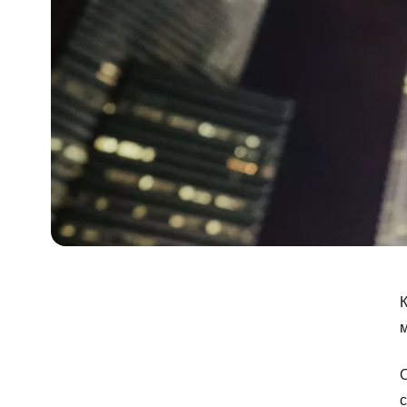
К
м
О
с