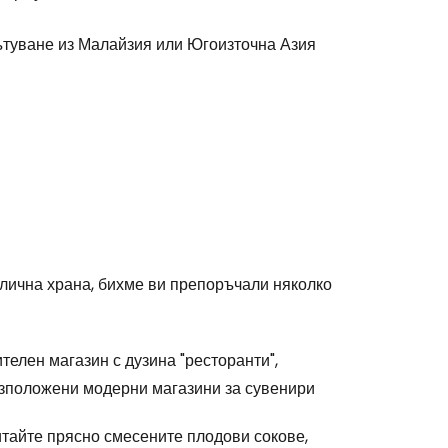
ътуване из Малайзия или Югоизточна Азия
улична храна, бихме ви препоръчали няколко
елен магазин с дузина "ресторанти",
разположени модерни магазини за сувенири
итайте прясно смесените плодови сокове,