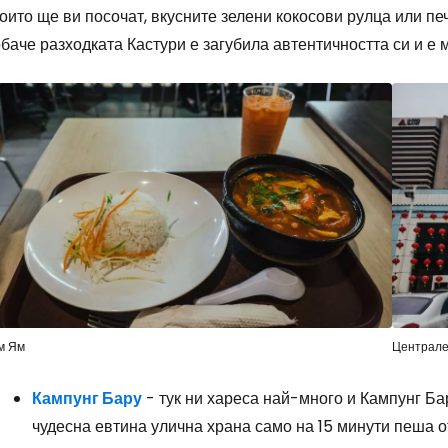
оито ще ви посочат, вкусните зелени кокосови рулца или п
баче разходката Кастури е загубила автентичността си и е 
м Ям
Централе
Кампунг Бару
- тук ни хареса най-много и Кампунг Ба
чудесна евтина улична храна само на 15 минути пеша 