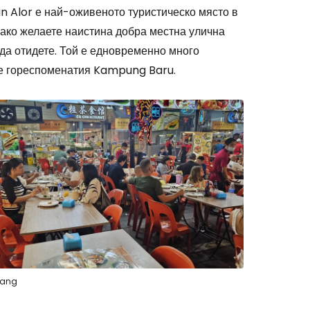
an Alor е най-оживеното туристическо място в
 ако желаете наистина добра местна улична
 да отидете. Той е едновременно много
ме гореспоменатия Kampung Baru.
ntang