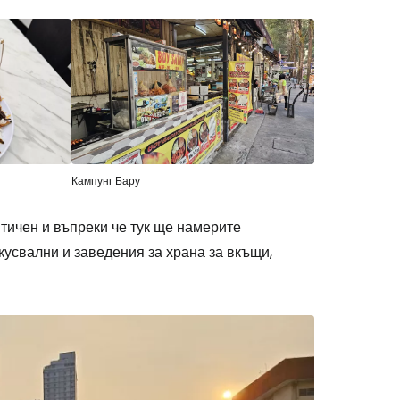
stee
Кампунг Бару
одължете с Google
тичен и въпреки че тук ще намерите
кусвални и заведения за храна за вкъщи,
дължете с Facebook
дължете с имейл