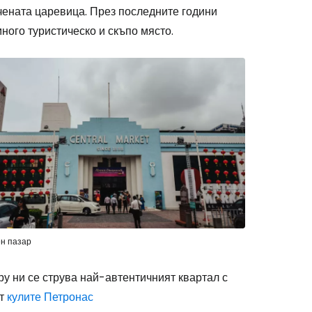
ечената царевица. През последните години
много туристическо и скъпо място.
н пазар
ру ни се струва най-автентичният квартал с
от
кулите Петронас