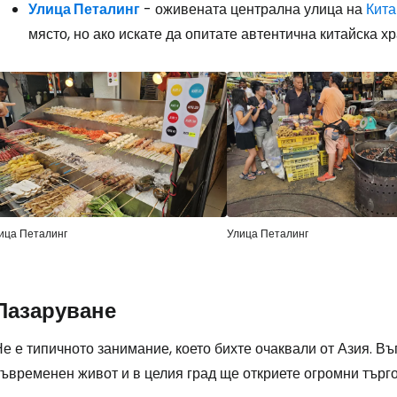
Улица Петалинг
- оживената централна улица на
Кита
място, но ако искате да опитате автентична китайска х
ица Петалинг
Улица Петалинг
Пазаруване
е е типичното занимание, което бихте очаквали от Азия. В
съвременен живот и в целия град ще откриете огромни търг