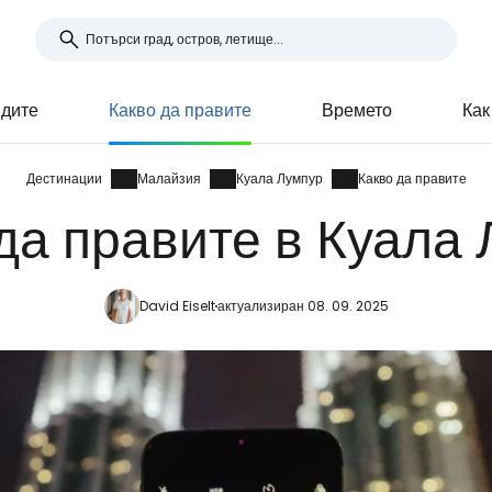
идите
Какво да правите
Времето
Как
Дестинации
Малайзия
Куала Лумпур
Какво да правите
да правите в Куала
David Eiselt
актуализиран 08. 09. 2025