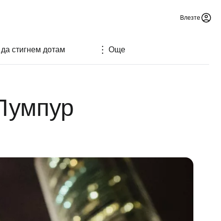
Влезте
 да стигнем дотам
Още
 Лумпур