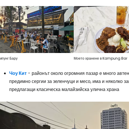
Влезте в Ce
... световната общност на туристите
мпунг Бару
Моето хранене в Kampung Bar
Пр
Чоу Кит
- районът около огромния пазар е много автен
предимно сергии за зеленчуци и месо, има и няколко за
Про
предлагащи класическа малайзийска улична храна
Про