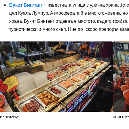
Букит Бинтанг
- известната улица с улична храна Jal
цял Куала Лумпур. Атмосферата й е много оживена, но
храна, Букит Бинтанг отдавна е мястото, където трябва
туристически и много скъп. Ние по-скоро препоръчва
kit Bintang
Bukit Bi