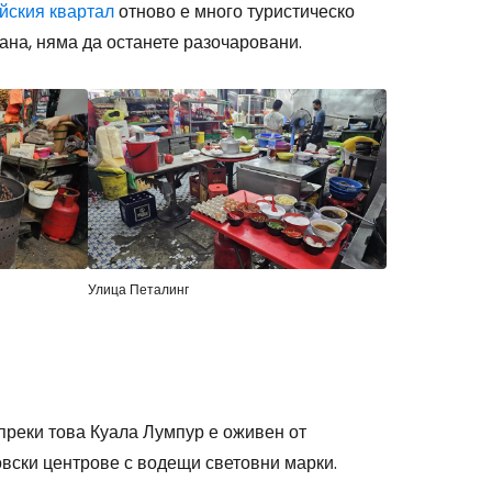
йския квартал
отново е много туристическо
рана, няма да останете разочаровани.
Улица Петалинг
ъпреки това Куала Лумпур е оживен от
овски центрове с водещи световни марки.