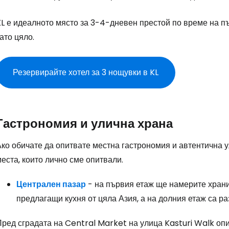
KL е идеалното място за 3-4-дневен престой по време на п
ато цяло.
Резервирайте хотел за 3 нощувки в KL
Гастрономия и улична храна
Ако обичате да опитвате местна гастрономия и автентична 
еста, които лично сме опитвали.
Централен пазар
- на първия етаж ще намерите хранит
предлагащи кухня от цяла Азия, а на долния етаж са 
Пред сградата на Central Market на улица Kasturi Walk оп