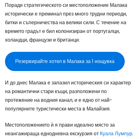
Поради стратегическото си местоположение Малака
исторически е преминал през много трудни периоди,
битки и съперничества на велики сили. С течение на
времето градът е бил колонизиран от португалци,
холандци, французи и британци.
Резервирайте хотел в Малака за 1 нощувка
И до днес Малака е запазил историческия си характер
на романтични стари къщи, разположени по
протежение на водния канал, и е едно от най-
популярните туристически места в Малайзия.
Местоположението ѝ я прави идеално място за
неангажираща еднодневна екскурзия от
Куала Лумпур
.