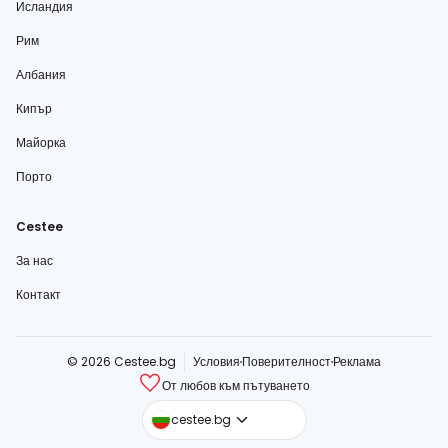
Исландия
Рим
Албания
Кипър
Майорка
Порто
Cestee
За нас
Контакт
© 2026 Cestee.bg
Условия
Поверителност
Реклама
От любов към пътуването
cestee.com
cestee.bg
cestee.sk