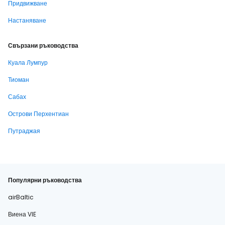
Придвижване
Настаняване
Свързани ръководства
Куала Лумпур
Тиоман
Сабах
Острови Перхентиан
Путраджая
Популярни ръководства
airBaltic
Виена VIE