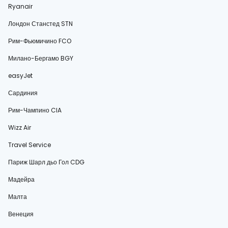
Ryanair
Лондон Станстед STN
Рим-Фьюмичино FCO
Милано-Бергамо BGY
easyJet
Сардиния
Рим-Чампино CIA
Wizz Air
Travel Service
Париж Шарл дьо Гол CDG
Мадейра
Малта
Венеция