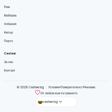
Рим
Майорка
Албания
Кипър
Порто
Cestee
За нас
Контакт
© 2026 Cestee.bg
Условия
Поверителност
Реклама
От любов към пътуването
cestee.com
cestee.bg
cestee.sk