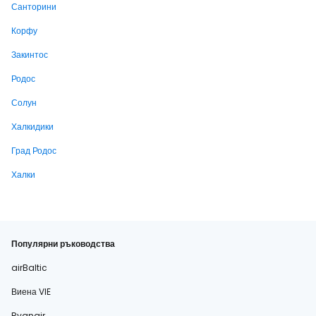
Санторини
Корфу
Закинтос
Родос
Солун
Халкидики
Град Родос
Халки
Популярни ръководства
airBaltic
Виена VIE
Ryanair