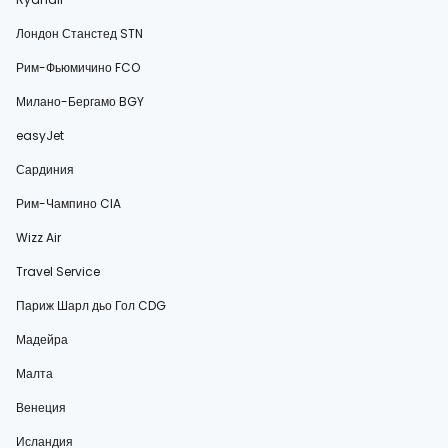
Лондон Станстед STN
Рим-Фьюмичино FCO
Милано-Бергамо BGY
easyJet
Сардиния
Рим-Чампино CIA
Wizz Air
Travel Service
Париж Шарл дьо Гол CDG
Мадейра
Малта
Венеция
Исландия