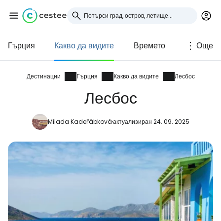
Гърция
Какво да видите
Времето
Още
Влезте в Cestee
... световната общност на туристите
Дестинации
Гърция
Какво да видите
Лесбос
Лесбос
Продължете с Google
Milada Kadeřábková
актуализиран 24. 09. 2025
Продължете с Facebook
Продължете с имейл