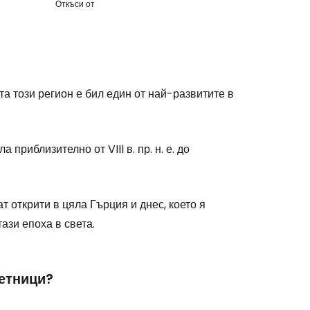
Откъси от
а този регион е бил един от най-развитите в
риблизително от VIII в. пр. н. е. до
 открити в цяла Гърция и днес, което я
ази епоха в света.
метници?