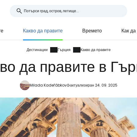
те
Какво да правите
Времето
Как да
Дестинации
Гърция
Какво да правите
во да правите в Гъ
Milada Kadeřábková
актуализиран 24. 09. 2025