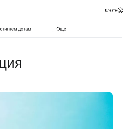
Влезте
 стигнем дотам
Още
рция