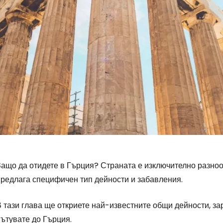
Защо да отидете в Гърция? Страната е изключително разноо
предлага специфичен тип дейности и забавления.
 тази глава ще откриете най-известните общи дейности, за
ътувате до Гърция.