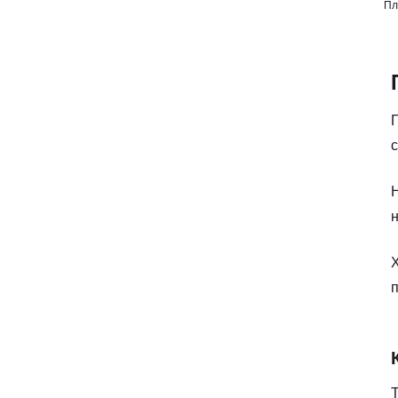
Пл
Г
с
Н
н
Х
п