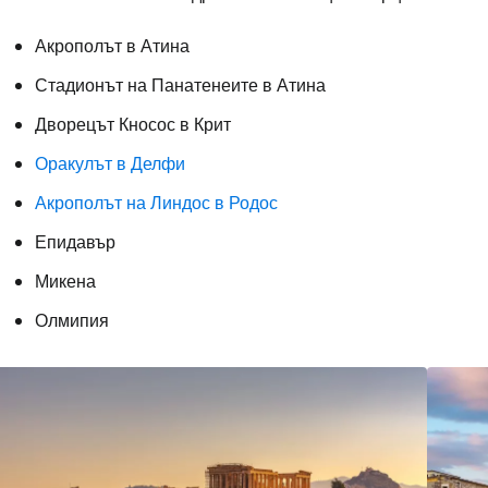
Акрополът в Атина
Стадионът на Панатенеите в Атина
Дворецът Кносос в Крит
Оракулът в Делфи
Акрополът на Линдос в Родос
Епидавър
Микена
Олмипия