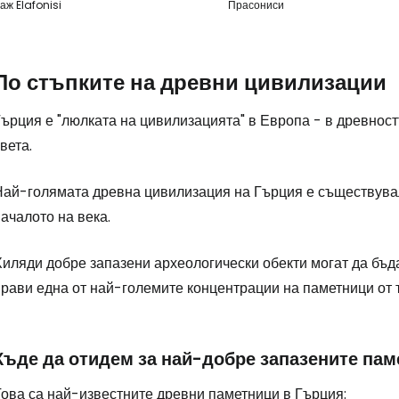
аж Elafonisi
Прасониси
По стъпките на древни цивилизации
ърция е "люлката на цивилизацията" в Европа - в древностт
вета.
ай-голямата древна цивилизация на Гърция е съществувала п
ачалото на века.
иляди добре запазени археологически обекти могат да бъдат
рави една от най-големите концентрации на паметници от т
Къде да отидем за най-добре запазените па
Това са най-известните древни паметници в Гърция: