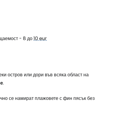
stee
щаемост - 8 до
10 eur
одължете с Google
секи остров или дори във всяка област на
ве
.
дължете с Facebook
чно се намират плажовете с фин пясък без
дължете с имейл