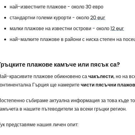
най-известните плажове - около 30 евро
стандартни големи курорти - около
20 eur
Влезте в Ce
малки плажове на известни острови - около
12 eur
най-малките плажове в райони с ниска степен на посе
... световната общност на туристите
Гръцките плажове камъче или пясък са?
Пр
Най-красивите плажове обикновено са
чакълести
, но на в
континентална Гърция ще намерите
чисти пясъчни плажо
Про
Постепенно събираме актуална информация за това къде то
амъчета в нашите пътеводители за всеки гръцки регион.
Про
Тук представяме нашия личен опит: