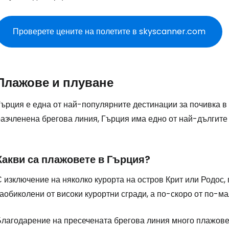
Проверете цените на полетите в skyscanner.com
Плажове и плуване
Гърция е една от най-популярните дестинации за почивка в 
азчленена брегова линия, Гърция има едно от най-дългите 
Какви са плажовете в Гърция?
 изключение на няколко курорта на остров Крит или Родос,
аобиколени от високи курортни сгради, а по-скоро от по-ма
Благодарение на пресечената брегова линия много плажове 