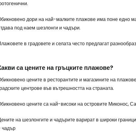
фотогенични.
Обикновено дори на най-малките плажове има поне едно мал
отдава под наем шезлонги и чадъри.
лажовете в градовете и селата често предлагат разнообраз
Какви са цените на гръцките плажове?
бикновено цените в ресторантите и магазините на плажовет
радските центрове във вътрешността на страната.
бикновено цените са най-високи на островите Миконос, Сан
ените на шезлонгите и чадърите варират в широки граници.
+ чадър