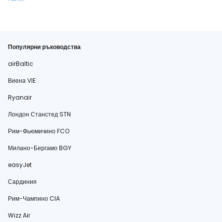
Популярни ръководства
airBaltic
Виена VIE
Ryanair
Лондон Станстед STN
Рим-Фьюмичино FCO
Милано-Бергамо BGY
easyJet
Сардиния
Рим-Чампино CIA
Wizz Air