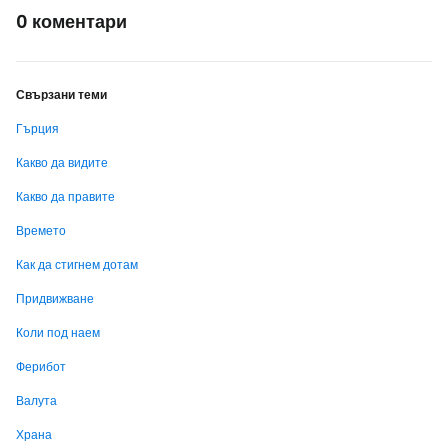
0 коментари
Свързани теми
Гърция
Какво да видите
Какво да правите
Времето
Как да стигнем дотам
Придвижване
Коли под наем
Ферибот
Валута
Храна