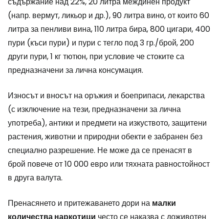
съдържание над 22%, 20 литра междинен продукт
(напр. вермут, ликьор и др.), 90 литра вино, от които 60
литра за пенливи вина, 110 литра бира, 800 цигари, 400
пури (къси пури) и пури с тегло под 3 гр./брой, 200
други пури, 1 кг тютюн, при условие че стоките са
предназначени за лична консумация.
Износът и вносът на оръжия и боеприпаси, лекарства
(с изключение на тези, предназначени за лична
употреба), антики и предмети на изкуството, защитени
растения, животни и природни обекти е забранен без
специално разрешение. Не може да се пренасят в
брой повече от 10 000 евро или тяхната равностойност
в друга валута.
Пренасянето и притежаването дори на
малки
количества наркотици
често се наказва с доживотен