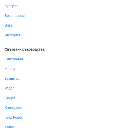
Култура
Безопасност
Виза
Интернет
Свързани ръководства
Санторини
Корфу
Закинтос
Родос
Солун
Халкидики
Град Родос
Халки