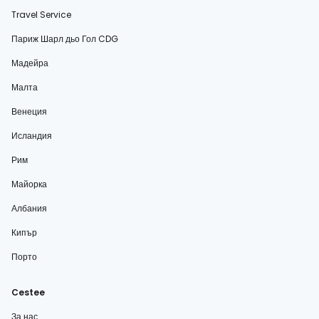
Travel Service
Париж Шарл дьо Гол CDG
Мадейра
Малта
Венеция
Исландия
Рим
Майорка
Албания
Кипър
Порто
Cestee
За нас