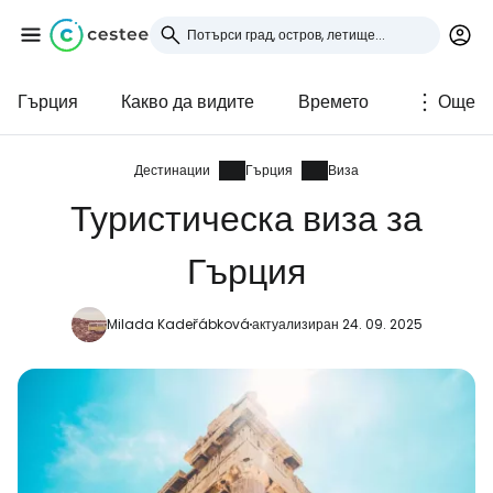
Гърция
Какво да видите
Времето
Още
Влезте в Cestee
... световната общност на туристите
Дестинации
Гърция
Виза
Туристическа виза за
Продължете с Google
Гърция
Milada Kadeřábková
актуализиран 24. 09. 2025
Продължете с Facebook
Продължете с имейл