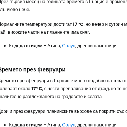
През първия месец на годината времето в Гърция е променл
слънчево небе.
Влезте в Ce
Нормалните температури достигат
17°C
, но вечер и сутрин 
ай-високите части на планините има сняг.
... световната общност на туристите
Къде
да отидем
- Атина,
Солун
, древни паметници
Пр
Времето през февруари
Времето през февруари в Гърция е много подобно на това п
Про
колебаят около
17°C
, с чести превалявания от дъжд, но те 
начително разглеждането на градовете и селата.
Про
ори и през февруари планинските върхове са покрити със сн
Къде
да отидем
- Атина,
Солун
, древни паметници