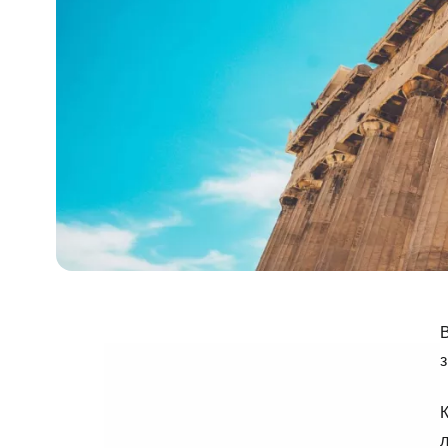
В
з
К
л