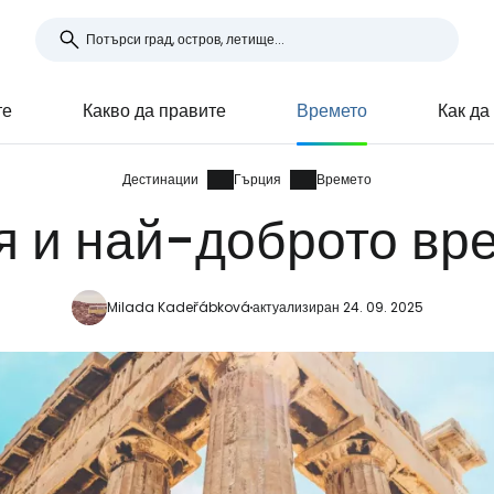
те
Какво да правите
Времето
Как да
Дестинации
Гърция
Времето
я и най-доброто вр
Milada Kadeřábková
актуализиран 24. 09. 2025