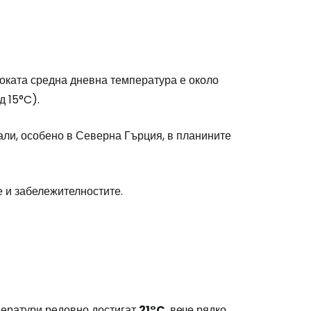
оката средна дневна температура е около
д 15°C).
вали, особено в Северна Гърция, в планините
е и забележителностите.
мператури редовно достигат
21°C
, вече рядко