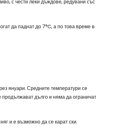
иво, с чести леки дъждове, редувани със
stee
могат да паднат до 7°C, а по това време в
одължете с Google
рез януари. Средните температури се
дължете с Facebook
не продължават дълго и няма да ограничат
дължете с имейл
яг и е възможно да се карат ски.