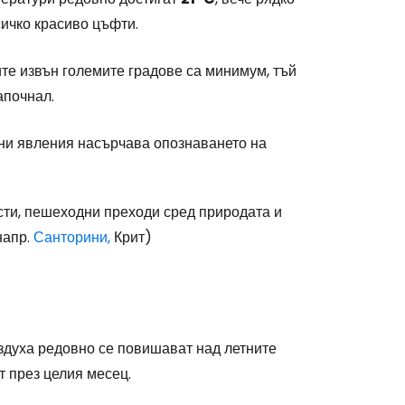
сичко красиво цъфти.
ите извън големите градове са минимум, тъй
апочнал.
ни явления насърчава опознаването на
сти, пешеходни преходи сред природата и
напр.
Санторини,
Крит)
ъздуха редовно се повишават над летните
т през целия месец.