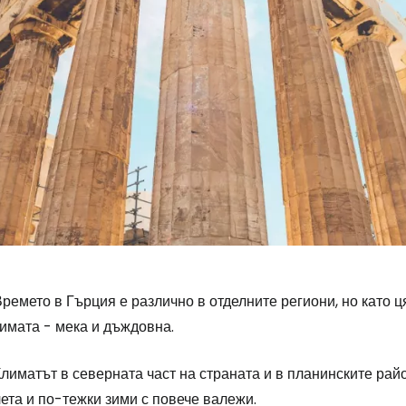
ремето в Гърция е различно в отделните региони, но като ц
имата - мека и дъждовна.
лиматът в северната част на страната и в планинските райо
ета и по-тежки зими с повече валежи.