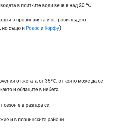
 водата в плитките води вече е над 20 °C.
ходки в провинцията и острови, където
т, но също и
Родос
и
Корфу
)
.
ючения от жегата от 35°C, от която може да се
както и облаците в небето.
 сезон е в разгара си.
ежие и в планинските райони