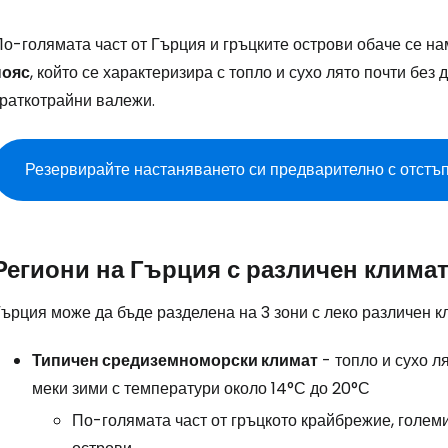
По-голямата част от Гърция и гръцките острови обаче се 
пояс
, който се характеризира с топло и сухо лято почти без 
краткотрайни валежи.
Резервирайте настаняването си предварително с отстъ
Региони на Гърция с различен клима
ърция може да бъде разделена на 3 зони с леко различен к
Типичен средиземноморски климат
- топло и сухо л
меки зими с температури около 14°С до 20°С
По-голямата част от гръцкото крайбрежие, големи