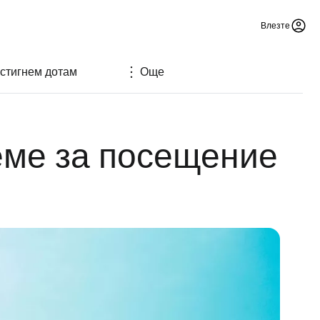
Влезте
 стигнем дотам
Още
еме за посещение