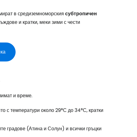
намират в средиземноморския
субтропичен
дъждове и кратки, меки зими с чести
пка
т
лимат и време.
ято с температури около 29°С до 34°С, кратки
те градове (Атина и Солун) и всички гръцки