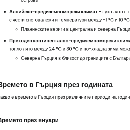
острови
Алпийско-средиземноморски климат
- сухо лято с 
с чести снеговалежи и температури между -1 °C и 10 °C
Планинските вериги в централна и северна Гърц
Преходен континентално-средиземноморски клим
топло лято между 24 °C и 30 °C и по-хладна зима межд
Северна Гърция в близост до границите с Бълга
Времето в Гърция през годината
Какво е времето в Гърция през различните периоди на годи
Времето през януари