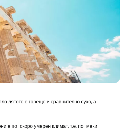
яло лятото е горещо и сравнително сухо, а
ни е по-скоро умерен климат, т.е. по-меки