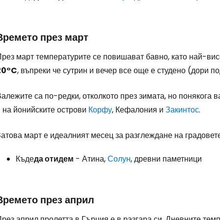
Времето през март
През март температурите се повишават бавно, като най-вис
20°C
, въпреки че сутрин и вечер все още е студено (дори по
алежите са по-редки, отколкото през зимата, но понякога 
и на йонийските острови
Корфу
, Кефалония и
Закинтос
.
Затова март е идеалният месец за разглеждане на градовет
Къде
да отидем
- Атина,
Солун
, древни паметници
Времето през април
рез април пролетта в Гърция е в разгара си. Дневните те