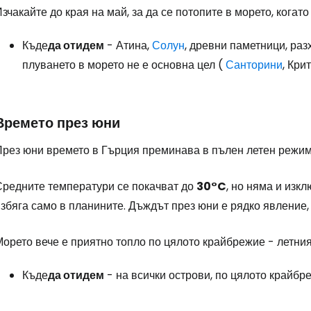
зчакайте до края на май, за да се потопите в морето, когато
Къде
да отидем
- Атина,
Солун
, древни паметници, раз
плуването в морето не е основна цел (
Санторини
, Кри
Времето през юни
През юни времето в Гърция преминава в пълен летен режим
Средните температури се покачват до
30°C
, но няма и изкл
збяга само в планините. Дъждът през юни е рядко явление, 
орето вече е приятно топло по цялото крайбрежие - летният
Къде
да отидем
- на всички острови, по цялото крайбр