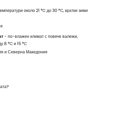
температури около 21 °C до 30 °C, кратки зими
ия
ат
- по-влажен климат с повече валежи,
у 8 °C и 15 °C
рия и Северна Македония
ната?