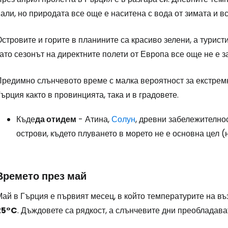
али, но природата все още е наситена с вода от зимата и в
стровите и горите в планините са красиво зелени, а турист
ато сезонът на директните полети от Европа все още не е з
Предимно слънчевото време с малка вероятност за екстрем
ърция както в провинцията, така и в градовете.
Къде
да отидем
- Атина,
Солун
, древни забележително
острови, където плуването в морето не е основна цел (
Времето през май
Май в Гърция е първият месец, в който температурите на в
25°C
. Дъждовете са рядкост, а слънчевите дни преобладава