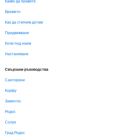
Какво да правите
Времето
Как да стигнем дотам
Придвижване
Коли под наем
Настаняване
Свързани ръководства
Санторини
Корфу
Закинтос
Родос
Солун
Град Родос