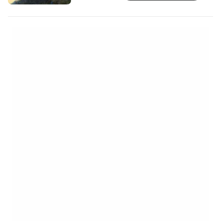
Халкидики"
https://www.booking.com/region/gr/halkidiki.
aid=2405297;label=p-chalkidiki-ormo-
panagias] Самият Ормос Панагияс е по-
скоро малко селце с хубав малък площад,
където ще намерите няколко таверни и…