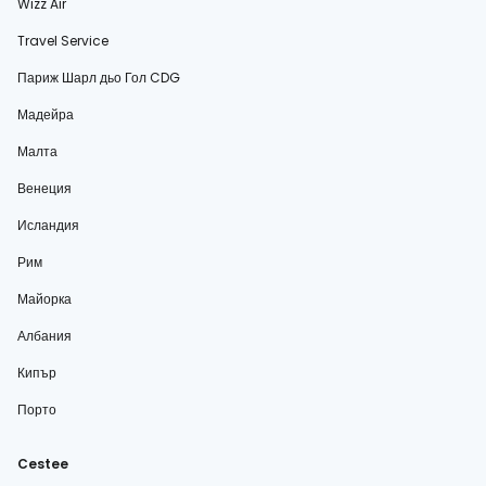
Wizz Air
Travel Service
Париж Шарл дьо Гол CDG
Мадейра
Малта
Венеция
Исландия
Рим
Майорка
Албания
Кипър
Порто
Cestee