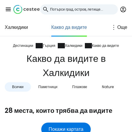
Халкидики
Какво да видите
Още
Влезте в Cestee
... световната общност на туристите
Дестинации
Гърция
Халкидики
Какво да видите
Какво да видите в
Продължете с Google
Халкидики
Всички
Паметници
Плажове
Nature
Продължете с Facebook
28 места, които трябва да видите
Продължете с имейл
Покажи картата