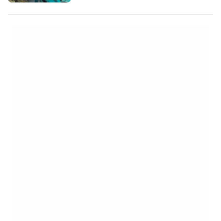
плажове и море. [btn "Вижте 10-те най-
добри хотела в Халкидики"
https://www.booking.com/region/gr/halkidiki.
aid=2405297;label=p-chalkidiki-
pefkochori] Курортът е разположен в
южния край на полуостров Касандра и
също…