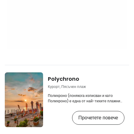
Polychrono
Курорт, Пясъчен плаж
Полихроно (понякога изписван и като
Полихроно) е една от най-тихите плажни
дестинации на полуостров Касандра. Макар
да си прилича като яйце с другите курорти
Прочетете повече
по източното крайбрежие на този нос, това
не омаловажава плажната му прохлада и
очарованието му на малък, но оживен
гръцки курорт. [btn "Вижте 10-те най-добри