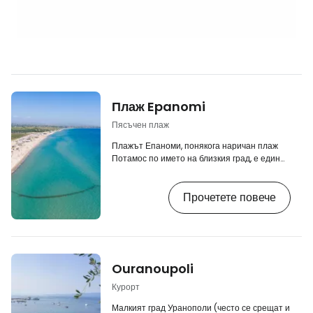
Плаж Epanomi
Пясъчен плаж
Плажът Епаноми, понякога наричан плаж
Потамос по името на близкия град, е един
от най-хубавите плажове в близост до
Солун. Разположен на малък, заострен
Прочетете повече
пясъчен нос, той е заобиколен от дюни и се
намира изцяло извън курорт. При хубаво
време от най-тясната точка на плажа се
открива прекрасна гледка към най-високата
планина в Гърция - Олимп, която се
извисява от другата страна на Солунския
Ouranoupoli
залив. [btn "Вижте 10-те най-добри хотела
в Халкидики"…
Курорт
Малкият град Уранополи (често се срещат и