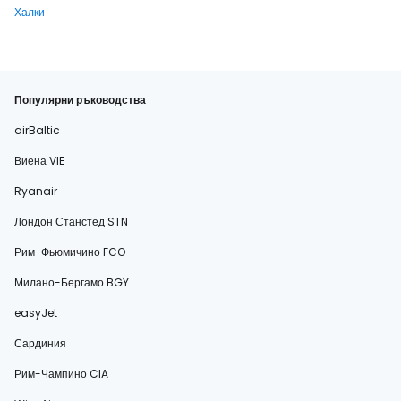
Халки
Популярни ръководства
airBaltic
Виена VIE
Ryanair
Лондон Станстед STN
Рим-Фьюмичино FCO
Милано-Бергамо BGY
easyJet
Сардиния
Рим-Чампино CIA