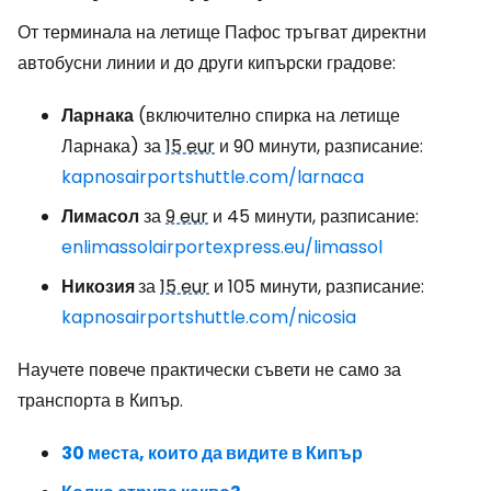
От терминала на летище Пафос тръгват директни
автобусни линии и до други кипърски градове:
Ларнака
(включително спирка на летище
Ларнака) за
15 eur
и 90 минути, разписание:
kapnosairportshuttle.com/larnaca
Лимасол
за
9 eur
и 45 минути, разписание:
enlimassolairportexpress.eu/limassol
Никозия
за
15 eur
и 105 минути, разписание:
kapnosairportshuttle.com/nicosia
Научете повече практически съвети не само за
транспорта в Кипър.
30 места, които да видите в Кипър