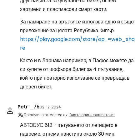
друг начин за закупуване на билет, освен
хартиени и пластмасови смарт карти.
За намиране на връзки се използва едно и също
приложение за цялата Република Кипър
https://play.google.com/store/ap...=web_sha
re
Както и в Ларнака например, в Пафос можете да
си купите от шофьора билет за 4 пътувания,
който при повторно използване се превръща в
дневен билет.
Petr _75
02. 12. 2024
Преведено от cestee.cz
Вижте оригиналния текст
АВТОБУС 612 - пътуването от летището е
навреме, отнема наистина около 30 мин.