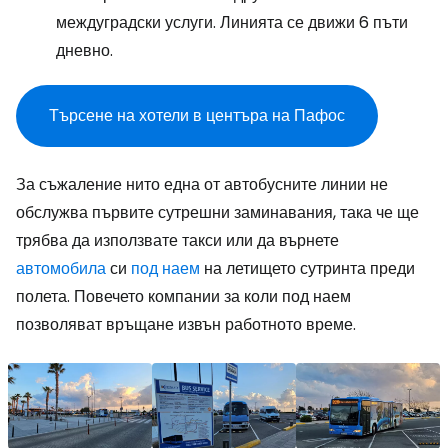
междуградски услуги. Линията се движи 6 пъти
дневно.
Търсене на хотели в центъра на Пафос
За съжаление нито една от автобусните линии не
обслужва първите сутрешни заминавания, така че ще
трябва да използвате такси или да върнете
автомобила
си
под наем
на летището сутринта преди
полета. Повечето компании за коли под наем
позволяват връщане извън работното време.