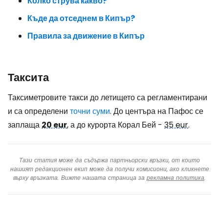
Колко струва какво?
Къде да отседнем в Кипър?
Правила за движение в Кипър
Таксита
Таксиметровите такси до летището са регламентирани
и са определени
точни суми
. До центъра на Пафос се
заплаща
20 eur
, а до курорта Корал Бей -
35 eur
.
Тази статия може да съдържа партньорски връзки, от които
нашият редакционен екип може да получи комисиони, ако кликнете
върху връзката. Вижте нашата страница за
рекламна политика
.