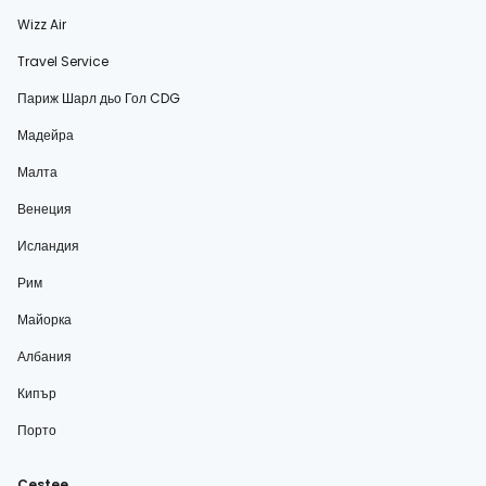
Wizz Air
Travel Service
Париж Шарл дьо Гол CDG
Мадейра
Малта
Венеция
Исландия
Рим
Майорка
Албания
Кипър
Порто
Cestee