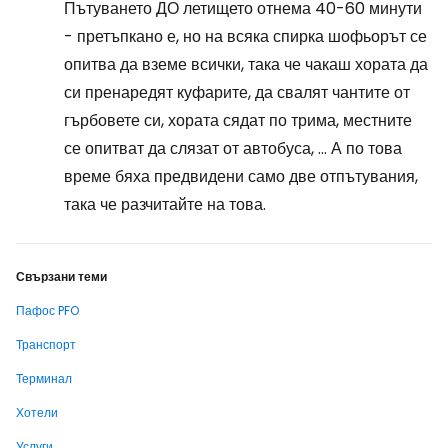
Пътуването ДО летището отнема 40-60 минути
- претъпкано е, но на всяка спирка шофьорът се
опитва да вземе всички, така че чакаш хората да
си пренаредят куфарите, да свалят чантите от
гърбовете си, хората сядат по трима, местните
се опитват да слязат от автобуса, ... А по това
време бяха предвидени само две отпътувания,
така че разчитайте на това.
Свързани теми
Пафос PFO
Транспорт
Терминал
Хотели
Услуги