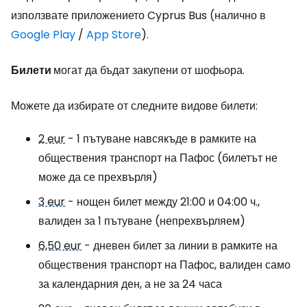
използвате приложението Cyprus Bus (налично в
Google Play
/
App Store
).
Билети
могат да бъдат закупени от шофьора.
Можете да избирате от следните видове билети:
2 eur
- 1 пътуване навсякъде в рамките на
обществения транспорт на Пафос (билетът не
може да се прехвърля)
3 eur
- нощен билет между 21:00 и 04:00 ч.,
валиден за 1 пътуване (непрехвърляем)
6,50 eur
- дневен билет за линии в рамките на
обществения транспорт на Пафос, валиден само
за календарния ден, а не за 24 часа