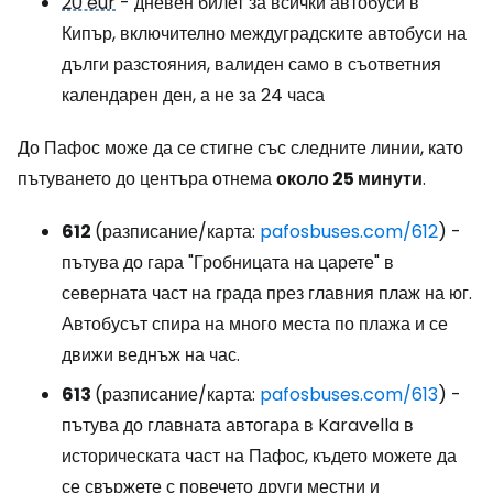
20 eur
- дневен билет за всички автобуси в
Кипър, включително междуградските автобуси на
дълги разстояния, валиден само в съответния
календарен ден, а не за 24 часа
До Пафос може да се стигне със следните линии, като
пътуването до центъра отнема
около 25 минути
.
612
(разписание/карта:
pafosbuses.com/612
) -
пътува до гара "Гробницата на царете" в
северната част на града през главния плаж на юг.
Автобусът спира на много места по плажа и се
движи веднъж на час.
613
(разписание/карта:
pafosbuses.com/613
) -
пътува до главната автогара в Karavella в
историческата част на Пафос, където можете да
се свържете с повечето други местни и