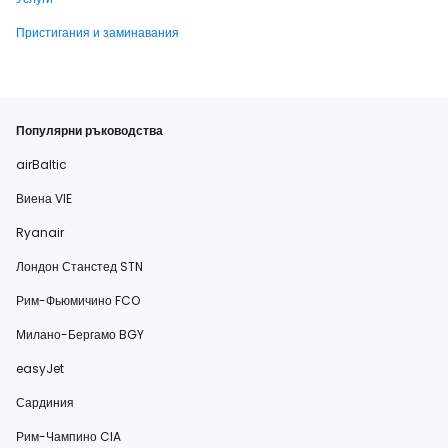
Пристигания и заминавания
Популярни ръководства
airBaltic
Виена VIE
Ryanair
Лондон Станстед STN
Рим-Фьюмичино FCO
Милано-Бергамо BGY
easyJet
Сардиния
Рим-Чампино CIA