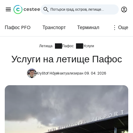
Пафос PFO
Транспорт
Терминал
Още
Влезте в Cestee
... световната общност на туристите
Летища
Пафос
Услуги
Услуги на летище Пафос
Продължете с Google
Kryštof Hájek
актуализиран 09. 04. 2026
Продължете с Facebook
Продължете с имейл