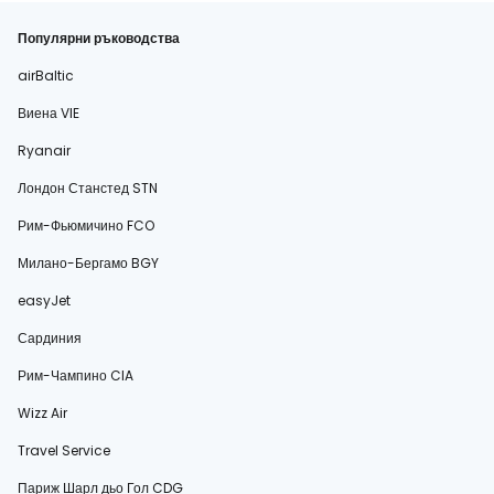
Популярни ръководства
airBaltic
Виена VIE
Ryanair
Лондон Станстед STN
Рим-Фьюмичино FCO
Милано-Бергамо BGY
easyJet
Сардиния
Рим-Чампино CIA
Wizz Air
Travel Service
Париж Шарл дьо Гол CDG