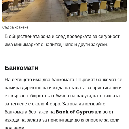
Съд за хранене
В обществената зона и след проверката за сигурност
има минимаркет с напитки, чипс и други закуски.
Банкомати
На летището има два банкомата. Първият банкомат се
намира директно на изхода на залата за пристигащи и
е свързан с бюрото за обмяна на валута, като таксата
за теглене е около 4 евро. Затова използвайте
банкомата без такси на
Bank
of
Cyprus
вляво от
изхода на залата за пристигащи до клоновете за коли
под наем.