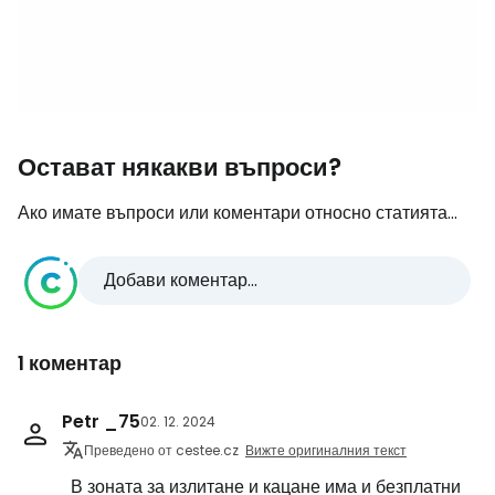
Остават някакви въпроси?
Ако имате въпроси или коментари относно статията...
Добави коментар...
1 коментар
Petr _75
02. 12. 2024
Преведено от cestee.cz
Вижте оригиналния текст
В зоната за излитане и кацане има и безплатни