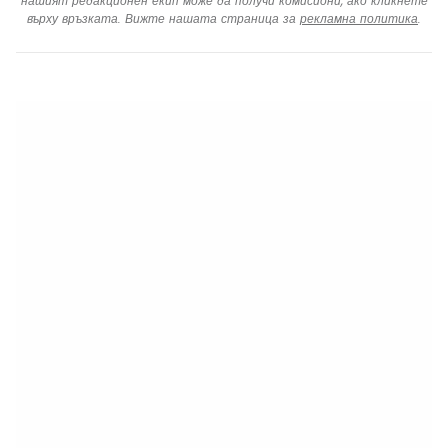
нашият редакционен екип може да получи комисиони, ако кликнете
върху връзката. Вижте нашата страница за
рекламна политика
.