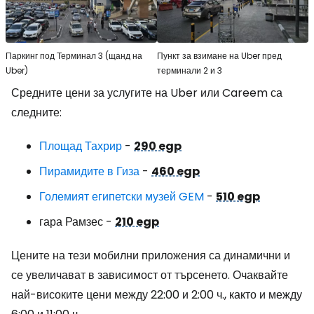
Паркинг под Терминал 3 (щанд на
Пункт за взимане на Uber пред
Uber)
терминали 2 и 3
Средните цени за услугите на Uber или Careem са
следните:
Площад Тахрир
-
290 egp
Пирамидите в Гиза
-
460 egp
Големият египетски музей GEM
-
510 egp
гара Рамзес -
210 egp
Цените на тези мобилни приложения са динамични и
се увеличават в зависимост от търсенето. Очаквайте
най-високите цени между 22:00 и 2:00 ч., както и между