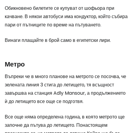
Обикновено билетите се купуват от шофьора при
качване. В някои автобуси има кондуктор, който събира
пари от пътниците по време на пътуването.
Винаги плащайте в брой само в египетски лири.
Метро
Въпреки че в много планове на метрото се посочва, че
зелената линия 3 стига до летището, тя всъщност
завършва на станция Adly Mansour, а продължението
ѝ до летището все още се подготвя.
Все още няма определена година, в която метрото ще
започне да пътува до летището. Понастоящем