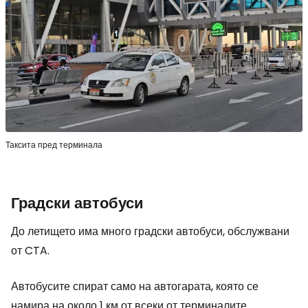
Таксита пред терминала
Градски автобуси
До летището има много градски автобуси, обслужвани
от CTA.
Автобусите спират само на автогарата, която се
намира на около 1 км от всеки от терминалите