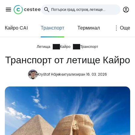
Кайро CAI
Транспорт
Терминал
Още
Влезте в Cestee
... световната общност на туристите
Летища
Кайро
Транспорт
Транспорт от летище Кайро
Продължете с Google
Kryštof Hájek
актуализиран 16. 03. 2026
Продължете с Facebook
Продължете с имейл