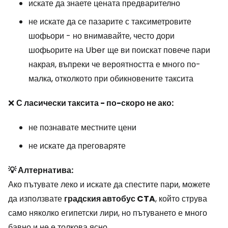
искате да знаете цената предварително
не искате да се пазарите с таксиметровите
шофьори - но внимавайте, често дори
шофьорите на Uber ще ви поискат повече пари
накрая, въпреки че вероятността е много по-
малка, отколкото при обикновените таксита
❌
С ласически таксита - по-скоро не ако:
не познавате местните цени
не искате да преговаряте
💡 Алтернатива:
Ако пътувате леко и искате да спестите пари, можете
да използвате
градския автобус CTA
, който струва
само няколко египетски лири, но пътуването е много
бавно и не е толкова ясно.