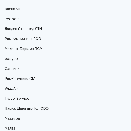
Виена VIE
Ryanair
Лондон Станстед STN
Рим-Фьюмичино FCO
Милано-Бергамо BGY
easyJet
Сардиния
Рим-Чампино CIA
Wizz Air
Travel Service
Париж Шарл дьо Гол CDG
Мадейра
Малта