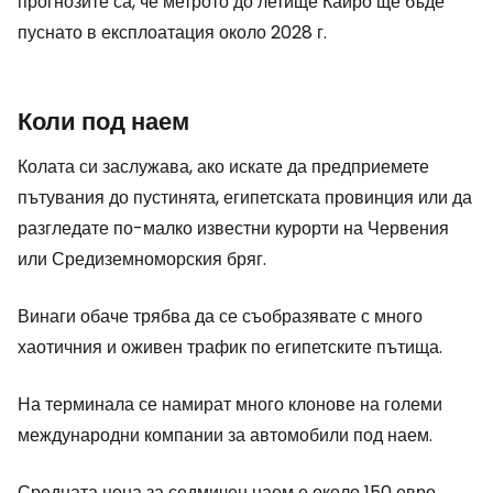
прогнозите са, че метрото до летище Кайро ще бъде
пуснато в експлоатация около 2028 г.
Коли под наем
Колата си заслужава, ако искате да предприемете
пътувания до пустинята, египетската провинция или да
разгледате по-малко известни курорти на Червения
или Средиземноморския бряг.
Винаги обаче трябва да се съобразявате с много
хаотичния и оживен трафик по египетските пътища.
На терминала се намират много клонове на големи
международни компании за автомобили под наем.
Средната цена за седмичен наем е около 150 евро.