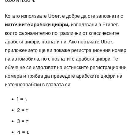
6:00 и 11:00 ч.
Когато използвате Uber, е добре да сте запознати с
източните арабски цифри,
използвани в Египет,
които са значително по-различни от класическите
арабски цифри, познати ни. Ако поръчате Uber,
приложението ще ви покаже регистрационния номер
на автомобила, но с познатите арабски цифри. Те
обаче не се използват на истинските регистрационни
номера и трябва да преведете арабските цифри на
източноарабски в главата си:
1 = ١
2 = ٢
3 = ٣
4 = ٤