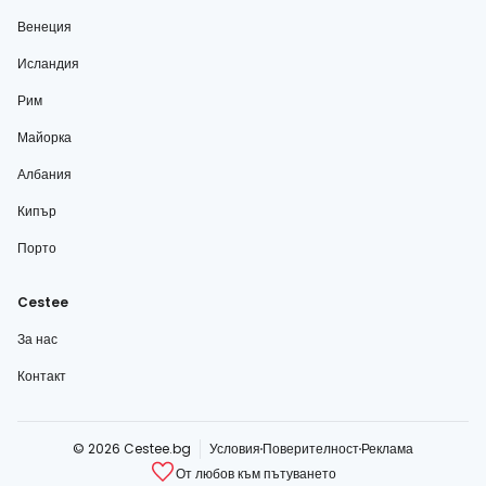
Венеция
Исландия
Рим
Майорка
Албания
Кипър
Порто
Cestee
За нас
Контакт
© 2026 Cestee.bg
Условия
Поверителност
Реклама
От любов към пътуването