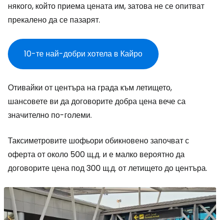
някого, който приема цената им, затова не се опитват
прекалено да се пазарят.
10-те най-добри хотела в Кайро
Отивайки от центъра на града към летището,
шансовете ви да договорите добра цена вече са
значително по-големи.
Таксиметровите шофьори обикновено започват с
оферта от около 500 щ.д. и е малко вероятно да
договорите цена под 300 щ.д. от летището до центъра.