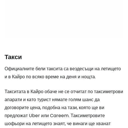
Такси
Официалните бели таксита са вездесъщи на летището
и в Кайро по всяко време на деня и нощта.
Такситата в Кайро обаче не се отчитат по таксиметрови
апарати и като турист нямате голям шанс да
договорите цена, подобна на тази, която ще ви
предложат Uber или Careem. Таксиметровите
шофьори на летището знаят, че винаги ще хванат