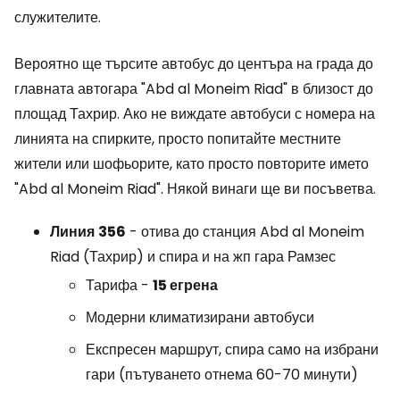
служителите.
Вероятно ще търсите автобус до центъра на града до
главната автогара "Abd al Moneim Riad" в близост до
площад Тахрир. Ако не виждате автобуси с номера на
линията на спирките, просто попитайте местните
жители или шофьорите, като просто повторите името
"Abd al Moneim Riad". Някой винаги ще ви посъветва.
Линия
356
- отива до станция Abd al Moneim
Riad (Тахрир) и спира и на жп гара Рамзес
Тарифа -
15 егрена
Модерни климатизирани автобуси
Експресен маршрут, спира само на избрани
гари (пътуването отнема 60-70 минути)