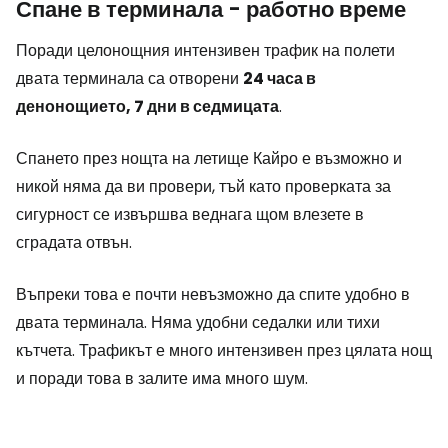
Спане в терминала - работно време
Поради целонощния интензивен трафик на полети
двата терминала са отворени
24 часа в
денонощието, 7 дни в седмицата
.
Спането през нощта на летище Кайро е възможно и
никой няма да ви провери, тъй като проверката за
сигурност се извършва веднага щом влезете в
сградата отвън.
Въпреки това е почти невъзможно да спите удобно в
двата терминала. Няма удобни седалки или тихи
кътчета. Трафикът е много интензивен през цялата нощ
и поради това в залите има много шум.