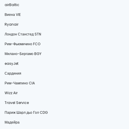
airBaltic
Виена VIE
Ryanair
Лондон Станстед STN
Рим-Фьюмичино FCO
Милано-Бергамо BGY
easyJet
Сардиния
Рим-Чампино CIA
Wizz Air
Travel Service
Париж Шарл дьо Гол CDG
Мадейра