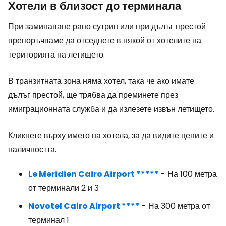
Хотели в близост до терминала
При заминаване рано сутрин или при дълъг престой
препоръчваме да отседнете в някой от хотелите на
територията на летището.
В транзитната зона няма хотел, така че ако имате
дълъг престой, ще трябва да преминете през
имиграционната служба и да излезете извън летището.
Кликнете върху името на хотела, за да видите цените и
наличността.
Le Meridien Cairo Airport *****
- На 100 метра
от терминали 2 и 3
Novotel Cairo Airport ****
- На 300 метра от
терминал 1