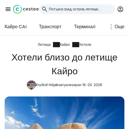
Кайро CAI
Транспорт
Терминал
Още
Влезте в Cestee
... световната общност на туристите
Летища
Кайро
Хотели
Хотели близо до летище
Продължете с Google
Кайро
Kryštof Hájek
актуализиран 16. 03. 2026
Продължете с Facebook
Продължете с имейл