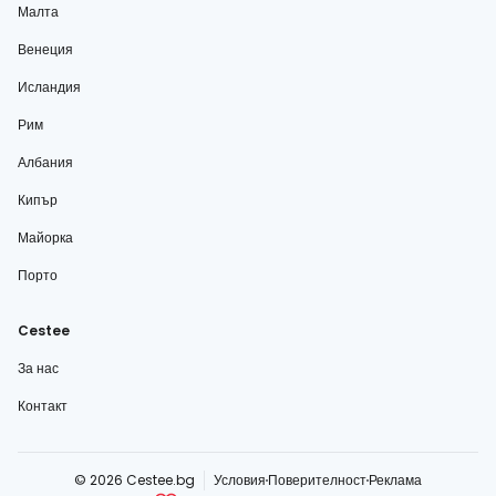
Малта
Венеция
Исландия
Рим
Албания
Кипър
Майорка
Порто
Cestee
За нас
Контакт
© 2026 Cestee.bg
Условия
Поверителност
Реклама