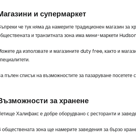
Магазини и супермаркет
Пр
ъпреки че тук няма да намерите традиционен магазин за хр
обществената и транзитната зона има мини-маркети Hudson
Про
Можете да използвате и магазините
duty free
, както и мага
специалитети.
Про
За пълен списък на възможностите за пазаруване посетете 
Възможности за хранене
Летище Халифакс е добре оборудвано с ресторанти и заведе
В обществената зона ще намерите заведения за бързо хран