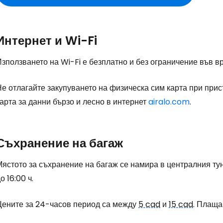
Интернет и Wi-Fi
зползването на Wi-Fi е безплатно и без ограничение във вр
е отлагайте закупуването на физическа сим карта при прис
арта за данни бързо и лесно в интернет
airalo.com
.
Съхранение на багаж
ястото за съхранение на багаж се намира в централния тун
Влезте в Ce
о 16:00 ч.
Цените за 24-часов период са между
5 cad
и
15 cad
. Плаща
... световната общност на туристите