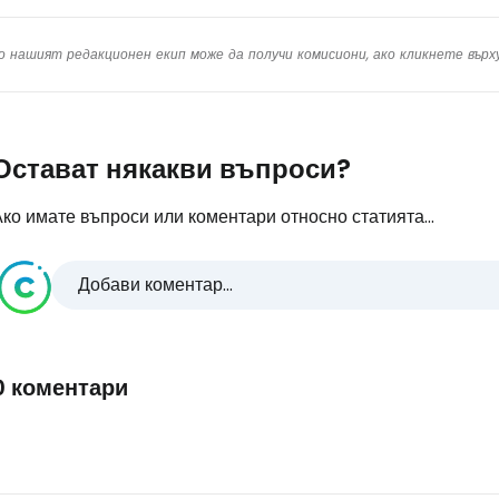
о нашият редакционен екип може да получи комисиони, ако кликнете вър
Остават някакви въпроси?
ко имате въпроси или коментари относно статията...
Добави коментар...
0 коментари