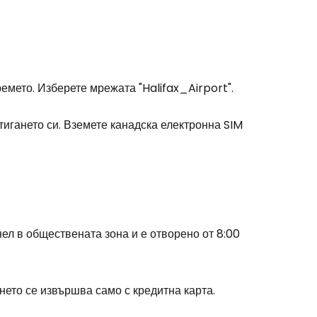
емето. Изберете мрежата "Halifax_Airport".
тигането си. Вземете канадска електронна SIM
ел в обществената зона и е отворено от 8:00
stee
нето се извършва само с кредитна карта.