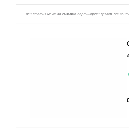
Тази статия може да съдържа партньорски връзки, от коит
А