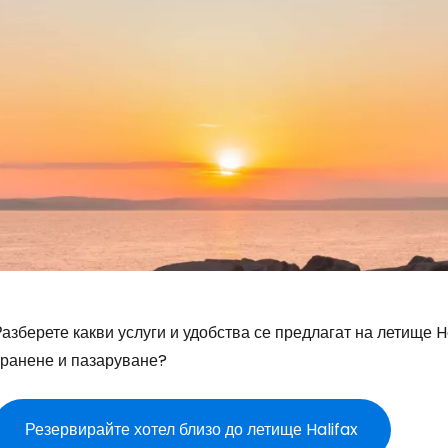
азберете какви услуги и удобства се предлагат на летище H
хранене и пазаруване?
Резервирайте хотел близо до летище Halifax