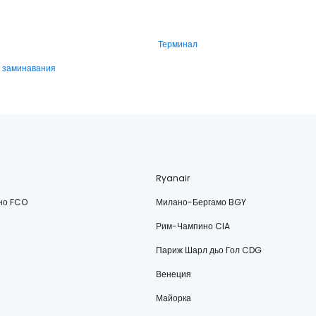
Терминал
и заминавания
Ryanair
но FCO
Милано-Бергамо BGY
Рим-Чампино CIA
Париж Шарл дьо Гол CDG
Венеция
Майорка