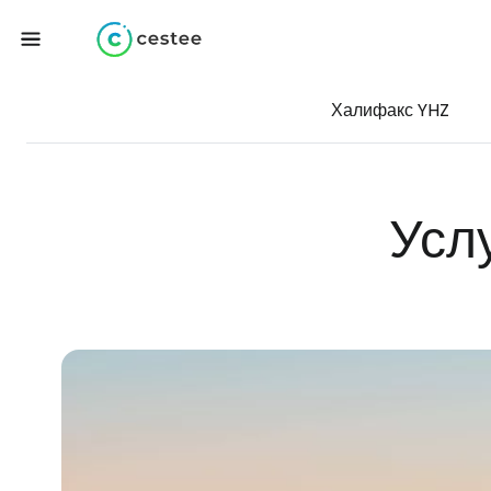
Халифакс YHZ
Усл