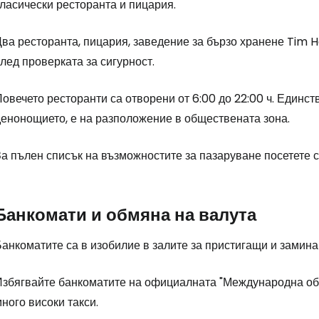
ласически ресторанта и пицария.
Два ресторанта, пицария, заведение за бързо хранене Tim 
лед проверката за сигурност.
овечето ресторанти са отворени от 6:00 до 22:00 ч. Единст
денонощието, е на разположение в обществената зона.
За пълен списък на възможностите за пазаруване посетете 
Банкомати и обмяна на валута
Банкоматите са в изобилие в залите за пристигащи и замин
Избягвайте банкоматите на официалната "Международна обм
ного високи такси.