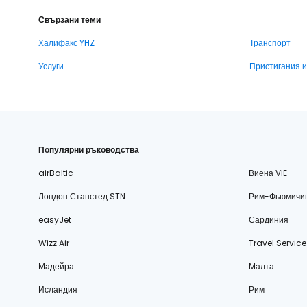
Свързани теми
Халифакс YHZ
Транспорт
Услуги
Пристигания 
Популярни ръководства
airBaltic
Виена VIE
Лондон Станстед STN
Рим-Фьюмичи
easyJet
Сардиния
Wizz Air
Travel Service
Мадейра
Малта
Исландия
Рим