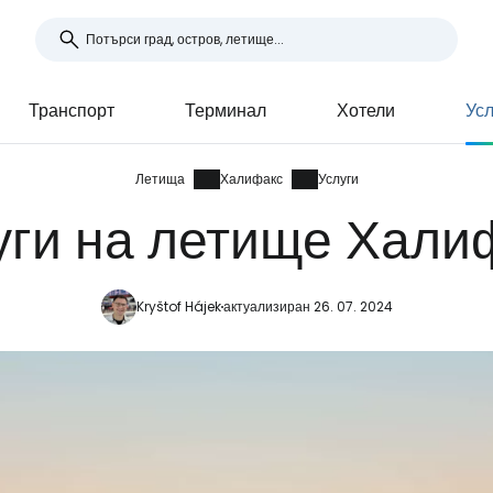
Транспорт
Терминал
Хотели
Усл
Летища
Халифакс
Услуги
уги на летище Хали
Kryštof Hájek
актуализиран 26. 07. 2024