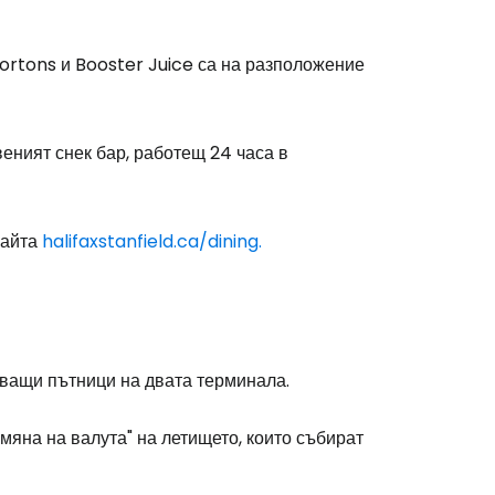
Hortons и Booster Juice са на разположение
веният снек бар, работещ 24 часа в
сайта
halifaxstanfield.ca/dining.
аващи пътници на двата терминала.
яна на валута" на летището, които събират