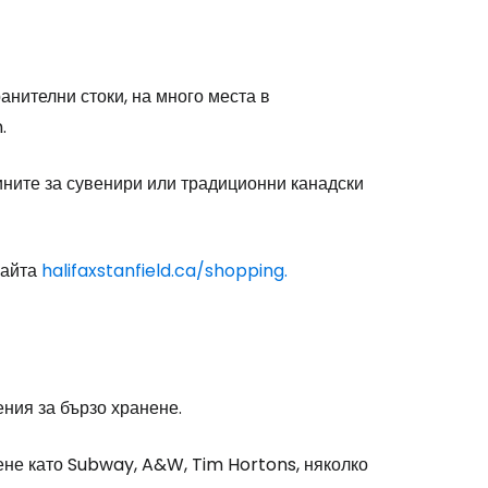
одължете с Google
анителни стоки, на много места в
.
дължете с Facebook
зините за сувенири или традиционни канадски
дължете с имейл
сайта
halifaxstanfield.ca/shopping.
ния за бързо хранене.
ене като Subway, A&W, Tim Hortons, няколко