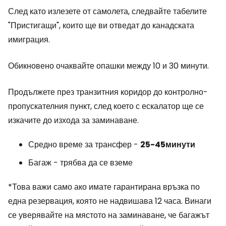
След като излезете от самолета, следвайте табелите
"Пристигащи", които ще ви отведат до канадската
имиграция.
Обикновено очаквайте опашки между 10 и 30 минути.
Продължете през транзитния коридор до контролно-
пропускателния пункт, след което с ескалатор ще се
изкачите до изхода за заминаване.
Средно време за трансфер -
25-45
минути
Багаж - трябва да се вземе
*Това важи само ако имате гарантирана връзка по
една резервация, която не надвишава 12 часа. Винаги
се уверявайте на мястото на заминаване, че багажът