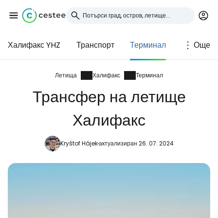
Халифакс YHZ
Транспорт
Терминал
Още
Влезте в Cestee
... световната общност на туристите
Летища
Халифакс
Терминал
Трансфер на летище
Продължете с Google
Халифакс
Kryštof Hájek
актуализиран 26. 07. 2024
Продължете с Facebook
Продължете с имейл