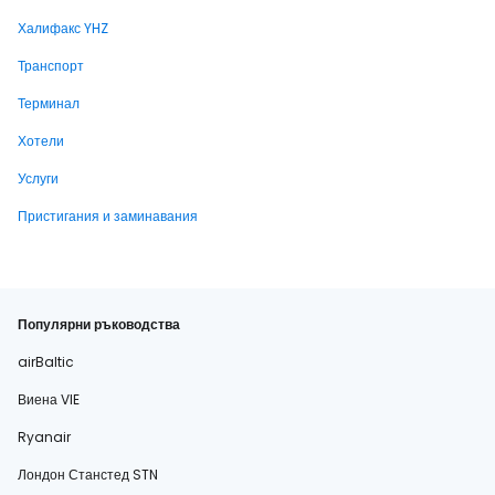
Халифакс YHZ
Транспорт
Терминал
Хотели
Услуги
Пристигания и заминавания
Популярни ръководства
airBaltic
Виена VIE
Ryanair
Лондон Станстед STN