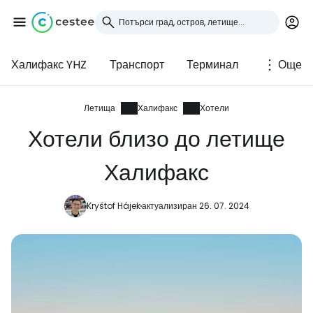
Халифакс YHZ
Транспорт
Терминал
Още
Влезте в Cestee
... световната общност на туристите
Летища
Халифакс
Хотели
Хотели близо до летище
Продължете с Google
Халифакс
Kryštof Hájek
актуализиран 26. 07. 2024
Продължете с Facebook
Продължете с имейл