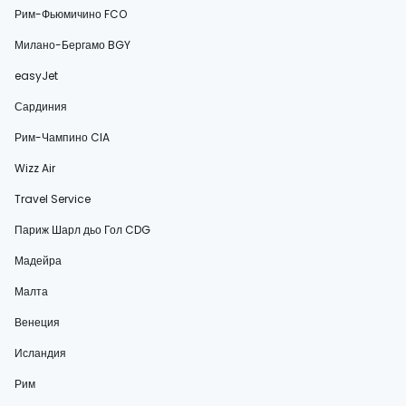
Рим-Фьюмичино FCO
Милано-Бергамо BGY
easyJet
Сардиния
Рим-Чампино CIA
Wizz Air
Travel Service
Париж Шарл дьо Гол CDG
Мадейра
Малта
Венеция
Исландия
Рим