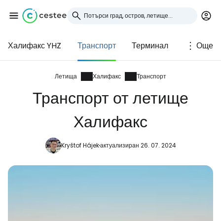
Халифакс YHZ
Транспорт
Терминал
Още
Влезте в Cestee
... световната общност на туристите
Летища
Халифакс
Транспорт
Транспорт от летище
Продължете с Google
Халифакс
Kryštof Hájek
актуализиран 26. 07. 2024
Продължете с Facebook
Продължете с имейл