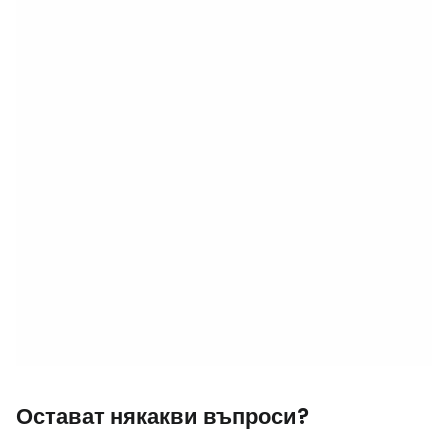
Остават някакви въпроси?