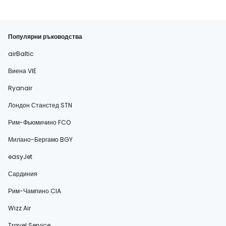
Популярни ръководства
airBaltic
Виена VIE
Ryanair
Лондон Станстед STN
Рим-Фьюмичино FCO
Милано-Бергамо BGY
easyJet
Сардиния
Рим-Чампино CIA
Wizz Air
Travel Service