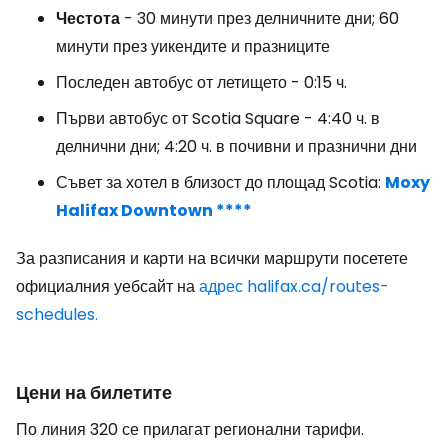
Честота
- 30 минути през делничните дни; 60
минути през уикендите и празниците
Последен автобус от летището - 0:15 ч.
Първи автобус от Scotia Square - 4:40 ч. в
делнични дни; 4:20 ч. в почивни и празнични дни
Съвет за хотел в близост до площад Scotia:
Moxy
Halifax Downtown ****
За разписания и карти на всички маршрути посетете
официалния уебсайт на
адрес halifax.ca/routes-
schedules.
Цени на билетите
По линия 320 се прилагат регионални тарифи.