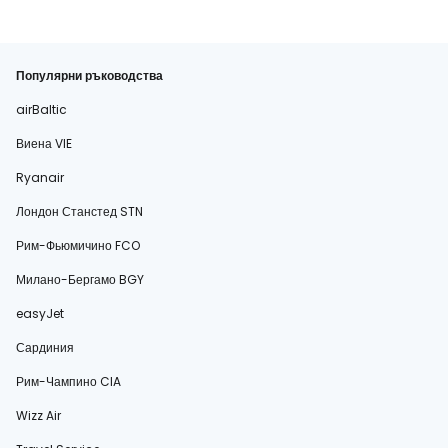
Популярни ръководства
airBaltic
Виена VIE
Ryanair
Лондон Станстед STN
Рим-Фьюмичино FCO
Милано-Бергамо BGY
easyJet
Сардиния
Рим-Чампино CIA
Wizz Air