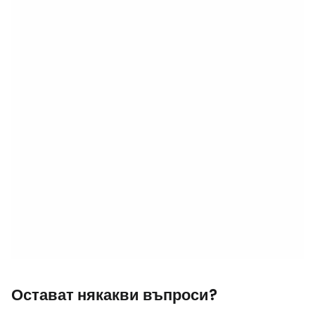
Остават някакви въпроси?