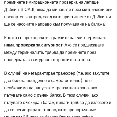
преминете имиграционната проверка на летище
Дъблин. В САЩ няма да минавате през митнически или
паспортен контрол, след като пристигнете от Дъблин, и
ще се насочите направо към получаване на багажа.
Когато се прехвърляте в рамките на един терминал,
няма проверка за сигурност
. Ако се придвижвате
между терминалите, трябва да преминете през
проверката за сигурност в транзитната зона.
В случай на негарантиран трансфер (т.е. ако закупите
два билета поотделно и самостоятелно) не е
необходимо да напускате транзитната зона, ако
пътувате само с ръчен багаж. В тези случаи, ако
пътувате с чекиран багаж, винаги трябва да излезете и
да се регистрирате отново, като препоръчваме