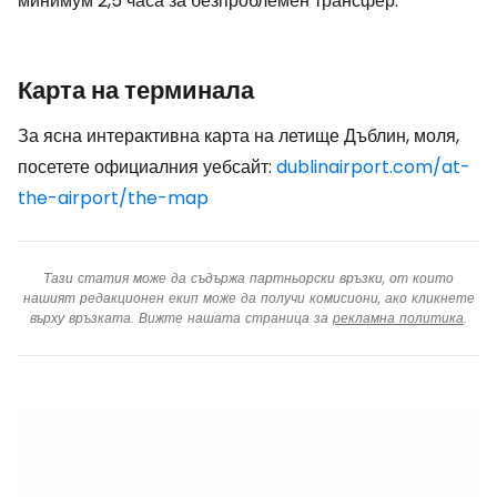
минимум 2,5 часа за безпроблемен трансфер.
Карта на терминала
За ясна интерактивна карта на летище Дъблин, моля,
посетете официалния уебсайт:
dublinairport.com/at-
the-airport/the-map
Тази статия може да съдържа партньорски връзки, от които
нашият редакционен екип може да получи комисиони, ако кликнете
върху връзката. Вижте нашата страница за
рекламна политика
.