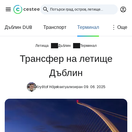
Дъблин DUB
Транспорт
Терминал
Още
Влезте в Cestee
... световната общност на туристите
Летища
Дъблин
Терминал
Трансфер на летище
Продължете с Google
Дъблин
Kryštof Hájek
актуализиран 09. 06. 2025
Продължете с Facebook
Продължете с имейл