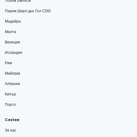
Travel Service
Париж Шарл дьо Гол CDG
Мадейра
Малта
Венеция
Исландия
Рим
Майорка
Албания
Кипър
Порто
Cestee
За нас